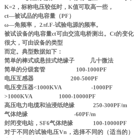
K=2，标称电压较低时，K值可取高一些，
ct—被试品的电容量（PF）
ω—角频率，
2
л
f.F-
试验电源的频率。
被试设备的电容量ct可由交流电桥测出。Ct的变化
很大，可由设备的类型
而定。典型数据如下：
简单的棒式或悬挂式绝缘子 几十微法
简单的分级套管 100-1000PF
电压互感器 200-500PF
电压变压器<1000KVA -1000PF
>1000KVA 1000-10000PF
高压电力电缆和油浸纸绝缘 250-300PF/m
气体绝缘 -60PF/m
封闭变电站，SF6气体绝缘 100-10000PF
对于不同的试验电压
Vn
，选择不同的（适当的）