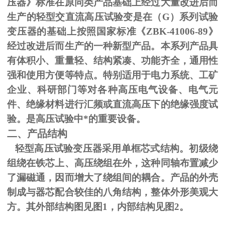
压器》标准在原同类产品基础上经过大量改进后而
生产的轻型交直流高压试验变是在（
G
）系列试验
变压器的基础上按照国家标准《
ZBK-41006-89
》
经过改进后而生产的一种新型产品。本系列产品具
有体积小、重量轻、结构紧凑、功能齐全，通用性
强和使用方便等特点。特别适用于电力系统、工矿
企业、科研部门等对各种高压电气设备、电气元
件、绝缘材料进行汇频或直流高压下的绝缘强度试
验。是高压试验中*的重要设备。
二、产品结构
轻型高压试验变压器采用单框芯式结构。初级绕
组绕在铁芯上、高压绕组在外，这种同轴布置减少
了漏磁通，因而增大了绕组间的耦合。产品的外壳
制成与器芯配合较佳的八角结构，整体外形美观大
方。其外部结构图见图
1
，内部结构见图
2
。