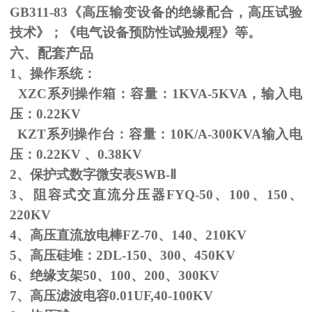
GB311-83
《高压输变设备的绝缘配合，高压试验
技术》；《电气设备预防性试验规程》等。
六、配套产品
1、操作系统：
XZC系列操作箱：容量：
1KVA-5KVA
，输入电
压：
0.22KV
KZT系列操作台：容量：
10K/A-300KVA
输入电
压：
0.22KV
、
0.38KV
2、保护式数字微安表
SWB-
Ⅱ
3、阻容式交直流分压器
FYQ-50
、
100
、
150
、
220KV
4、高压直流放电棒
FZ-70
、
140
、
210KV
5、高压硅堆：
2DL-150
、
300
、
450KV
6、绝缘支架
50
、
100
、
200
、
300KV
7、高压滤波电容
0.01UF,40-100KV