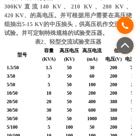
300KV
直流
140 KV
、
210 KV
、
280 KV
、
420 KV
、的高电压。并可根据用户需要在高压绕
组抽出
5-15 KV
的中压抽头，供高压机作交流耐压
试验。并可定制特殊规格的试验变压器。
表
2
、轻型交流试验变压器
容量
高压电压
高压电流
低压输入
型号
(KVA)
(KV)
(mA)
电压
(V)
电流
1.5/50
1.5
50
30
200
7.
3/50
3
50
60
200
15
5/50
5
50
100
200
25
10/50
10
50
200
200
50
20/50
20
50
400
380
53
30/50
30
50
600
380
79
50/50
50
50
1000
380
12
5/100
5
100
50
200
25
10/100
10
100
100
200
50