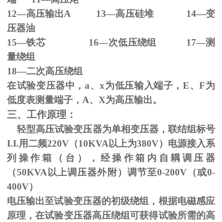
12—高压输出
A 13
—高压硅堆
14
—变
压器油
15—铁芯
16
—次低压绕组
17
—测
量绕组
18—二次高压绕组
在试验变压器中，
a
、
x
为低压输入端子，
E
、
F
为
低度表测量端子，
A
、
X
为高压输出。
三、工作原理：
轻型高压试验变压器为单相变压器，联结组标号
I.I.
用二频
220V
（
10KVA
以上为
380V
）电源接入系
列操作箱（台），经操作箱内自耦调压器
（
50KVA
以上调压器外附）调节至
0-200V
（或
0-
400V
）
电压输出至试验变压器的初级绕组，根据电磁感应
原理，在试验变压器高压绕组可获得试验所需的高