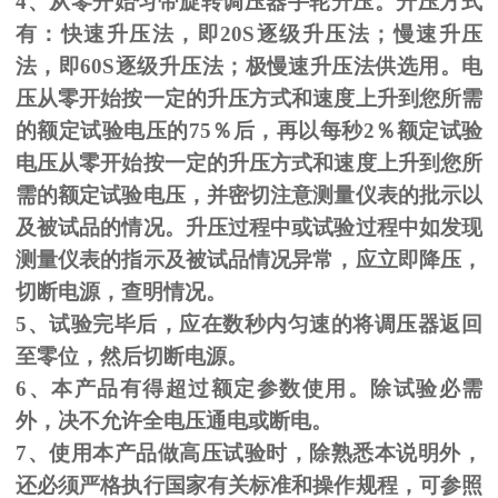
4、从零开始匀带旋转调压器手轮升压。升压方式
有：快速升压法，即
20S
逐级升压法；慢速升压
法，即
60S
逐级升压法；极慢速升压法供选用。电
压从零开始按一定的升压方式和速度上升到您所需
的额定试验电压的
75
％后，再以每秒
2
％额定试验
电压从零开始按一定的升压方式和速度上升到您所
需的额定试验电压，并密切注意测量仪表的批示以
及被试品的情况。升压过程中或试验过程中如发现
测量仪表的指示及被试品情况异常，应立即降压，
切断电源，查明情况。
5、试验完毕后，应在数秒内匀速的将调压器返回
至零位，然后切断电源。
6、本产品有得超过额定参数使用。除试验必需
外，决不允许全电压通电或断电。
7、使用本产品做高压试验时，除熟悉本说明外，
还必须严格执行国家有关标准和操作规程，可参照