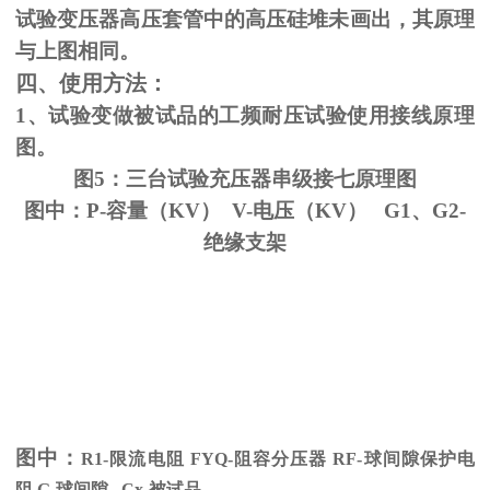
试验变压器高压套管中的高压硅堆未画出，其原理
与上图相同。
四、使用方法：
1、试验变做被试品的工频耐压试验使用接线原理
图。
图5：三台试验充压器串级接七原理图
图中：P-容量（KV） V-电压（KV） G1、G2-
绝缘支架
图中：
R1-限流电阻
FYQ-
阻容分压器
RF-
球间隙保护电
阻
G-
球间隙
Cx-
被试品