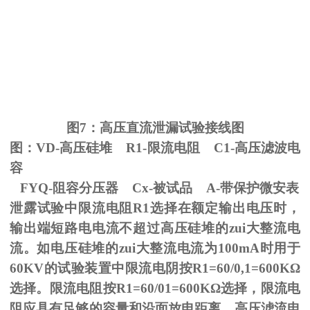
图
7
：高压直流泄漏试验接线图
图：
VD-
高压硅堆
R1-
限流电阻
C1-
高压滤波电
容
FYQ-阻容分压器
Cx-
被试品
A-
带保护微安表
泄露试验中限流电阻
R1
选择在额定输出电压时，
输出端短路电电流不超过高压硅堆的zui大整流电
流。如电压硅堆的zui大整流电流为
100mA
时用于
60KV
的试验装置中限流电阴按
R1=60/0,1=600K
Ω
选择。限流电阻按
R1=60/01=600K
Ω选择，限流电
阻应具有足够的容量和沿面放电距离。高压滤流电