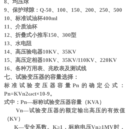
8、均压球
9、保护球隙：
Q-50
、
100
、
150
、
200
、
250
、
500
10、标准试油杯
400ml
11、介质油杯
12、折叠式小推车
150
、
300
型
13、水电阻
14、高压验电器
10KV
、
35KV
15、高压定相器
10KV
、
35KV/110KV
、
220KV
16、各种万用表、兆欧表及测试线
七、试验变压器的容量选择：
标准试验变压器容量
Pn
的确定公式：
Pn=KVn
2
ω
ct×
10
-9
。
式中：
Pn
—标称试验变压器容量（
KVA
）
Vn—试验变压器的额定输出高压的有效值
（
KV
）
K—安全系数。
K
≥1，标称电压Vn≥1MV时，