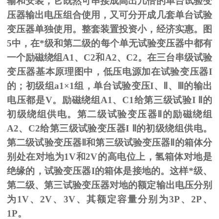
输和安装，它既然可串接成高出几倍的单台试验变
压器输出电压组合使用，又可分开成几套单台试验
变压器单独使用。整套装置投资小，经济实惠。图
5
中，在*级和第二级的每个单无试验变压器中都有
一个励磁绕组
A1
、
C2
和
A2
、
C2
。在三台串级试验
变压器基本原理图中，低压电源加在试验变压器
I
的；初级组
a1
×
1
组，单台试验变压
I
、
Ⅱ
、
Ⅲ
的输出
电压都是
V
。励磁绕组
A1
、
C1
给第三级试验
I
Ⅱ的
初级绕组供电。第二级试验变压器Ⅱ的励磁绕组
A2、C2给第三级试验变压器I Ⅱ的初级绕组供电。
第二级试验变压器Ⅱ和第三级试验变压器Ⅱ的箱体分
别处在对地为1V和2V的高电位上，氢箱体对地是
绝缘的，试验变压器I的箱体是接地的。这样*级、
第二级、第三试验变压器对地的额定输出电压分别
为1V、2V、3V、其额定容量分别为3P、2P、
1P。