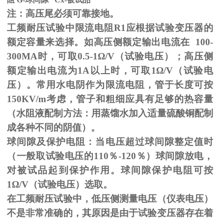
注：高压尾必须可靠接地。
工频耐压试验中限流电阻
R1
应根据试验变压器的
额定容量来选择。如高压侧额定输出电流在
100-
300MA
时，可取
0.5-1
Ω
/V（试验电压）；高压侧
额定输出电流为
1A
以上时，可取
1
Ω
/V（试验电
压）。常用水电阴作为限流电阻，管于长度可按
150KV/m
考虑，管子和粗细应具有足够的热容量
（水阻液配制方法：用蒸馏水加入适量硫酸铜配制
成各种不同的阴值）。
球间隙及保护电阻：当电压超过球间隙整定值时
（一般取试验电压的
110
％
-120
％）球间隙放电，
对被试品起到保护作用。球间隙保护电阻可按
1
Ω
/V（试验电压）选取。
在工频耐压试验中，低压侧测量电压（仪表电压）
不是非常准确的，其原因是由于试验变压器存在着