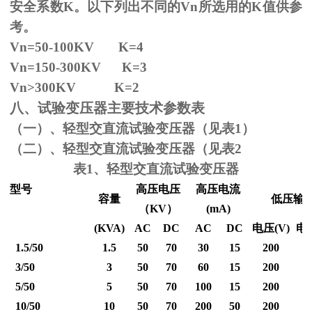
安全系数
K
。以下列出不同的
Vn
所选用的
K
值供参
考。
Vn=50-100KV K=4
Vn=150-300KV K=3
Vn
>300KV K=2
八、试验变压器主要技术参数表
（一）、轻型交直流试验变压器（见表1）
（二）、轻型交直流试验变压器（见表2
表1、轻型交直流试验变压器
型号
高压电压
高压电流
容量
低压输
（
KV
）
(mA)
(KVA)
AC
DC
AC
DC
电压
(V)
电
1.5/50
1.5
50
70
30
15
200
3/50
3
50
70
60
15
200
5/50
5
50
70
100
15
200
10/50
10
50
70
200
50
200