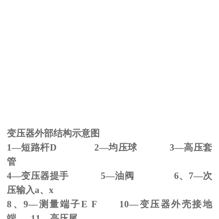
变压器外部结构示意图
1—短路杆
D 2
—均压球
3
—高压套
管
4—变压器提手
5
—油阀
6
、
7
—次
压输入
a
、
x
8、
9
—测量端子
E F 10
—变压器外壳接地
端
11
—高压尾