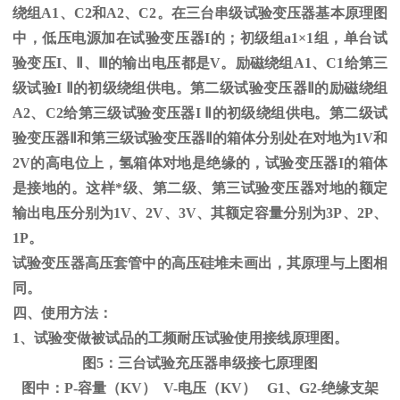
绕组
A1
、
C2
和
A2
、
C2
。在三台串级试验变压器基本原理图
中，低压电源加在试验变压器
I
的；初级组
a1
×
1
组，单台试
验变压
I
、
Ⅱ
、
Ⅲ
的输出电压都是
V
。励磁绕组
A1
、
C1
给第三
级试验
I
Ⅱ的初级绕组供电。第二级试验变压器Ⅱ的励磁绕组
A2、C2给第三级试验变压器I Ⅱ的初级绕组供电。第二级试
验变压器Ⅱ和第三级试验变压器Ⅱ的箱体分别处在对地为1V和
2V的高电位上，氢箱体对地是绝缘的，试验变压器I的箱体
是接地的。这样*级、第二级、第三试验变压器对地的额定
输出电压分别为1V、2V、3V、其额定容量分别为3P、2P、
1P。
试验变压器高压套管中的高压硅堆未画出，其原理与上图相
同。
四、使用方法：
1、试验变做被试品的工频耐压试验使用接线原理图。
图5：三台试验充压器串级接七原理图
图中：P-容量（KV） V-电压（KV） G1、G2-绝缘支架