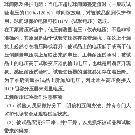
球间隙及保护电阻：当电压超过球间隙整定值时（一般取试
验电压的
110
％
-120
％）球间隙放电，对被试品起到保护作
用。球间隙保护电阻可按
1
Ω
/V（试验电压）选取。
在工频耐压试验中，低压侧测量电压（仪表电压）不是非常
准确的，其原因是由于试验变压器存在着漏抗，在这上个漏
抗上必然存在着压降或容升，使试品上的电压低于或高于低
压侧测量电压表上反映出来的电压。工频耐压试验时，被试
品上的电压高于试验变压器的输出电压，也就是所谓容升现
象。感应耐压试验时。试验变压器的漏抗必须存在着压降。
为了准确测量被试品上所施加电压，因此常在高压侧接入
RCF
阻容分压器来测量电压。
工频耐压试验操作注意事项
（
1
）试验人员应做好分工，明确相互间办法。并有专门人
监护现场安全及观察试品状态。
（
2
）被试品应清扫干净，并*干燥，以免损坏被试品和试验
带来的误差。