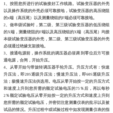
1、按照您所进行的试验接好工作线路。试验变压器的外壳
以及操作系统的外壳必须可靠接地，试验变压器的高压绕阻
的
x
端（高压尾）以及测量绕组的
F
端必须可靠接地。
2、做串级试验时，第二级、第三级试验变压器的低压绕组
的
X
端，测量绕阻的
F
端以及高压绕组的
X
端（高压尾）均接
本级试验变压器的外壳，第二级、第三级试验变压器的外壳
必须通过绝缘支架接地。
3、接通电源前，操作系统的调压器必须调 到零位后方可接
通电源，合闸，开始升压。
4、从零开始匀带旋转调压器手轮升压。升压方式有：快速
升压法，即
20S
逐级升压法；慢速升压法，即
60S
逐级升压
法；极慢速升压法供选用。电压从零开始按一定的升压方式
和速度上升到您所需的额定试验电压的
75
％后，再以每秒
2
％额定试验电压从零开始按一定的升压方式和速度上升到
您所需的额定试验电压，并密切注意测量仪表的批示以及被
试品的情况。升压过程中或试验过程中如发现测量仪表的指