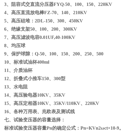
3、阻容式交直流分压器
FYQ-50
、
100
、
150
、
220KV
4、高压直流放电棒
FZ-70
、
140
、
210KV
5、高压硅堆：
2DL-150
、
300
、
450KV
6、绝缘支架
50
、
100
、
200
、
300KV
7、高压滤波电容
0.01UF,40-100KV
8、均压球
9、保护球隙：
Q-50
、
100
、
150
、
200
、
250
、
500
10、标准试油杯
400ml
11、介质油杯
12、折叠式小推车
150
、
300
型
13、水电阻
14、高压验电器
10KV
、
35KV
15、高压定相器
10KV
、
35KV/110KV
、
220KV
16、各种万用表、兆欧表及测试线
七、试验变压器的容量选择：
标准试验变压器容量
Pn
的确定公式：
Pn=KVn
2
ω
ct×
10
-9
。