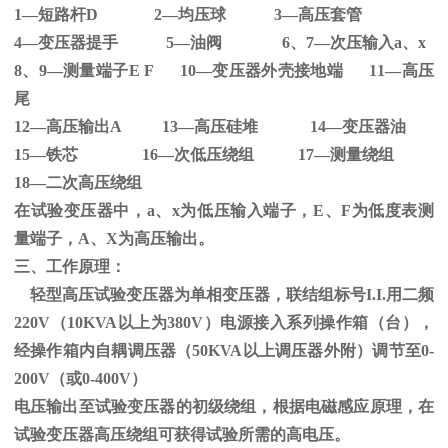
1—短路杆
D 2
—均压球
3
—高压套管
4—变压器提手
5
—油阀
6
、
7
—次压输入
a
、
x
8、
9
—测量端子
E F 10
—变压器外壳接地端
11
—高压
尾
12—高压输出
A 13
—高压硅堆
14
—变压器油
15—铁芯
16
—次低压绕组
17
—测量绕组
18—二次高压绕组
在试验变压器中，
a
、
x
为低压输入端子，
E
、
F
为低度表测
量端子，
A
、
X
为高压输出。
三、工作原理：
轻型高压试验变压器为单相变压器，联结组标号
I.I.
用二频
220V
（
10KVA
以上为
380V
）电源接入系列操作箱（台），
经操作箱内自耦调压器（
50KVA
以上调压器外附）调节至
0-
200V
（或
0-400V
）
电压输出至试验变压器的初级绕组，根据电磁感应原理，在
试验变压器高压绕组可获得试验所需的高电压。