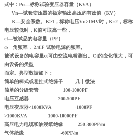
式中：
Pn
—标称试验变压器容量（
KVA
）
Vn—试验变压器的额定输出高压的有效值（
KV
）
K—安全系数。
K
≥1，标称电压Vn≥1MV时，K=2，标称
电压较低时，K值可取高一些，
ct—被试品的电容量（PF）
ω—角频率，
2
л
f.F-
试验电源的频率。
被试设备的电容量ct可由交流电桥测出。Ct的变化很大，可
由设备的类型
而定。典型数据如下：
简单的棒式或悬挂式绝缘子 几十微法
简单的分级套管 100-1000PF
电压互感器 200-500PF
电压变压器<1000KVA -1000PF
>1000KVA 1000-10000PF
高压电力电缆和油浸纸绝缘 250-300PF/m
气体绝缘 -60PF/m