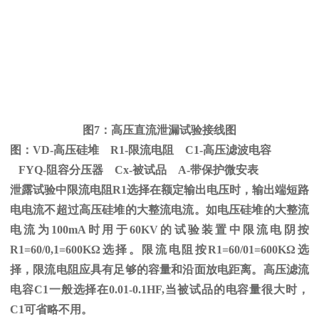
图
7
：高压直流泄漏试验接线图
图：
VD-
高压硅堆
R1-
限流电阻
C1-
高压滤波电容
FYQ-阻容分压器
Cx-
被试品
A-
带保护微安表
泄露试验中限流电阻
R1
选择在额定输出电压时，输出端短路
电电流不超过高压硅堆的大整流电流。如电压硅堆的大整流
电流为
100mA
时用于
60KV
的试验装置中限流电阴按
R1=60/0,1=600K
Ω
选择。限流电阻按
R1=60/01=600K
Ω选
择，限流电阻应具有足够的容量和沿面放电距离。高压滤流
电容C1一般选择在0.01-0.1HF,当被试品的电容量很大时，
C1可省略不用。