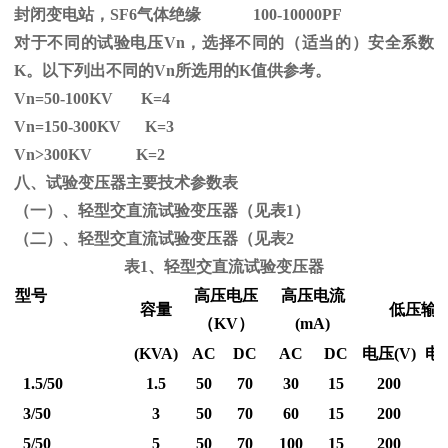
封闭变电站，SF6气体绝缘 100-10000PF
对于不同的试验电压
Vn
，选择不同的（适当的）安全系数
K
。以下列出不同的
Vn
所选用的
K
值供参考。
Vn=50-100KV K=4
Vn=150-300KV K=3
Vn
>300KV K=2
八、试验变压器主要技术参数表
（一）、轻型交直流试验变压器（见表1）
（二）、轻型交直流试验变压器（见表2
表1、轻型交直流试验变压器
型号
高压电压
高压电流
容量
低压输
（
KV
）
(mA)
(KVA)
AC
DC
AC
DC
电压
(V)
电
1.5/50
1.5
50
70
30
15
200
3/50
3
50
70
60
15
200
5/50
5
50
70
100
15
200