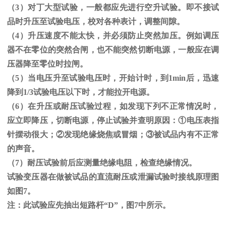
（
3
）对丁大型试验，一般都应先进行空升试验。即不接试
品时升压至试验电压，校对各种表计，调整间隙。
（
4
）升压速度不能太快，并必须防止突然加压。例如调压
器不在零位的突然合闸，也不能突然切断电源，一般应在调
压器降至零位时拉闸。
（
5
）当电压升至试验电压时，开始计时，到
1min
后，迅速
降到
1/3
试验电压以下时，才能拉开电源。
（
6
）在升压或耐压试验过程，如发现下列不正常情况时，
应立即降压，切断电源，停止试验并查明原因：
①
电压表指
针摆动很大；
②
发现绝缘烧焦或冒烟；
③
被试品内有不正常
的声音。
（
7
）耐压试验前后应测量绝缘电阻，检查绝缘情况。
试验变压器在做被试品的直流耐压或泄漏试验时接线原理图
如图
7
。
注：此试验应先抽出短路杆“
D
”，图
7
中所示。