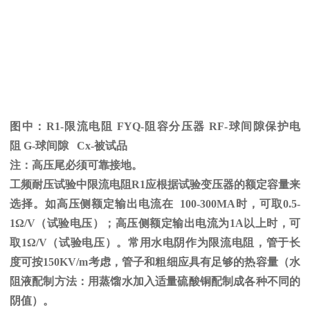
图中：
R1-限流电阻
FYQ-
阻容分压器
RF-
球间隙保护电
阻
G-
球间隙
Cx-
被试品
注：高压尾必须可靠接地。
工频耐压试验中限流电阻
R1
应根据试验变压器的额定容量来
选择。如高压侧额定输出电流在
100-300MA
时，可取
0.5-
1
Ω
/V（试验电压）；高压侧额定输出电流为
1A
以上时，可
取
1
Ω
/V（试验电压）。常用水电阴作为限流电阻，管于长
度可按
150KV/m
考虑，管子和粗细应具有足够的热容量（水
阻液配制方法：用蒸馏水加入适量硫酸铜配制成各种不同的
阴值）。