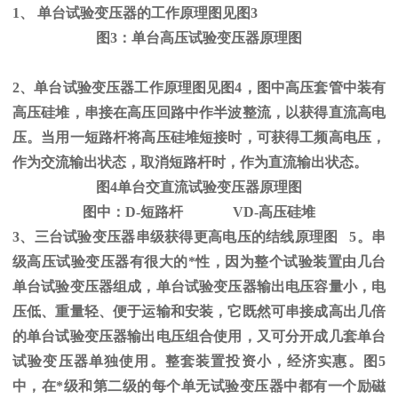
1、
单台试验变压器的工作原理图见图
3
图
3
：单台高压试验变压器原理图
2、单台试验变压器工作原理图见图
4
，图中高压套管中装有
高压硅堆，串接在高压回路中作半波整流，以获得直流高电
压。当用一短路杆将高压硅堆短接时，可获得工频高电压，
作为交流输出状态，取消短路杆时，作为直流输出状态。
图
4
单台交直流试验变压器原理图
图中：
D-
短路杆
VD-
高压硅堆
3、三台试验变压器串级获得更高电压的结线原理图
5
。串
级高压试验变压器有很大的*性，因为整个试验装置由几台
单台试验变压器组成，单台试验变压器输出电压容量小，电
压低、重量轻、便于运输和安装，它既然可串接成高出几倍
的单台试验变压器输出电压组合使用，又可分开成几套单台
试验变压器单独使用。整套装置投资小，经济实惠。图
5
中，在*级和第二级的每个单无试验变压器中都有一个励磁