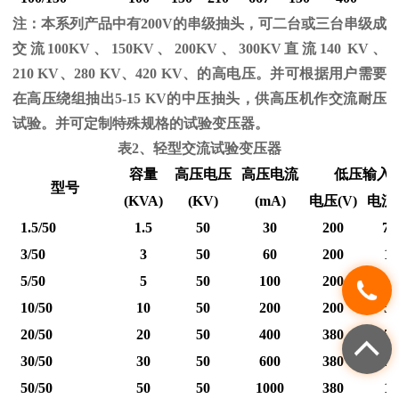
注：本系列产品中有
200V
的串级抽头，可二台或三台串级成
交流
100KV
、
150KV
、
200KV
、
300KV
直流
140 KV
、
210 KV
、
280 KV
、
420 KV
、的高电压。并可根据用户需要
在高压绕组抽出
5-15 KV
的中压抽头，供高压机作交流耐压
试验。并可定制特殊规格的试验变压器。
表
2
、轻型交流试验变压器
容量
高压电压
高压电流
低压输入
型号
(KVA)
(KV)
(mA)
电压
(V)
电流
1.5/50
1.5
50
30
200
7.
3/50
3
50
60
200
15
5/50
5
50
100
200
25
10/50
10
50
200
200
50
20/50
20
50
400
380
53
30/50
30
50
600
380
79
50/50
50
50
1000
380
12