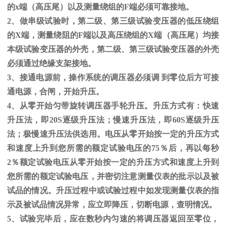
的
x
端（高压尾）以及测量绕组的
F
端必须可靠接地。
2、做串级试验时，第二级、第三级试验变压器的低压绕组
的
X
端，测量绕阻的
F
端以及高压绕组的
X
端（高压尾）均接
本级试验变压器的外壳，第二级、第三级试验变压器的外壳
必须通过绝缘支架接地。
3、接通电源前，操作系统的调压器必须调 到零位后方可接
通电源，合闸，开始升压。
4、从零开始匀带旋转调压器手轮升压。升压方式有：快速
升压法，即
20S
逐级升压法；慢速升压法，即
60S
逐级升压
法；极慢速升压法供选用。电压从零开始按一定的升压方式
和速度上升到您所需的额定试验电压的
75
％后，再以每秒
2
％额定试验电压从零开始按一定的升压方式和速度上升到
您所需的额定试验电压，并密切注意测量仪表的批示以及被
试品的情况。升压过程中或试验过程中如发现测量仪表的指
示及被试品情况异常，应立即降压，切断电源，查明情况。
5、试验完毕后，应在数秒内匀速的将调压器返回至零位，