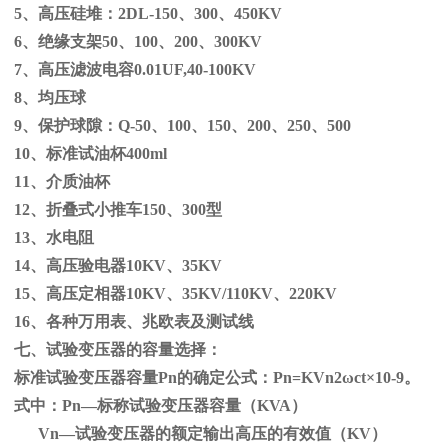
5、高压硅堆：
2DL-150
、
300
、
450KV
6、绝缘支架
50
、
100
、
200
、
300KV
7、高压滤波电容
0.01UF,40-100KV
8、均压球
9、保护球隙：
Q-50
、
100
、
150
、
200
、
250
、
500
10、标准试油杯
400ml
11、介质油杯
12、折叠式小推车
150
、
300
型
13、水电阻
14、高压验电器
10KV
、
35KV
15、高压定相器
10KV
、
35KV/110KV
、
220KV
16、各种万用表、兆欧表及测试线
七、试验变压器的容量选择：
标准试验变压器容量
Pn
的确定公式：
Pn=KVn
2
ω
ct×
10
-9
。
式中：
Pn
—标称试验变压器容量（
KVA
）
Vn—试验变压器的额定输出高压的有效值（
KV
）