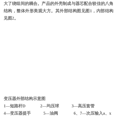
大了绕组间的耦合。产品的外壳制成与器芯配合较佳的八角
结构，整体外形美观大方。其外部结构图见图
1
，内部结构
见图
2
。
变压器外部结构示意图
1—短路杆
D 2
—均压球
3
—高压套管
4—变压器提手
5
—油阀
6
、
7
—次压输入
a
、
x