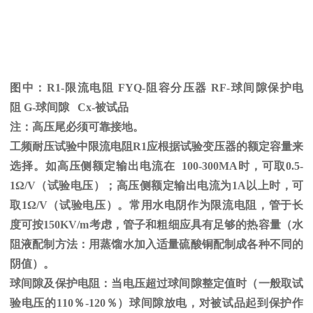
图中：
R1-限流电阻
FYQ-
阻容分压器
RF-
球间隙保护电
阻
G-
球间隙
Cx-
被试品
注：高压尾必须可靠接地。
工频耐压试验中限流电阻
R1
应根据试验变压器的额定容量来
选择。如高压侧额定输出电流在
100-300MA
时，可取
0.5-
1
Ω
/V（试验电压）；高压侧额定输出电流为
1A
以上时，可
取
1
Ω
/V（试验电压）。常用水电阴作为限流电阻，管于长
度可按
150KV/m
考虑，管子和粗细应具有足够的热容量（水
阻液配制方法：用蒸馏水加入适量硫酸铜配制成各种不同的
阴值）。
球间隙及保护电阻：当电压超过球间隙整定值时（一般取试
验电压的
110
％
-120
％）球间隙放电，对被试品起到保护作