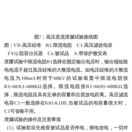
图
7
：高压直流泄漏试验接线图
图：
VD-
高压硅堆
R1-
限流电阻
C1-
高压滤波电容
FYQ-阻容分压器
Cx-
被试品
A-
带保护微安表
泄露试验中限流电阻
R1
选择在额定输出电压时，输出端短路
电电流不超过高压硅堆的大整流电流。如电压硅堆的大整流
电流为
100mA
时用于
60KV
的试验装置中限流电阴按
R1=60/0,1=600K
Ω
选择。限流电阻按
R1=60/01=600K
Ω选
择，限流电阻应具有足够的容量和沿面放电距离。高压滤流
电容C1一般选择在0.01-0.1HF,当被试品的电容量很大时，
C1可省略不用。
泄漏试验的操作及注意事项
（1）试验前应先检查被试品是否停电，接地放电，一切对