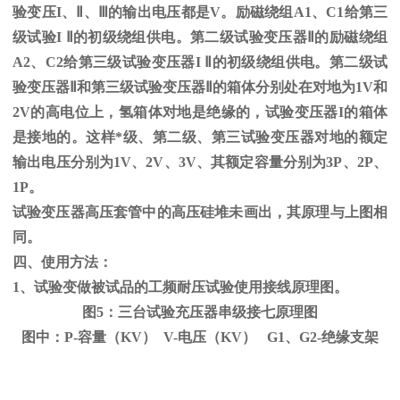
验变压
I
、
Ⅱ
、
Ⅲ
的输出电压都是
V
。励磁绕组
A1
、
C1
给第三
级试验
I
Ⅱ的初级绕组供电。第二级试验变压器Ⅱ的励磁绕组
A2、C2给第三级试验变压器I Ⅱ的初级绕组供电。第二级试
验变压器Ⅱ和第三级试验变压器Ⅱ的箱体分别处在对地为1V和
2V的高电位上，氢箱体对地是绝缘的，试验变压器I的箱体
是接地的。这样*级、第二级、第三试验变压器对地的额定
输出电压分别为1V、2V、3V、其额定容量分别为3P、2P、
1P。
试验变压器高压套管中的高压硅堆未画出，其原理与上图相
同。
四、使用方法：
1、试验变做被试品的工频耐压试验使用接线原理图。
图5：三台试验充压器串级接七原理图
图中：P-容量（KV） V-电压（KV） G1、G2-绝缘支架