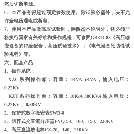
然后切断电源。
6、本产品有得超过额定参数使用。除试验必需外，决不允
许全电压通电或断电。
7、使用本产品做高压试验时，除熟悉本说明外，还必须严
格执行国家有关标准和操作规程，可参照
GB311-83
《高压输
变设备的绝缘配合，高压试验技术》；《电气设备预防性试
验规程》等。
六、配套产品
1、操作系统：
XZC系列操作箱：容量：
1KVA-5KVA
，输入电压：
0.22KV
KZT系列操作台：容量：
10K/A-300KVA
输入电压：
0.22KV
、
0.38KV
2、保护式数字微安表
SWB-
Ⅱ
3、阻容式交直流分压器
FYQ-50
、
100
、
150
、
220KV
4、高压直流放电棒
FZ-70
、
140
、
210KV