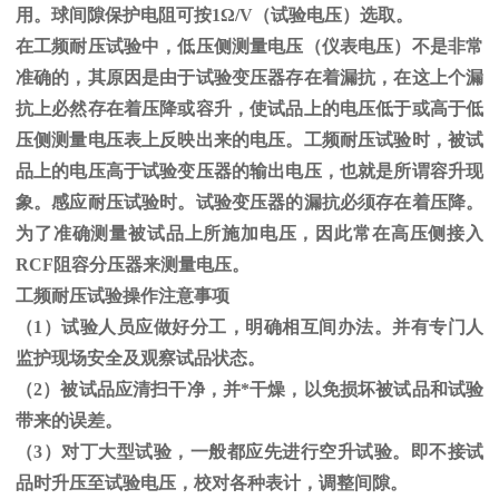
用。球间隙保护电阻可按
1
Ω
/V（试验电压）选取。
在工频耐压试验中，低压侧测量电压（仪表电压）不是非常
准确的，其原因是由于试验变压器存在着漏抗，在这上个漏
抗上必然存在着压降或容升，使试品上的电压低于或高于低
压侧测量电压表上反映出来的电压。工频耐压试验时，被试
品上的电压高于试验变压器的输出电压，也就是所谓容升现
象。感应耐压试验时。试验变压器的漏抗必须存在着压降。
为了准确测量被试品上所施加电压，因此常在高压侧接入
RCF
阻容分压器来测量电压。
工频耐压试验操作注意事项
（
1
）试验人员应做好分工，明确相互间办法。并有专门人
监护现场安全及观察试品状态。
（
2
）被试品应清扫干净，并*干燥，以免损坏被试品和试验
带来的误差。
（
3
）对丁大型试验，一般都应先进行空升试验。即不接试
品时升压至试验电压，校对各种表计，调整间隙。