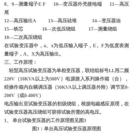
8、
9
—测量端子
E F 10
—变压器外壳接地端
11
—高压
尾
12—高压输出
A 13
—高压硅堆
14
—变压器油
15—铁芯
16
—次低压绕组
17
—测量绕组
18—二次高压绕组
在试验变压器中，
a
、
x
为低压输入端子，
E
、
F
为低度表测
量端子，
A
、
X
为高压输出。
三、工作原理：
轻型高压试验变压器为单相变压器，联结组标号
I.I.
用二频
220V
（
10KVA
以上为
380V
）电源接入系列操作箱（台），
经操作箱内自耦调压器（
50KVA
以上调压器外附）调节至
0-
200V
（或
0-400V
）
电压输出至试验变压器的初级绕组，根据电磁感应原理，在
试验变压器高压绕组可获得试验所需的高电压。
1、
单台试验变压器的工作原理图见图
3
图
3
：单台高压试验变压器原理图