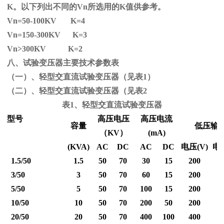
K
。以下列出不同的
Vn
所选用的
K
值供参考。
Vn=50-100KV K=4
Vn=150-300KV K=3
Vn
>300KV K=2
八、试验变压器主要技术参数表
（一）、轻型交直流试验变压器（见表1）
（二）、轻型交直流试验变压器（见表2
表1、轻型交直流试验变压器
型号
高压电压
高压电流
容量
低压输
（
KV
）
(mA)
(KVA)
AC
DC
AC
DC
电压
(V)
电
1.5/50
1.5
50
70
30
15
200
3/50
3
50
70
60
15
200
5/50
5
50
70
100
15
200
10/50
10
50
70
200
50
200
20/50
20
50
70
400
100
400