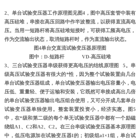
2、单台试验变压器工作原理图见图
4
，图中高压套管中装有
高压硅堆，串接在高压回路中作半波整流，以获得直流高电
压。当用一短路杆将高压硅堆短接时，可获得工频高电压，
作为交流输出状态，取消短路杆时，作为直流输出状态。
图
4
单台交直流试验变压器原理图
图中：
D-
短路杆
VD-
高压硅堆
3、三台试验变压器串级获得更高电压的结线原理图
5
。串
级高压试验变压器有很大的*性，因为整个试验装置由几台
单台试验变压器组成，单台试验变压器输出电压容量小，电
压低、重量轻、便于运输和安装，它既然可串接成高出几倍
的单台试验变压器输出电压组合使用，又可分开成几套单台
试验变压器单独使用。整套装置投资小，经济实惠。图
5
中，在*级和第二级的每个单无试验变压器中都有一个励磁
绕组
A1
、
C2
和
A2
、
C2
。在三台串级试验变压器基本原理图
中，低压电源加在试验变压器
I
的；初级组
a1
×
1
组，单台试