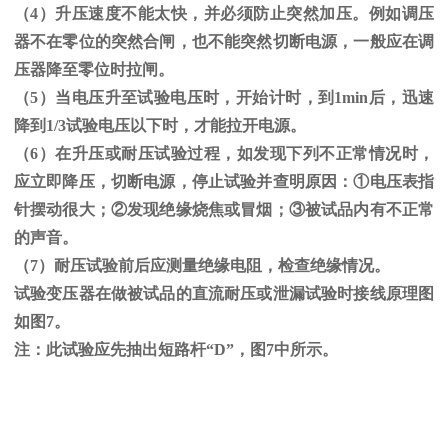
（
4
）升压速度不能太快，并必须防止突然加压。例如调压
器不在零位的突然合闸，也不能突然切断电源，一般应在调
压器降至零位时拉闸。
（
5
）当电压升至试验电压时，开始计时，到
1min
后，迅速
降到
1/3
试验电压以下时，才能拉开电源。
（
6
）在升压或耐压试验过程，如发现下列不正常情况时，
应立即降压，切断电源，停止试验并查明原因：
①
电压表指
针摆动很大；
②
发现绝缘烧焦或冒烟；
③
被试品内有不正常
的声音。
（
7
）耐压试验前后应测量绝缘电阻，检查绝缘情况。
试验变压器在做被试品的直流耐压或泄漏试验时接线原理图
如图
7
。
注：此试验应先抽出短路杆“
D
”，图
7
中所示。