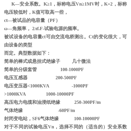
K—安全系数。
K
≥1，标称电压Vn≥1MV时，K=2，标称
电压较低时，K值可取高一些，
ct—被试品的电容量（PF）
ω—角频率，
2
л
f.F-
试验电源的频率。
被试设备的电容量ct可由交流电桥测出。Ct的变化很大，可
由设备的类型
而定。典型数据如下：
简单的棒式或悬挂式绝缘子 几十微法
简单的分级套管 100-1000PF
电压互感器 200-500PF
电压变压器<1000KVA -1000PF
>1000KVA 1000-10000PF
高压电力电缆和油浸纸绝缘 250-300PF/m
气体绝缘 -60PF/m
封闭变电站，SF6气体绝缘 100-10000PF
对于不同的试验电压
Vn
，选择不同的（适当的）安全系数