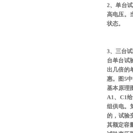
2、单台
高电压。
状态。
3、三台
台单台试
出几倍的
惠。图
5
中
基本原理
A1
、
C1
给
组供电。
的，试验
其额定容量