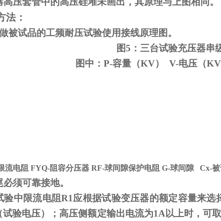
器高压套管中的高压硅堆未画出，其原理与上图相同。
方法：
变做被试品的工频耐压试验使用接线原理图。
图5：三台试验充压器串
图中：P-容量（KV） V-电压（KV
-限流电阻
FYQ-
阻容分压器
RF-
球间隙保护电阻
G-
球间隙
Cx-
被
尾必须可靠接地。
试验中限流电阻
R1
应根据试验变压器的额定容量来选
V（试验电压）；高压侧额定输出电流为
1A
以上时，可