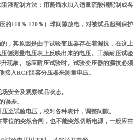
水阻液配制方法：用蒸馏水加入适量硫酸铜配制成各
压的
110
％
-120
％）球间隙放电，对被试品起到保护
确的，其原因是由于试验变压器存在着漏抗，在这上
低压侧测量电压表上反映出来的电压。工频耐压试验
容升现象。感应耐压试验时。试验变压器的漏抗必须
侧接入
RCF
阻容分压器来测量电压。
现场安全及观察试品状态。
的误差。
升压至试验电压，校对各种表计，调整间隙。
在零位的突然合闸，也不能突然切断电源，一般应在