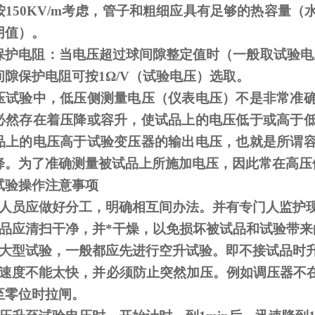
按
150KV/m
考虑，管子和粗细应具有足够的热容量（
阴值）。
保护电阻：当电压超过球间隙整定值时（一般取试验电
间隙保护电阻可按
1
Ω
/V（试验电压）选取。
压试验中，低压侧测量电压（仪表电压）不是非常准
必然存在着压降或容升，使试品上的电压低于或高于
品上的电压高于试验变压器的输出电压，也就是所谓
降。为了准确测量被试品上所施加电压，因此常在高压
试验操作注意事项
人员应做好分工，明确相互间办法。并有专门人监护
品应清扫干净，并*干燥，以免损坏被试品和试验带来
大型试验，一般都应先进行空升试验。即不接试品时
速度不能太快，并必须防止突然加压。例如调压器不
至零位时拉闸。