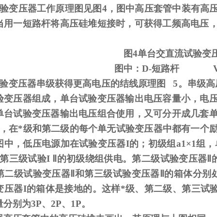
试验变压器工作原理图见图
4
，图中高压套管中装有高
当用一短路杆将高压硅堆短接时，可获得工频高电压
图
4
单台交直流试验变
图中：
D-
短路杆
试验变压器串级获得更高电压的结线原理图
5
。串级高
验变压器组成，单台试验变压器输出电压容量小，电
单台试验变压器输出电压组合使用，又可分开成几套
，在*级和第二级的每个单无试验变压器中都有一个
图中，低压电源加在试验变压器
I
的；初级组
a1
×
1
组，
第三级试验
I
Ⅱ的初级绕组供电。第二级试验变压器Ⅱ的
第二级试验变压器Ⅱ和第三级试验变压器Ⅱ的箱体分别
变压器I的箱体是接地的。这样*级、第二级、第三试验
分别为3P、2P、1P。