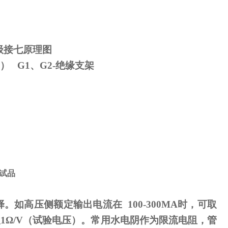
级接七原理图
） G1、G2-绝缘支架
试品
择。如高压侧额定输出电流在
100-300MA
时，可取
取
1
Ω
/V（试验电压）。常用水电阴作为限流电阻，管