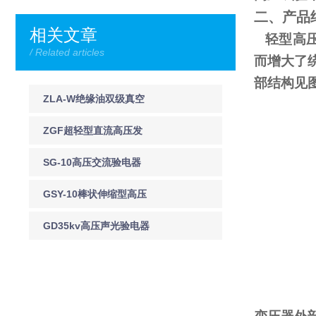
二、产品
相关文章
轻型高压
/ Related articles
而增大了
部结构见
ZLA-W绝缘油双级真空
滤油机
ZGF超轻型直流高压发
生器技术规格
SG-10高压交流验电器
SG-35高压交流声光验
GSY-10棒状伸缩型高压
电器
验电器GSY语言交流验
GD35kv高压声光验电器
电器
GD-35KV-验电器