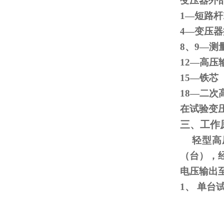
变压器外
1—短路杆
4—变
8、
9
—测
12—高压
15
18—二次
在试验变
三、工作
轻型高压
（台），
电压输出
1、
单台