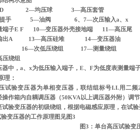
部结构示意图
D 2
—均压球
3
—高压套管
压器提手
5
—油阀
6
、
7
—次压输入
a
、
x
量端子
E F 10
—变压器外壳接地端
11
—高压尾
输出
A 13
—高压硅堆
14
—变压器油
—铁芯
16
—次低压绕组
17
—测量绕组
高压绕组
压器中，
a
、
x
为低压输入端子，
E
、
F
为低度表测量端
原理：
试验变压器为单相变压器，联结组标号
I.I.
用二频
经操作箱内自耦调压器（
50KVA
以上调压器外附）调节
至试验变压器的初级绕组，根据电磁感应原理，在试验
试验变压器的工作原理图见图
3
图
3
：单台高压试验变