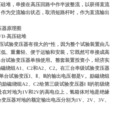
压硅堆，串接在高压回路中作半波整流，以获得直流
，作为交流输出状态，取消短路杆时，作为直流输出
压器原理图
VD-
高压硅堆
压试验变压器有很大的*性，因为整个试验装置由几
压低、重量轻、便于运输和安装，它既然可串接成高
单台试验变压器单独使用。整套装置投资小，经济实
励磁绕组
A1
、
C2
和
A2
、
C2
。在三台串级试验变压器
单台试验变压
I
、
Ⅱ
、
Ⅲ
的输出电压都是
V
。励磁绕组
励磁绕组A2、C2给第三级试验变压器I Ⅱ的初级绕
处在对地为1V和2V的高电位上，氢箱体对地是绝缘
变压器对地的额定输出电压分别为1V、2V、3V、