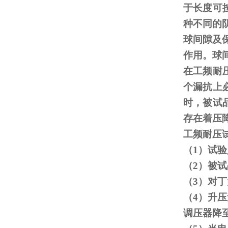
于长度可
种不同的
球间隙及
作用。球
在工频耐
个漏抗上
时，被试
存在着压
工频耐压
（
1
）试验
（
2
）被试
（
3
）对丁
（
4
）升压
调压器降