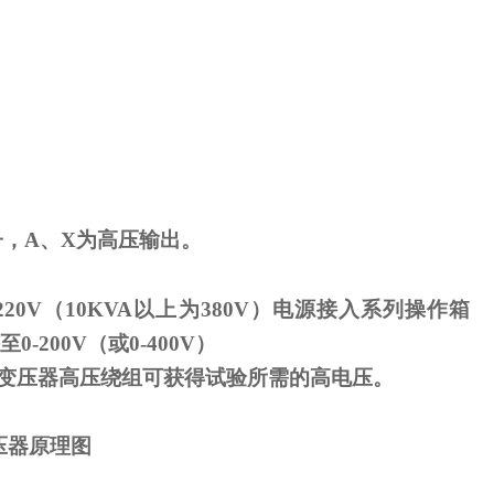
子，
A
、
X
为高压输出。
220V
（
10KVA
以上为
380V
）电源接入系列操作箱
至
0-200V
（或
0-400V
）
变压器高压绕组可获得试验所需的高电压。
压器原理图