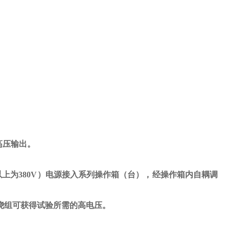
高压输出。
以上为
380V
）电源接入系列操作箱（台），经操作箱内自耦调
绕组可获得试验所需的高电压。