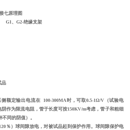
接七原理图
） G1、G2-绝缘支架
试品
压侧额定输出电流在
100-300MA
时，可取
0.5-1
Ω
/V（试验电
电阴作为限流电阻，管于长度可按
150KV/m
考虑，管子和粗细
种不同的阴值）。
120
％）球间隙放电，对被试品起到保护作用。球间隙保护电