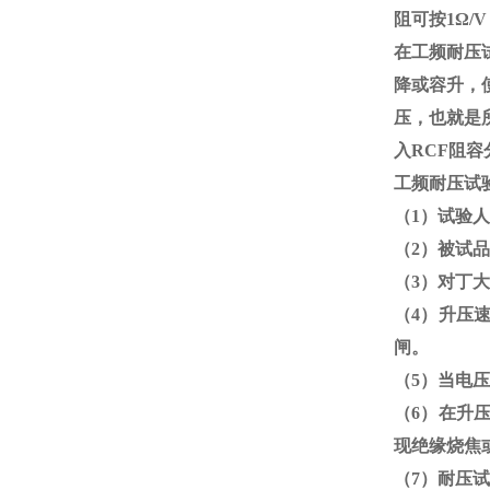
阻可按
1
Ω
/
在工频耐压
降或容升，
压，也就是
入
RCF
阻容
工频耐压试
（
1
）试验人
（
2
）被试品
（
3
）对丁大
（
4
）升压
闸。
（
5
）当电压
（
6
）在升
现绝缘烧焦
（
7
）耐压试