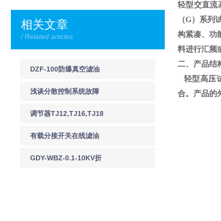
轻型交直流
（
G
）系列
相关文章
构紧凑、功
/ Related articles
料进行汇频
二、产品结
DZF-100防爆真空滤油
轻型高压试
机DZF-125防爆真空滤
浅谈分散控制系统故障
合。产品的
油机
预防及应急处理
调节器TJ12,TJ16,TJ18
有载分接开关在线滤油
机 JY-I有载调压分接开
GDY-WBZ-0.1-10KV折
关在线净油装置
叠式验电器