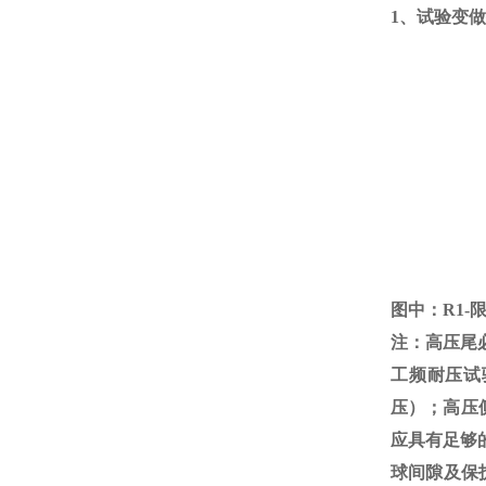
1、试验变
图中：
R1-
注：高压尾
工频耐压试
压）；高压
应具有足够
球间隙及保