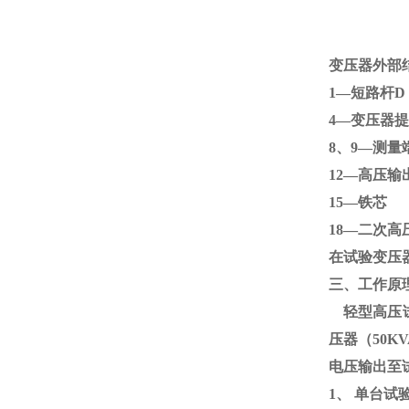
变压器外部
1—短路杆
4—变压
8、
9
—测量
12—高压输
15—
18—二次高
在试验变压
三、工作原
轻型高压试
压器（
50KV
电压输出至
1、
单台试