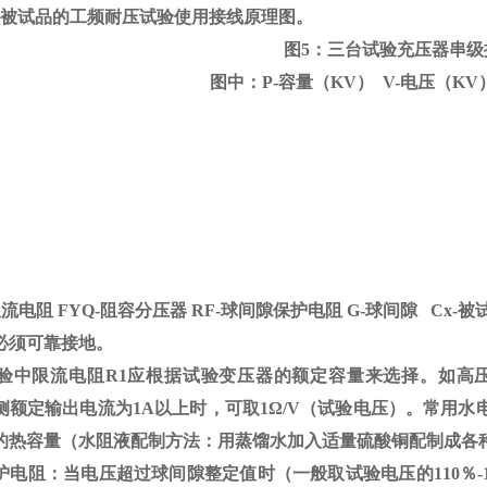
做被试品的工频耐压试验使用接线原理图。
图5：三台试验充压器串级
图中：P-容量（KV） V-电压（KV
限流电阻
FYQ-
阻容分压器
RF-
球间隙保护电阻
G-
球间隙
Cx-
被
必须可靠接地。
验中限流电阻
R1
应根据试验变压器的额定容量来选择。如高
侧额定输出电流为
1A
以上时，可取
1
Ω
/V（试验电压）。常用水
的热容量（水阻液配制方法：用蒸馏水加入适量硫酸铜配制成各
护电阻：当电压超过球间隙整定值时（一般取试验电压的
110
％
-