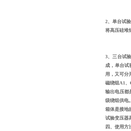
2、单台试
将高压硅堆
3、三台试
成，单台试
用，又可分
磁绕组
A1
、
输出电压都
级绕组供电
箱体是接地的
试验变压器
四、使用方