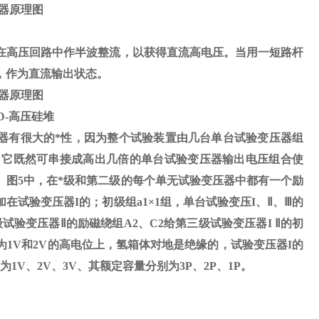
器原理图
在高压回路中作半波整流，以获得直流高电压。当用一短路杆
，作为直流输出状态。
器原理图
D-
高压硅堆
器有很大的*性，因为整个试验装置由几台单台试验变压器组
，它既然可串接成高出几倍的单台试验变压器输出电压组合使
。图
5
中，在*级和第二级的每个单无试验变压器中都有一个励
加在试验变压器
I
的；初级组
a1
×
1
组，单台试验变压
I
、
Ⅱ
、
Ⅲ
的
试验变压器Ⅱ的励磁绕组A2、C2给第三级试验变压器I Ⅱ的初
1V和2V的高电位上，氢箱体对地是绝缘的，试验变压器I的
V、2V、3V、其额定容量分别为3P、2P、1P。