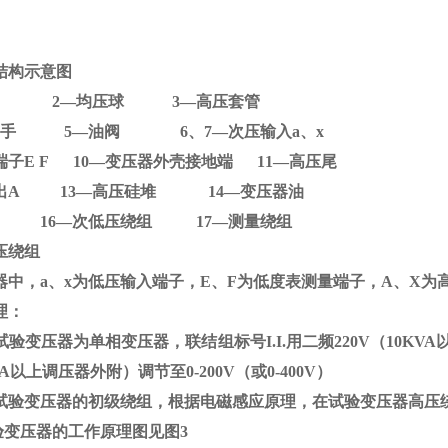
结构示意图
D 2
—均压球
3
—高压套管
器提手
5
—油阀
6
、
7
—次压输入
a
、
x
端子
E F 10
—变压器外壳接地端
11
—高压尾
出
A 13
—高压硅堆
14
—变压器油
铁芯
16
—次低压绕组
17
—测量绕组
压绕组
器中，
a
、
x
为低压输入端子，
E
、
F
为低度表测量端子，
A
、
X
为
理：
验变压器为单相变压器，联结组标号
I.I.
用二频
220V
（
10KVA
A
以上调压器外附）调节至
0-200V
（或
0-400V
）
试验变压器的初级绕组，根据电磁感应原理，在试验变压器高压
验变压器的工作原理图见图
3