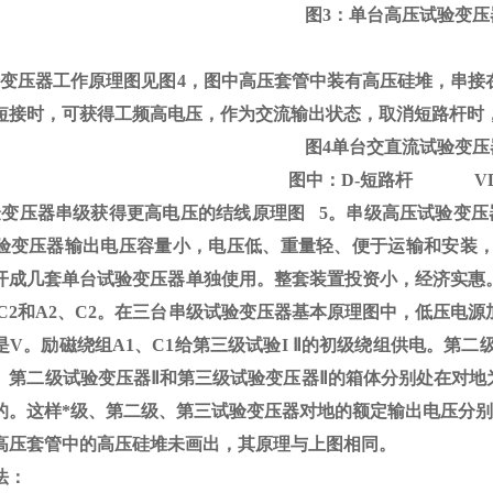
图
3
：单台高压试验变压
验变压器工作原理图见图
4
，图中高压套管中装有高压硅堆，串接
短接时，可获得工频高电压，作为交流输出状态，取消短路杆时
图
4
单台交直流试验变压
图中：
D-
短路杆
V
验变压器串级获得更高电压的结线原理图
5
。串级高压试验变压
验变压器输出电压容量小，电压低、重量轻、便于运输和安装
开成几套单台试验变压器单独使用。整套装置投资小，经济实惠
C2
和
A2
、
C2
。在三台串级试验变压器基本原理图中，低压电源
是
V
。励磁绕组
A1
、
C1
给第三级试验
I
Ⅱ的初级绕组供电。第二级
。第二级试验变压器Ⅱ和第三级试验变压器Ⅱ的箱体分别处在对地为
。这样*级、第二级、第三试验变压器对地的额定输出电压分别为1
高压套管中的高压硅堆未画出，其原理与上图相同。
法：