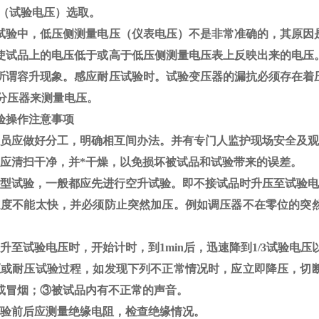
V（试验电压）选取。
试验中，低压侧测量电压（仪表电压）不是非常准确的，其原因
使试品上的电压低于或高于低压侧测量电压表上反映出来的电压
所谓容升现象。感应耐压试验时。试验变压器的漏抗必须存在着
分压器来测量电压。
验操作注意事项
员应做好分工，明确相互间办法。并有专门人监护现场安全及观
应清扫干净，并*干燥，以免损坏被试品和试验带来的误差。
型试验，一般都应先进行空升试验。即不接试品时升压至试验电
速度不能太快，并必须防止突然加压。例如调压器不在零位的突
升至试验电压时，开始计时，到
1min
后，迅速降到
1/3
试验电压
压或耐压试验过程，如发现下列不正常情况时，应立即降压，切
或冒烟；
③
被试品内有不正常的声音。
验前后应测量绝缘电阻，检查绝缘情况。