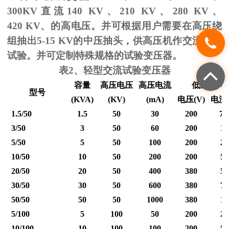
300KV
直流
140 KV
、
210 KV
、
280 KV
、
420 KV
、的高电压。并可根据用户需要在高压绕
组抽出
5-15 KV
的中压抽头，供高压机作交流耐压
试验。并可定制特殊规格的试验变压器。
表
2
、轻型交流试验变压器
容量
高压电压
高压电流
低压输入
型号
(KVA)
(KV)
(mA)
电压
(V)
电流
1.5/50
1.5
50
30
200
7.
3/50
3
50
60
200
15
5/50
5
50
100
200
25
10/50
10
50
200
200
50
20/50
20
50
400
380
53
30/50
30
50
600
380
79
50/50
50
50
1000
380
12
5/100
5
100
50
200
25
10/100
10
100
100
200
50