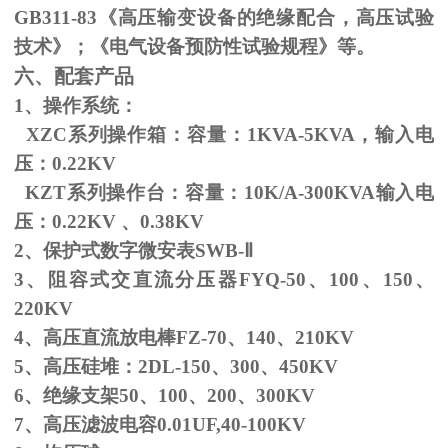
GB311-83
《高压输变设备的绝缘配合，高压试验
技术》；《电气设备预防性试验规程》等。
六、配套产品
1、操作系统：
XZC系列操作箱：容量：
1KVA-5KVA
，输入电
压：
0.22KV
KZT系列操作台：容量：
10K/A-300KVA
输入电
压：
0.22KV
、
0.38KV
2、保护式数字微安表
SWB-
Ⅱ
3、阻容式交直流分压器
FYQ-50
、
100
、
150
、
220KV
4、高压直流放电棒
FZ-70
、
140
、
210KV
5、高压硅堆：
2DL-150
、
300
、
450KV
6、绝缘支架
50
、
100
、
200
、
300KV
7、高压滤波电容
0.01UF,40-100KV