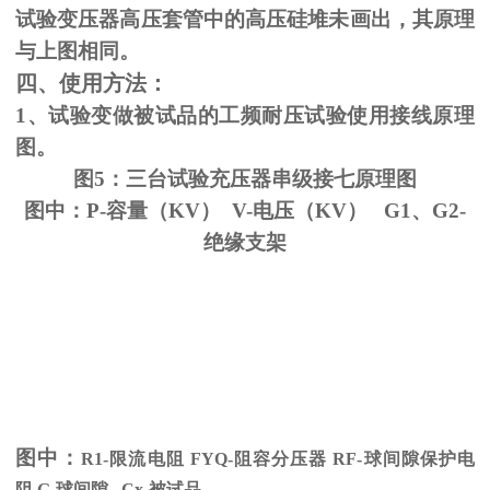
试验变压器高压套管中的高压硅堆未画出，其原理
与上图相同。
四、使用方法：
1、试验变做被试品的工频耐压试验使用接线原理
图。
图5：三台试验充压器串级接七原理图
图中：P-容量（KV） V-电压（KV） G1、G2-
绝缘支架
图中：
R1-限流电阻
FYQ-
阻容分压器
RF-
球间隙保护电
阻
G-
球间隙
Cx-
被试品