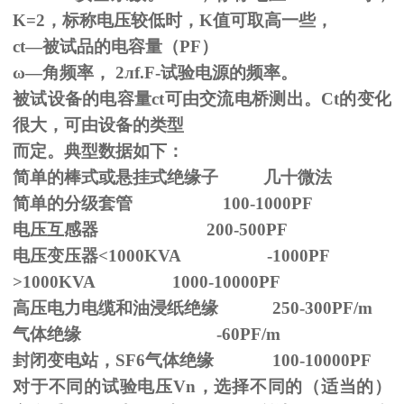
K=2，标称电压较低时，K值可取高一些，
ct—被试品的电容量（PF）
ω—角频率，
2
л
f.F-
试验电源的频率。
被试设备的电容量ct可由交流电桥测出。Ct的变化
很大，可由设备的类型
而定。典型数据如下：
简单的棒式或悬挂式绝缘子 几十微法
简单的分级套管 100-1000PF
电压互感器 200-500PF
电压变压器<1000KVA -1000PF
>1000KVA 1000-10000PF
高压电力电缆和油浸纸绝缘 250-300PF/m
气体绝缘 -60PF/m
封闭变电站，SF6气体绝缘 100-10000PF
对于不同的试验电压
Vn
，选择不同的（适当的）