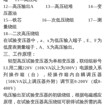
12—高压输出
A 13
—高压硅堆
14
—变
压器油
15—铁芯
16
—次低压绕组
17
—测
量绕组
18—二次高压绕组
在试验变压器中，
a
、
x
为低压输入端子，
E
、
F
为
低度表测量端子，
A
、
X
为高压输出。
三、工作原理：
轻型高压试验变压器为单相变压器，联结组标号
I.I.
用二频
220V
（
10KVA
以上为
380V
）电源接入系
列操作箱（台），经操作箱内自耦调压器
（
50KVA
以上调压器外附）调节至
0-200V
（或
0-
400V
）
电压输出至试验变压器的初级绕组，根据电磁感应
原理，在试验变压器高压绕组可获得试验所需的高