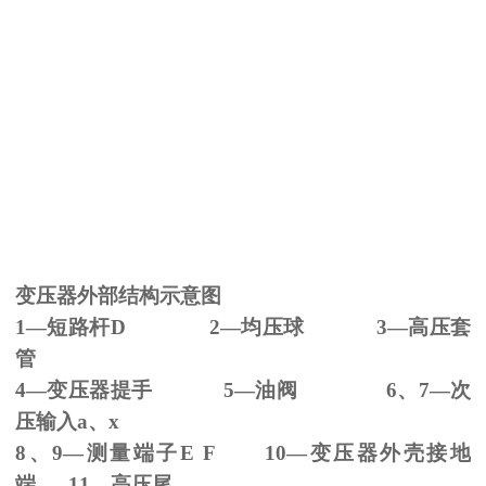
变压器外部结构示意图
1—短路杆
D 2
—均压球
3
—高压套
管
4—变压器提手
5
—油阀
6
、
7
—次
压输入
a
、
x
8、
9
—测量端子
E F 10
—变压器外壳接地
端
11
—高压尾