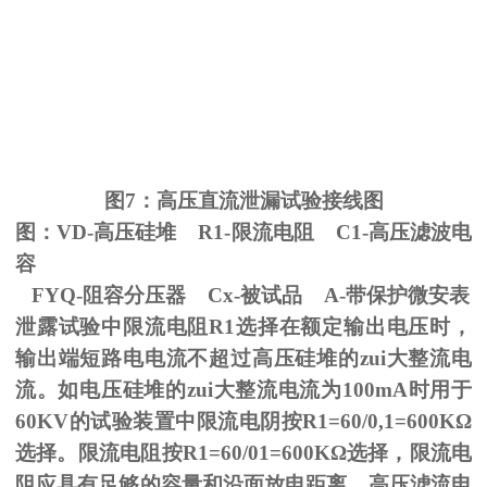
图
7
：高压直流泄漏试验接线图
图：
VD-
高压硅堆
R1-
限流电阻
C1-
高压滤波电
容
FYQ-阻容分压器
Cx-
被试品
A-
带保护微安表
泄露试验中限流电阻
R1
选择在额定输出电压时，
输出端短路电电流不超过高压硅堆的zui大整流电
流。如电压硅堆的zui大整流电流为
100mA
时用于
60KV
的试验装置中限流电阴按
R1=60/0,1=600K
Ω
选择。限流电阻按
R1=60/01=600K
Ω选择，限流电
阻应具有足够的容量和沿面放电距离。高压滤流电