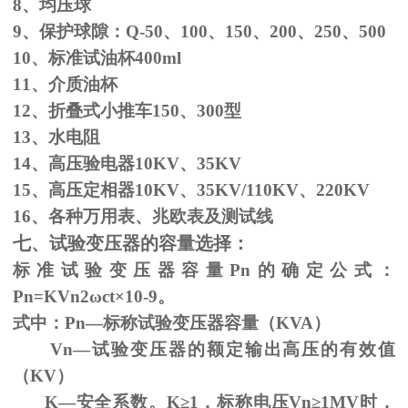
8、均压球
9、保护球隙：
Q-50
、
100
、
150
、
200
、
250
、
500
10、标准试油杯
400ml
11、介质油杯
12、折叠式小推车
150
、
300
型
13、水电阻
14、高压验电器
10KV
、
35KV
15、高压定相器
10KV
、
35KV/110KV
、
220KV
16、各种万用表、兆欧表及测试线
七、试验变压器的容量选择：
标准试验变压器容量
Pn
的确定公式：
Pn=KVn
2
ω
ct×
10
-9
。
式中：
Pn
—标称试验变压器容量（
KVA
）
Vn—试验变压器的额定输出高压的有效值
（
KV
）
K—安全系数。
K
≥1，标称电压Vn≥1MV时，