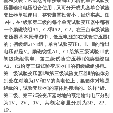
输和安装，它既然可串接成高出几倍的单台试验变
压器输出电压组合使用，又可分开成几套单台试验
变压器单独使用。整套装置投资小，经济实惠。图
5
中，在*级和第二级的每个单无试验变压器中都有
一个励磁绕组
A1
、
C2
和
A2
、
C2
。在三台串级试验
变压器基本原理图中，低压电源加在试验变压器
I
的；初级组
a1
×
1
组，单台试验变压
I
、
Ⅱ
、
Ⅲ
的输出
电压都是
V
。励磁绕组
A1
、
C1
给第三级试验
I
Ⅱ的
初级绕组供电。第二级试验变压器Ⅱ的励磁绕组
A2、C2给第三级试验变压器I Ⅱ的初级绕组供电。
第二级试验变压器Ⅱ和第三级试验变压器Ⅱ的箱体分
别处在对地为1V和2V的高电位上，氢箱体对地是
绝缘的，试验变压器I的箱体是接地的。这样*级、
第二级、第三试验变压器对地的额定输出电压分别
为1V、2V、3V、其额定容量分别为3P、2P、
1P。