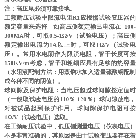
注：高压尾必须可靠接地。
工频耐压试验中限流电阻
R1
应根据试验变压器的
额定容量来选择。如高压侧额定输出电流在
100-
300MA
时，可取
0.5-1
Ω
/V（试验电压）；高压侧
额定输出电流为
1A
以上时，可取
1
Ω
/V（试验电
压）。常用水电阴作为限流电阻，管于长度可按
150KV/m
考虑，管子和粗细应具有足够的热容量
（水阻液配制方法：用蒸馏水加入适量硫酸铜配制
成各种不同的阴值）。
球间隙及保护电阻：当电压超过球间隙整定值时
（一般取试验电压的
110
％
-120
％）球间隙放电，
对被试品起到保护作用。球间隙保护电阻可按
1
Ω
/V（试验电压）选取。
在工频耐压试验中，低压侧测量电压（仪表电压）
不是非常准确的，其原因是由于试验变压器存在着