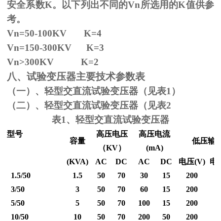
安全系数
K
。以下列出不同的
Vn
所选用的
K
值供参
考。
Vn=50-100KV K=4
Vn=150-300KV K=3
Vn
>300KV K=2
八、试验变压器主要技术参数表
（一）、轻型交直流试验变压器（见表1）
（二）、轻型交直流试验变压器（见表2
表1、轻型交直流试验变压器
型号
高压电压
高压电流
容量
低压输
（
KV
）
(mA)
(KVA)
AC
DC
AC
DC
电压
(V)
电
1.5/50
1.5
50
70
30
15
200
3/50
3
50
70
60
15
200
5/50
5
50
70
100
15
200
10/50
10
50
70
200
50
200