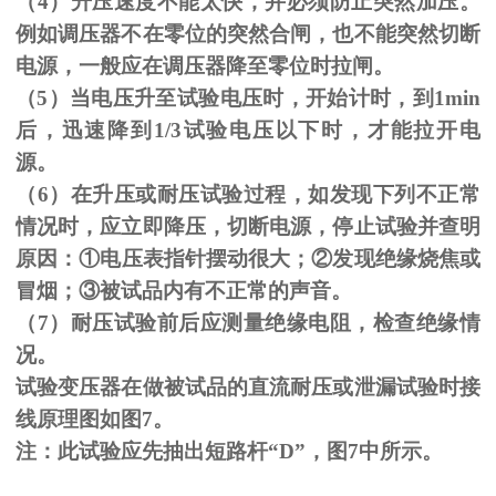
（
4
）升压速度不能太快，并必须防止突然加压。
例如调压器不在零位的突然合闸，也不能突然切断
电源，一般应在调压器降至零位时拉闸。
（
5
）当电压升至试验电压时，开始计时，到
1min
后，迅速降到
1/3
试验电压以下时，才能拉开电
源。
（
6
）在升压或耐压试验过程，如发现下列不正常
情况时，应立即降压，切断电源，停止试验并查明
原因：
①
电压表指针摆动很大；
②
发现绝缘烧焦或
冒烟；
③
被试品内有不正常的声音。
（
7
）耐压试验前后应测量绝缘电阻，检查绝缘情
况。
试验变压器在做被试品的直流耐压或泄漏试验时接
线原理图如图
7
。
注：此试验应先抽出短路杆“
D
”，图
7
中所示。