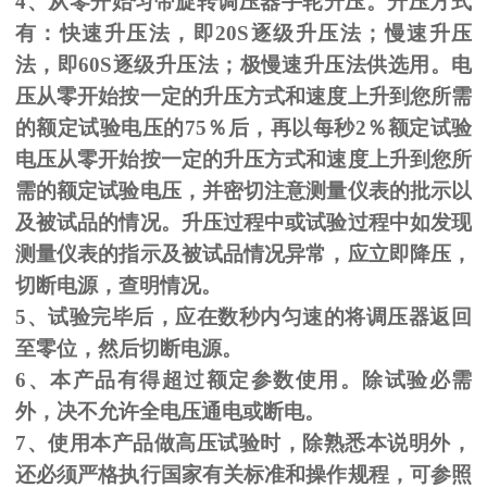
4、从零开始匀带旋转调压器手轮升压。升压方式
有：快速升压法，即
20S
逐级升压法；慢速升压
法，即
60S
逐级升压法；极慢速升压法供选用。电
压从零开始按一定的升压方式和速度上升到您所需
的额定试验电压的
75
％后，再以每秒
2
％额定试验
电压从零开始按一定的升压方式和速度上升到您所
需的额定试验电压，并密切注意测量仪表的批示以
及被试品的情况。升压过程中或试验过程中如发现
测量仪表的指示及被试品情况异常，应立即降压，
切断电源，查明情况。
5、试验完毕后，应在数秒内匀速的将调压器返回
至零位，然后切断电源。
6、本产品有得超过额定参数使用。除试验必需
外，决不允许全电压通电或断电。
7、使用本产品做高压试验时，除熟悉本说明外，
还必须严格执行国家有关标准和操作规程，可参照