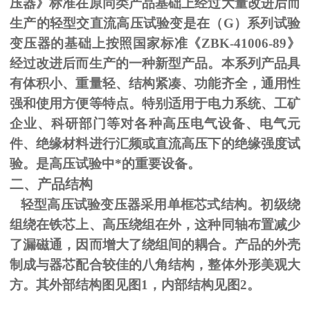
压器》标准在原同类产品基础上经过大量改进后而
生产的轻型交直流高压试验变是在（
G
）系列试验
变压器的基础上按照国家标准《
ZBK-41006-89
》
经过改进后而生产的一种新型产品。本系列产品具
有体积小、重量轻、结构紧凑、功能齐全，通用性
强和使用方便等特点。特别适用于电力系统、工矿
企业、科研部门等对各种高压电气设备、电气元
件、绝缘材料进行汇频或直流高压下的绝缘强度试
验。是高压试验中*的重要设备。
二、产品结构
轻型高压试验变压器采用单框芯式结构。初级绕
组绕在铁芯上、高压绕组在外，这种同轴布置减少
了漏磁通，因而增大了绕组间的耦合。产品的外壳
制成与器芯配合较佳的八角结构，整体外形美观大
方。其外部结构图见图
1
，内部结构见图
2
。