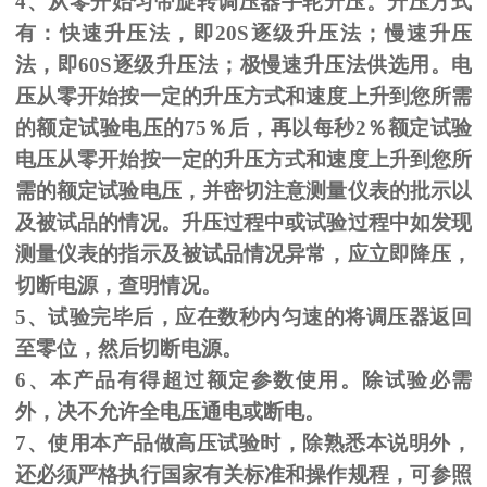
4、从零开始匀带旋转调压器手轮升压。升压方式
有：快速升压法，即
20S
逐级升压法；慢速升压
法，即
60S
逐级升压法；极慢速升压法供选用。电
压从零开始按一定的升压方式和速度上升到您所需
的额定试验电压的
75
％后，再以每秒
2
％额定试验
电压从零开始按一定的升压方式和速度上升到您所
需的额定试验电压，并密切注意测量仪表的批示以
及被试品的情况。升压过程中或试验过程中如发现
测量仪表的指示及被试品情况异常，应立即降压，
切断电源，查明情况。
5、试验完毕后，应在数秒内匀速的将调压器返回
至零位，然后切断电源。
6、本产品有得超过额定参数使用。除试验必需
外，决不允许全电压通电或断电。
7、使用本产品做高压试验时，除熟悉本说明外，
还必须严格执行国家有关标准和操作规程，可参照