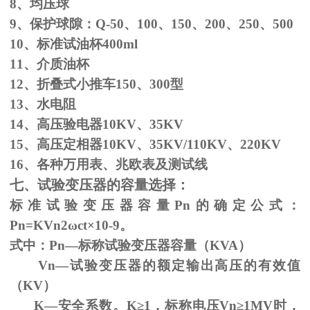
8、均压球
9、保护球隙：
Q-50
、
100
、
150
、
200
、
250
、
500
10、标准试油杯
400ml
11、介质油杯
12、折叠式小推车
150
、
300
型
13、水电阻
14、高压验电器
10KV
、
35KV
15、高压定相器
10KV
、
35KV/110KV
、
220KV
16、各种万用表、兆欧表及测试线
七、试验变压器的容量选择：
标准试验变压器容量
Pn
的确定公式：
Pn=KVn
2
ω
ct×
10
-9
。
式中：
Pn
—标称试验变压器容量（
KVA
）
Vn—试验变压器的额定输出高压的有效值
（
KV
）
K—安全系数。
K
≥1，标称电压Vn≥1MV时，