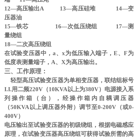
12—高压输出
A 13
—高压硅堆
14
—变
压器油
15—铁芯
16
—次低压绕组
17
—测
量绕组
18—二次高压绕组
在试验变压器中，
a
、
x
为低压输入端子，
E
、
F
为
低度表测量端子，
A
、
X
为高压输出。
三、工作原理：
轻型高压试验变压器为单相变压器，联结组标号
I.I.
用二频
220V
（
10KVA
以上为
380V
）电源接入系
列操作箱（台），经操作箱内自耦调压器
（
50KVA
以上调压器外附）调节至
0-200V
（或
0-
400V
）
电压输出至试验变压器的初级绕组，根据电磁感应
原理，在试验变压器高压绕组可获得试验所需的高