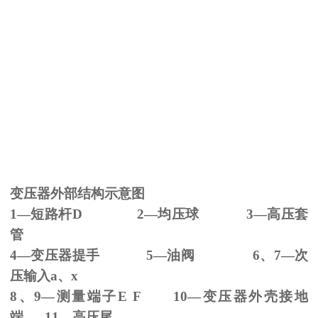
变压器外部结构示意图
1—短路杆
D 2
—均压球
3
—高压套
管
4—变压器提手
5
—油阀
6
、
7
—次
压输入
a
、
x
8、
9
—测量端子
E F 10
—变压器外壳接地
端
11
—高压尾