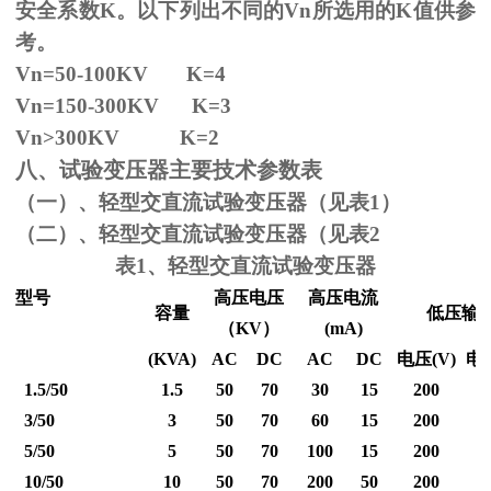
安全系数
K
。以下列出不同的
Vn
所选用的
K
值供参
考。
Vn=50-100KV K=4
Vn=150-300KV K=3
Vn
>300KV K=2
八、试验变压器主要技术参数表
（一）、轻型交直流试验变压器（见表1）
（二）、轻型交直流试验变压器（见表2
表1、轻型交直流试验变压器
型号
高压电压
高压电流
容量
低压输
（
KV
）
(mA)
(KVA)
AC
DC
AC
DC
电压
(V)
电
1.5/50
1.5
50
70
30
15
200
3/50
3
50
70
60
15
200
5/50
5
50
70
100
15
200
10/50
10
50
70
200
50
200