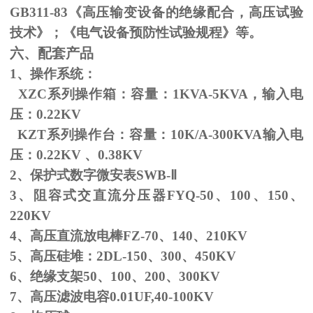
GB311-83
《高压输变设备的绝缘配合，高压试验
技术》；《电气设备预防性试验规程》等。
六、配套产品
1、操作系统：
XZC系列操作箱：容量：
1KVA-5KVA
，输入电
压：
0.22KV
KZT系列操作台：容量：
10K/A-300KVA
输入电
压：
0.22KV
、
0.38KV
2、保护式数字微安表
SWB-
Ⅱ
3、阻容式交直流分压器
FYQ-50
、
100
、
150
、
220KV
4、高压直流放电棒
FZ-70
、
140
、
210KV
5、高压硅堆：
2DL-150
、
300
、
450KV
6、绝缘支架
50
、
100
、
200
、
300KV
7、高压滤波电容
0.01UF,40-100KV