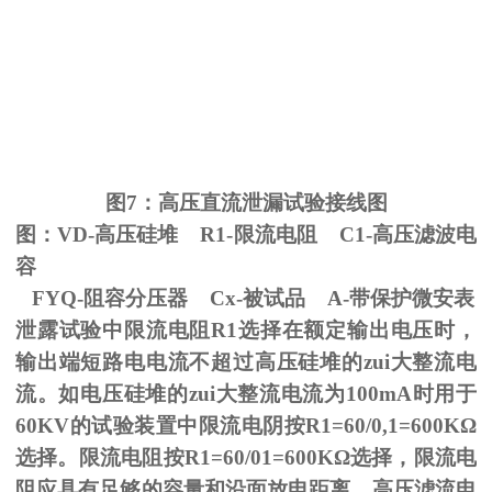
图
7
：高压直流泄漏试验接线图
图：
VD-
高压硅堆
R1-
限流电阻
C1-
高压滤波电
容
FYQ-阻容分压器
Cx-
被试品
A-
带保护微安表
泄露试验中限流电阻
R1
选择在额定输出电压时，
输出端短路电电流不超过高压硅堆的zui大整流电
流。如电压硅堆的zui大整流电流为
100mA
时用于
60KV
的试验装置中限流电阴按
R1=60/0,1=600K
Ω
选择。限流电阻按
R1=60/01=600K
Ω选择，限流电
阻应具有足够的容量和沿面放电距离。高压滤流电