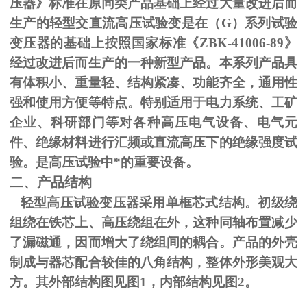
压器》标准在原同类产品基础上经过大量改进后而
生产的轻型交直流高压试验变是在（
G
）系列试验
变压器的基础上按照国家标准《
ZBK-41006-89
》
经过改进后而生产的一种新型产品。本系列产品具
有体积小、重量轻、结构紧凑、功能齐全，通用性
强和使用方便等特点。特别适用于电力系统、工矿
企业、科研部门等对各种高压电气设备、电气元
件、绝缘材料进行汇频或直流高压下的绝缘强度试
验。是高压试验中*的重要设备。
二、产品结构
轻型高压试验变压器采用单框芯式结构。初级绕
组绕在铁芯上、高压绕组在外，这种同轴布置减少
了漏磁通，因而增大了绕组间的耦合。产品的外壳
制成与器芯配合较佳的八角结构，整体外形美观大
方。其外部结构图见图
1
，内部结构见图
2
。