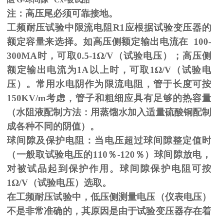
注：高压尾必须可靠接地。
工频耐压试验中限流电阻
R1
应根据试验变压器的
额定容量来选择。如高压侧额定输出电流在
100-
300MA
时，可取
0.5-1
Ω
/V（试验电压）；高压侧
额定输出电流为
1A
以上时，可取
1
Ω
/V（试验电
压）。常用水电阴作为限流电阻，管于长度可按
150KV/m
考虑，管子和粗细应具有足够的热容量
（水阻液配制方法：用蒸馏水加入适量硫酸铜配制
成各种不同的阴值）。
球间隙及保护电阻：当电压超过球间隙整定值时
（一般取试验电压的
110
％
-120
％）球间隙放电，
对被试品起到保护作用。球间隙保护电阻可按
1
Ω
/V（试验电压）选取。
在工频耐压试验中，低压侧测量电压（仪表电压）
不是非常准确的，其原因是由于试验变压器存在着