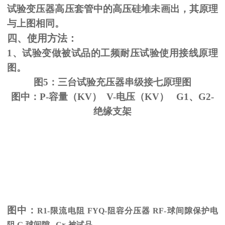
试验变压器高压套管中的高压硅堆未画出，其原理
与上图相同。
四、使用方法：
1、试验变做被试品的工频耐压试验使用接线原理
图。
图5：三台试验充压器串级接七原理图
图中：P-容量（KV） V-电压（KV） G1、G2-
绝缘支架
图中：
R1-限流电阻
FYQ-
阻容分压器
RF-
球间隙保护电
阻
G-
球间隙
Cx-
被试品