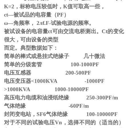
K=2，标称电压较低时，K值可取高一些，
ct—被试品的电容量（PF）
ω—角频率，
2
л
f.F-
试验电源的频率。
被试设备的电容量ct可由交流电桥测出。Ct的变化
很大，可由设备的类型
而定。典型数据如下：
简单的棒式或悬挂式绝缘子 几十微法
简单的分级套管 100-1000PF
电压互感器 200-500PF
电压变压器<1000KVA -1000PF
>1000KVA 1000-10000PF
高压电力电缆和油浸纸绝缘 250-300PF/m
气体绝缘 -60PF/m
封闭变电站，SF6气体绝缘 100-10000PF
对于不同的试验电压
Vn
，选择不同的（适当的）