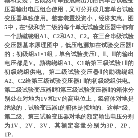
输和安装，它既然可串接成高出几倍的单台试验变
压器输出电压组合使用，又可分开成几套单台试验
变压器单独使用。整套装置投资小，经济实惠。图
5
中，在*级和第二级的每个单无试验变压器中都有
一个励磁绕组
A1
、
C2
和
A2
、
C2
。在三台串级试验
变压器基本原理图中，低压电源加在试验变压器
I
的；初级组
a1
×
1
组，单台试验变压
I
、
Ⅱ
、
Ⅲ
的输出
电压都是
V
。励磁绕组
A1
、
C1
给第三级试验
I
Ⅱ的
初级绕组供电。第二级试验变压器Ⅱ的励磁绕组
A2、C2给第三级试验变压器I Ⅱ的初级绕组供电。
第二级试验变压器Ⅱ和第三级试验变压器Ⅱ的箱体分
别处在对地为1V和2V的高电位上，氢箱体对地是
绝缘的，试验变压器I的箱体是接地的。这样*级、
第二级、第三试验变压器对地的额定输出电压分别
为1V、2V、3V、其额定容量分别为3P、2P、
1P。