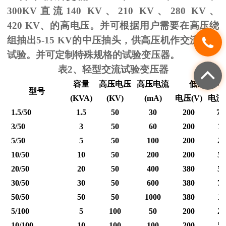
300KV
直流
140 KV
、
210 KV
、
280 KV
、
420 KV
、的高电压。并可根据用户需要在高压绕
组抽出
5-15 KV
的中压抽头，供高压机作交流耐压
试验。并可定制特殊规格的试验变压器。
表
2
、轻型交流试验变压器
容量
高压电压
高压电流
低压输入
型号
(KVA)
(KV)
(mA)
电压
(V)
电流
1.5/50
1.5
50
30
200
7.
3/50
3
50
60
200
15
5/50
5
50
100
200
25
10/50
10
50
200
200
50
20/50
20
50
400
380
53
30/50
30
50
600
380
79
50/50
50
50
1000
380
12
5/100
5
100
50
200
25
10/100
10
100
100
200
50