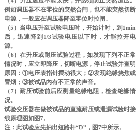
（
4
）升压速度不能太快，并必须防止突然加压。
例如调压器不在零位的突然合闸，也不能突然切断
电源，一般应在调压器降至零位时拉闸。
（
5
）当电压升至试验电压时，开始计时，到
1min
后，迅速降到
1/3
试验电压以下时，才能拉开电
源。
（
6
）在升压或耐压试验过程，如发现下列不正常
情况时，应立即降压，切断电源，停止试验并查明
原因：
①
电压表指针摆动很大；
②
发现绝缘烧焦或
冒烟；
③
被试品内有不正常的声音。
（
7
）耐压试验前后应测量绝缘电阻，检查绝缘情
况。
试验变压器在做被试品的直流耐压或泄漏试验时接
线原理图如图
7
。
注：此试验应先抽出短路杆“
D
”，图
7
中所示。