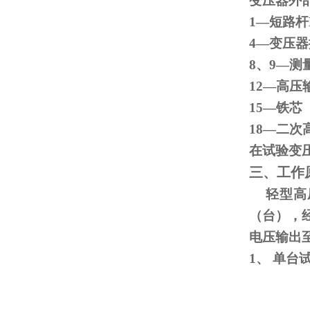
变压器外
1—短路杆
4—变
8、
9
—测
12—高压
15
18—二次
在试验变
三、工作
轻型高压
（台），
电压输出
1、
单台