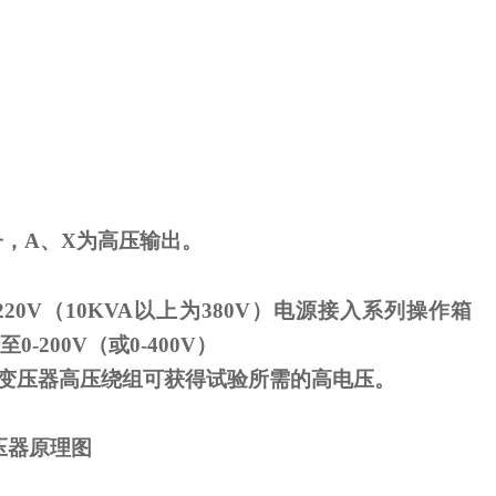
子，
A
、
X
为高压输出。
220V
（
10KVA
以上为
380V
）电源接入系列操作箱
至
0-200V
（或
0-400V
）
变压器高压绕组可获得试验所需的高电压。
压器原理图