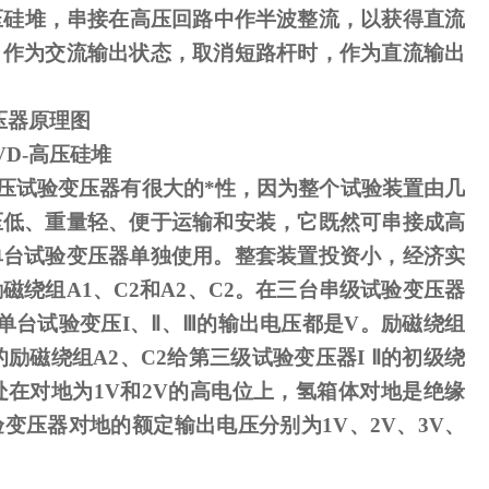
压硅堆，串接在高压回路中作半波整流，以获得直流
，作为交流输出状态，取消短路杆时，作为直流输出
压器原理图
VD-
高压硅堆
压试验变压器有很大的*性，因为整个试验装置由几
压低、重量轻、便于运输和安装，它既然可串接成高
单台试验变压器单独使用。整套装置投资小，经济实
励磁绕组
A1
、
C2
和
A2
、
C2
。在三台串级试验变压器
单台试验变压
I
、
Ⅱ
、
Ⅲ
的输出电压都是
V
。励磁绕组
励磁绕组A2、C2给第三级试验变压器I Ⅱ的初级绕
处在对地为1V和2V的高电位上，氢箱体对地是绝缘
变压器对地的额定输出电压分别为1V、2V、3V、