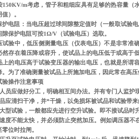
按
150KV/m
考虑，管子和粗细应具有足够的热容量（
阴值）。
保护电阻：当电压超过球间隙整定值时（一般取试验电
间隙保护电阻可按
1
Ω
/V（试验电压）选取。
压试验中，低压侧测量电压（仪表电压）不是非常准
必然存在着压降或容升，使试品上的电压低于或高于
品上的电压高于试验变压器的输出电压，也就是所谓
降。为了准确测量被试品上所施加电压，因此常在高压
试验操作注意事项
人员应做好分工，明确相互间办法。并有专门人监护
品应清扫干净，并*干燥，以免损坏被试品和试验带来
大型试验，一般都应先进行空升试验。即不接试品时
速度不能太快，并必须防止突然加压。例如调压器不
至零位时拉闸。