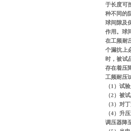
于长度可
种不同的
球间隙及
作用。球
在工频耐
个漏抗上
时，被试
存在着压
工频耐压
（
1
）试验
（
2
）被试
（
3
）对丁
（
4
）升压
调压器降