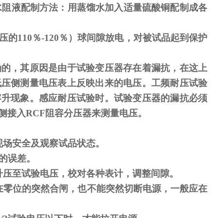
水阻液配制方法：用蒸馏水加入适量硫酸铜配制成各
压的
110
％
-120
％）球间隙放电，对被试品起到保护
确的，其原因是由于试验变压器存在着漏抗，在这上
低压侧测量电压表上反映出来的电压。工频耐压试验
容升现象。感应耐压试验时。试验变压器的漏抗必须
侧接入
RCF
阻容分压器来测量电压。
现场安全及观察试品状态。
的误差。
升压至试验电压，校对各种表计，调整间隙。
在零位的突然合闸，也不能突然切断电源，一般应在