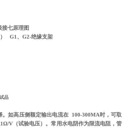
级接七原理图
） G1、G2-绝缘支架
试品
择。如高压侧额定输出电流在
100-300MA
时，可取
取
1
Ω
/V（试验电压）。常用水电阴作为限流电阻，管