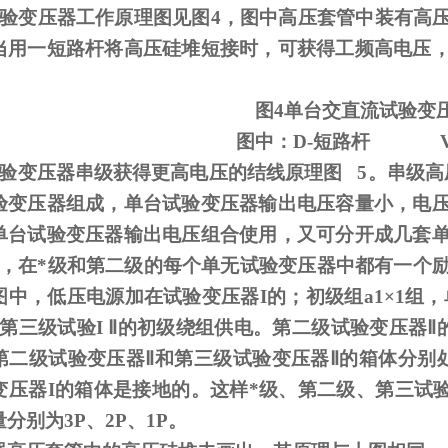
试验变压器工作原理图见图
4
，图中高压套管中装有高
当用一短路杆将高压硅堆短接时，可获得工频高电压
图
4
单台交直流试验变
图中：
D-
短路杆
试验变压器串级获得更高电压的结线原理图
5
。串级高
验变压器组成，单台试验变压器输出电压容量小，电
单台试验变压器输出电压组合使用，又可分开成几套
，在*级和第二级的每个单无试验变压器中都有一个
图中，低压电源加在试验变压器
I
的；初级组
a1
×
1
组，
第三级试验
I
Ⅱ的初级绕组供电。第二级试验变压器Ⅱ的
第二级试验变压器Ⅱ和第三级试验变压器Ⅱ的箱体分别
变压器I的箱体是接地的。这样*级、第二级、第三试验
分别为3P、2P、1P。