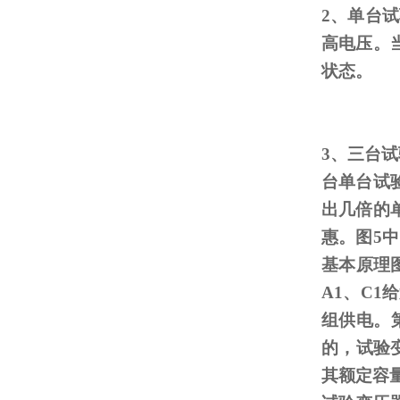
2、单台
高电压。
状态。
3、三台
台单台试
出几倍的
惠。图
5
中
基本原理
A1
、
C1
给
组供电。
的，试验
其额定容量