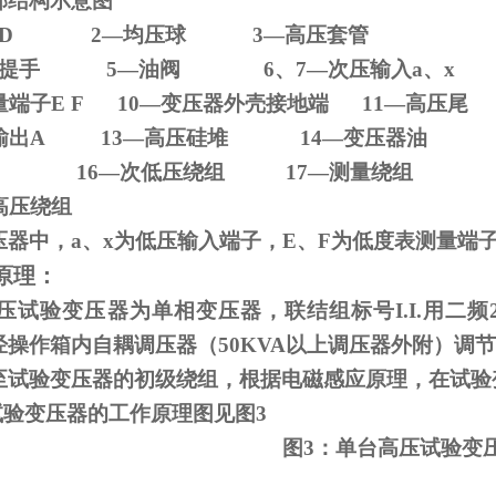
部结构示意图
D 2
—均压球
3
—高压套管
压器提手
5
—油阀
6
、
7
—次压输入
a
、
x
量端子
E F 10
—变压器外壳接地端
11
—高压尾
输出
A 13
—高压硅堆
14
—变压器油
—铁芯
16
—次低压绕组
17
—测量绕组
高压绕组
压器中，
a
、
x
为低压输入端子，
E
、
F
为低度表测量端
原理：
试验变压器为单相变压器，联结组标号
I.I.
用二频
经操作箱内自耦调压器（
50KVA
以上调压器外附）调节
至试验变压器的初级绕组，根据电磁感应原理，在试验
试验变压器的工作原理图见图
3
图
3
：单台高压试验变