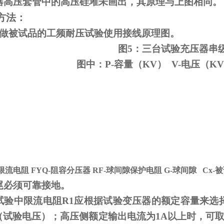
器高压套管中的高压硅堆未画出，其原理与上图相同。
方法：
变做被试品的工频耐压试验使用接线原理图。
图5：三台试验充压器串
图中：P-容量（KV） V-电压（KV
-限流电阻
FYQ-
阻容分压器
RF-
球间隙保护电阻
G-
球间隙
Cx-
被
尾必须可靠接地。
试验中限流电阻
R1
应根据试验变压器的额定容量来选
V（试验电压）；高压侧额定输出电流为
1A
以上时，可