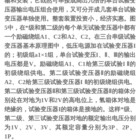
输和安装，它既然可串接成高出几倍的单台试验变
压器输出电压组合使用，又可分开成几套单台试验
变压器单独使用。整套装置投资小，经济实惠。图
5
中，在*级和第二级的每个单无试验变压器中都有
一个励磁绕组
A1
、
C2
和
A2
、
C2
。在三台串级试验
变压器基本原理图中，低压电源加在试验变压器
I
的；初级组
a1
×
1
组，单台试验变压
I
、
Ⅱ
、
Ⅲ
的输出
电压都是
V
。励磁绕组
A1
、
C1
给第三级试验
I
Ⅱ的
初级绕组供电。第二级试验变压器Ⅱ的励磁绕组
A2、C2给第三级试验变压器I Ⅱ的初级绕组供电。
第二级试验变压器Ⅱ和第三级试验变压器Ⅱ的箱体分
别处在对地为1V和2V的高电位上，氢箱体对地是
绝缘的，试验变压器I的箱体是接地的。这样*级、
第二级、第三试验变压器对地的额定输出电压分别
为1V、2V、3V、其额定容量分别为3P、2P、
1P。