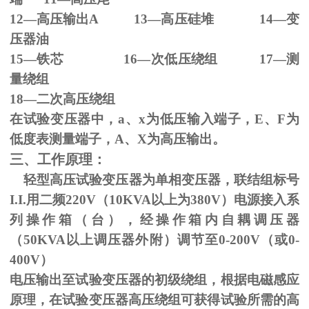
12—高压输出
A 13
—高压硅堆
14
—变
压器油
15—铁芯
16
—次低压绕组
17
—测
量绕组
18—二次高压绕组
在试验变压器中，
a
、
x
为低压输入端子，
E
、
F
为
低度表测量端子，
A
、
X
为高压输出。
三、工作原理：
轻型高压试验变压器为单相变压器，联结组标号
I.I.
用二频
220V
（
10KVA
以上为
380V
）电源接入系
列操作箱（台），经操作箱内自耦调压器
（
50KVA
以上调压器外附）调节至
0-200V
（或
0-
400V
）
电压输出至试验变压器的初级绕组，根据电磁感应
原理，在试验变压器高压绕组可获得试验所需的高