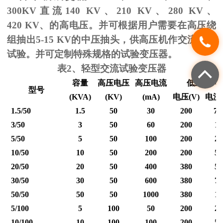
300KV
直流
140 KV
、
210 KV
、
280 KV
、
420 KV
、的高电压。并可根据用户需要在高压绕
组抽出
5-15 KV
的中压抽头，供高压机作交流耐压
试验。并可定制特殊规格的试验变压器。
表
2
、轻型交流试验变压器
容量
高压电压
高压电流
低压输入
型号
(KVA)
(KV)
(mA)
电压
(V)
电流
1.5/50
1.5
50
30
200
7.
3/50
3
50
60
200
15
5/50
5
50
100
200
25
10/50
10
50
200
200
50
20/50
20
50
400
380
53
30/50
30
50
600
380
79
50/50
50
50
1000
380
12
5/100
5
100
50
200
25
10/100
10
100
100
200
50