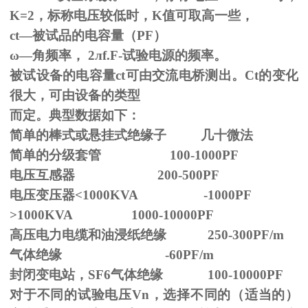
K=2，标称电压较低时，K值可取高一些，
ct—被试品的电容量（PF）
ω—角频率，
2
л
f.F-
试验电源的频率。
被试设备的电容量ct可由交流电桥测出。Ct的变化
很大，可由设备的类型
而定。典型数据如下：
简单的棒式或悬挂式绝缘子 几十微法
简单的分级套管 100-1000PF
电压互感器 200-500PF
电压变压器<1000KVA -1000PF
>1000KVA 1000-10000PF
高压电力电缆和油浸纸绝缘 250-300PF/m
气体绝缘 -60PF/m
封闭变电站，SF6气体绝缘 100-10000PF
对于不同的试验电压
Vn
，选择不同的（适当的）