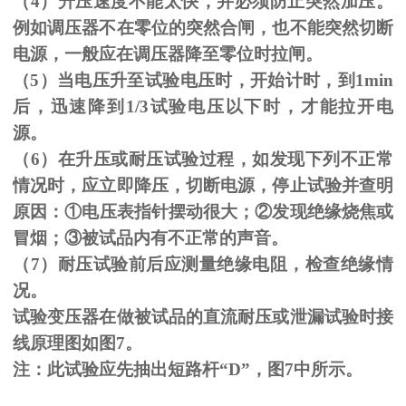
（
4
）升压速度不能太快，并必须防止突然加压。
例如调压器不在零位的突然合闸，也不能突然切断
电源，一般应在调压器降至零位时拉闸。
（
5
）当电压升至试验电压时，开始计时，到
1min
后，迅速降到
1/3
试验电压以下时，才能拉开电
源。
（
6
）在升压或耐压试验过程，如发现下列不正常
情况时，应立即降压，切断电源，停止试验并查明
原因：
①
电压表指针摆动很大；
②
发现绝缘烧焦或
冒烟；
③
被试品内有不正常的声音。
（
7
）耐压试验前后应测量绝缘电阻，检查绝缘情
况。
试验变压器在做被试品的直流耐压或泄漏试验时接
线原理图如图
7
。
注：此试验应先抽出短路杆“
D
”，图
7
中所示。