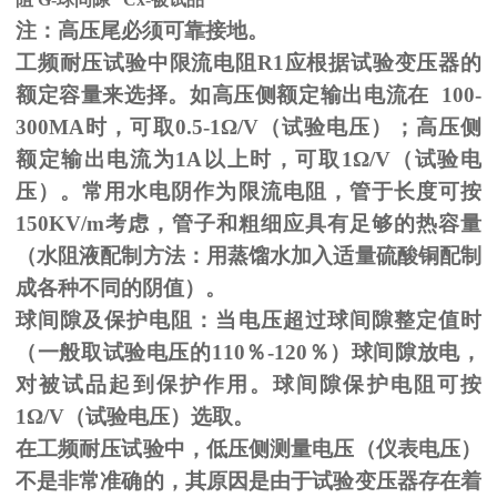
注：高压尾必须可靠接地。
工频耐压试验中限流电阻
R1
应根据试验变压器的
额定容量来选择。如高压侧额定输出电流在
100-
300MA
时，可取
0.5-1
Ω
/V（试验电压）；高压侧
额定输出电流为
1A
以上时，可取
1
Ω
/V（试验电
压）。常用水电阴作为限流电阻，管于长度可按
150KV/m
考虑，管子和粗细应具有足够的热容量
（水阻液配制方法：用蒸馏水加入适量硫酸铜配制
成各种不同的阴值）。
球间隙及保护电阻：当电压超过球间隙整定值时
（一般取试验电压的
110
％
-120
％）球间隙放电，
对被试品起到保护作用。球间隙保护电阻可按
1
Ω
/V（试验电压）选取。
在工频耐压试验中，低压侧测量电压（仪表电压）
不是非常准确的，其原因是由于试验变压器存在着