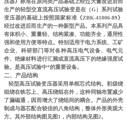
压器》标准在原同类产品基础上经过大量改进后而
生产的轻型交直流高压试验变是在（
G
）系列试验
变压器的基础上按照国家标准《
ZBK-41006-89
》
经过改进后而生产的一种新型产品。本系列产品具
有体积小、重量轻、结构紧凑、功能齐全，通用性
强和使用方便等特点。特别适用于电力系统、工矿
企业、科研部门等对各种高压电气设备、电气元
件、绝缘材料进行汇频或直流高压下的绝缘强度试
验。是高压试验中*的重要设备。
二、产品结构
轻型高压试验变压器采用单框芯式结构。初级绕
组绕在铁芯上、高压绕组在外，这种同轴布置减少
了漏磁通，因而增大了绕组间的耦合。产品的外壳
制成与器芯配合较佳的八角结构，整体外形美观大
方。其外部结构图见图
1
，内部结构见图
2
。