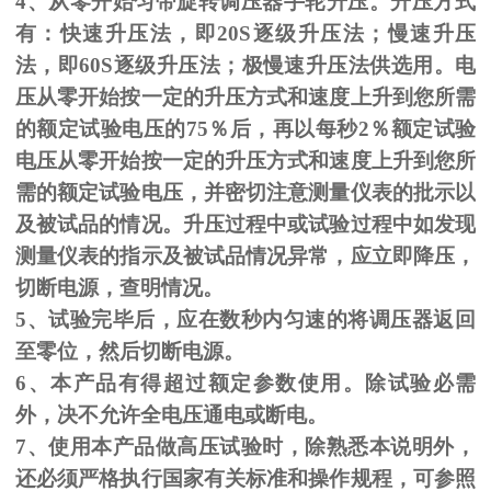
4、从零开始匀带旋转调压器手轮升压。升压方式
有：快速升压法，即
20S
逐级升压法；慢速升压
法，即
60S
逐级升压法；极慢速升压法供选用。电
压从零开始按一定的升压方式和速度上升到您所需
的额定试验电压的
75
％后，再以每秒
2
％额定试验
电压从零开始按一定的升压方式和速度上升到您所
需的额定试验电压，并密切注意测量仪表的批示以
及被试品的情况。升压过程中或试验过程中如发现
测量仪表的指示及被试品情况异常，应立即降压，
切断电源，查明情况。
5、试验完毕后，应在数秒内匀速的将调压器返回
至零位，然后切断电源。
6、本产品有得超过额定参数使用。除试验必需
外，决不允许全电压通电或断电。
7、使用本产品做高压试验时，除熟悉本说明外，
还必须严格执行国家有关标准和操作规程，可参照