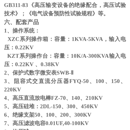
GB311-83
《高压输变设备的绝缘配合，高压试验
技术》；《电气设备预防性试验规程》等。
六、配套产品
1、操作系统：
XZC系列操作箱：容量：
1KVA-5KVA
，输入电
压：
0.22KV
KZT系列操作台：容量：
10K/A-300KVA
输入电
压：
0.22KV
、
0.38KV
2、保护式数字微安表
SWB-
Ⅱ
3、阻容式交直流分压器
FYQ-50
、
100
、
150
、
220KV
4、高压直流放电棒
FZ-70
、
140
、
210KV
5、高压硅堆：
2DL-150
、
300
、
450KV
6、绝缘支架
50
、
100
、
200
、
300KV
7、高压滤波电容
0.01UF,40-100KV