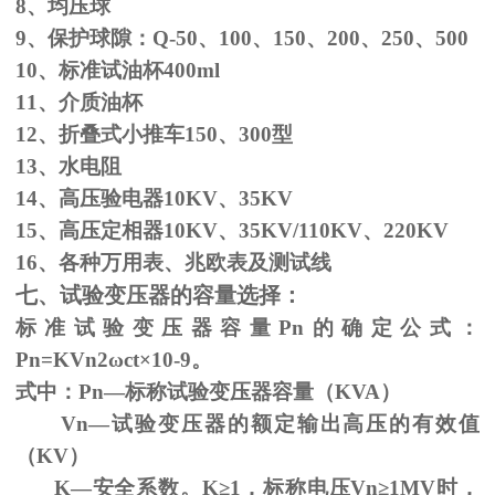
8、均压球
9、保护球隙：
Q-50
、
100
、
150
、
200
、
250
、
500
10、标准试油杯
400ml
11、介质油杯
12、折叠式小推车
150
、
300
型
13、水电阻
14、高压验电器
10KV
、
35KV
15、高压定相器
10KV
、
35KV/110KV
、
220KV
16、各种万用表、兆欧表及测试线
七、试验变压器的容量选择：
标准试验变压器容量
Pn
的确定公式：
Pn=KVn
2
ω
ct×
10
-9
。
式中：
Pn
—标称试验变压器容量（
KVA
）
Vn—试验变压器的额定输出高压的有效值
（
KV
）
K—安全系数。
K
≥1，标称电压Vn≥1MV时，