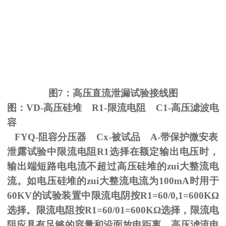
图
7
：高压直流泄漏试验接线图
图：
VD-
高压硅堆
R1-
限流电阻
C1-
高压滤波电
容
FYQ-阻容分压器
Cx-
被试品
A-
带保护微安表
泄露试验中限流电阻
R1
选择在额定输出电压时，
输出端短路电电流不超过高压硅堆的zui大整流电
流。如电压硅堆的zui大整流电流为
100mA
时用于
60KV
的试验装置中限流电阴按
R1=60/0,1=600K
Ω
选择。限流电阻按
R1=60/01=600K
Ω选择，限流电
阻应具有足够的容量和沿面放电距离。高压滤流电