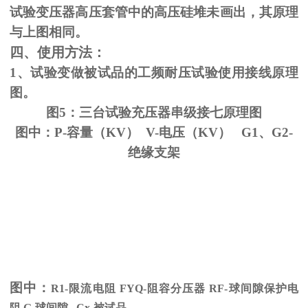
试验变压器高压套管中的高压硅堆未画出，其原理
与上图相同。
四、使用方法：
1、试验变做被试品的工频耐压试验使用接线原理
图。
图5：三台试验充压器串级接七原理图
图中：P-容量（KV） V-电压（KV） G1、G2-
绝缘支架
图中：
R1-限流电阻
FYQ-
阻容分压器
RF-
球间隙保护电
阻
G-
球间隙
Cx-
被试品