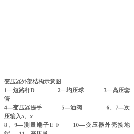
变压器外部结构示意图
1—短路杆
D 2
—均压球
3
—高压套
管
4—变压器提手
5
—油阀
6
、
7
—次
压输入
a
、
x
8、
9
—测量端子
E F 10
—变压器外壳接地
端
11
—高压尾