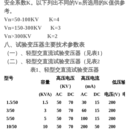
安全系数
K
。以下列出不同的
Vn
所选用的
K
值供参
考。
Vn=50-100KV K=4
Vn=150-300KV K=3
Vn
>300KV K=2
八、试验变压器主要技术参数表
（一）、轻型交直流试验变压器（见表1）
（二）、轻型交直流试验变压器（见表2
表1、轻型交直流试验变压器
型号
高压电压
高压电流
容量
低压输
（
KV
）
(mA)
(KVA)
AC
DC
AC
DC
电压
(V)
电
1.5/50
1.5
50
70
30
15
200
3/50
3
50
70
60
15
200
5/50
5
50
70
100
15
200
10/50
10
50
70
200
50
200