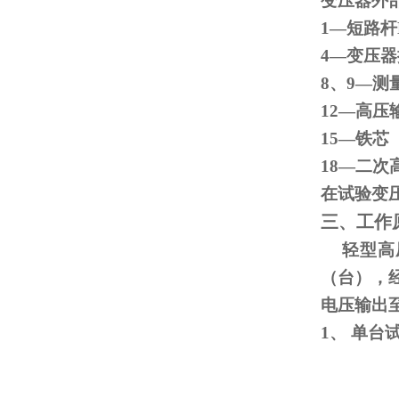
变压器外
1—短路杆
4—变
8、
9
—测
12—高压
15
18—二次
在试验变
三、工作
轻型高压
（台），
电压输出
1、
单台