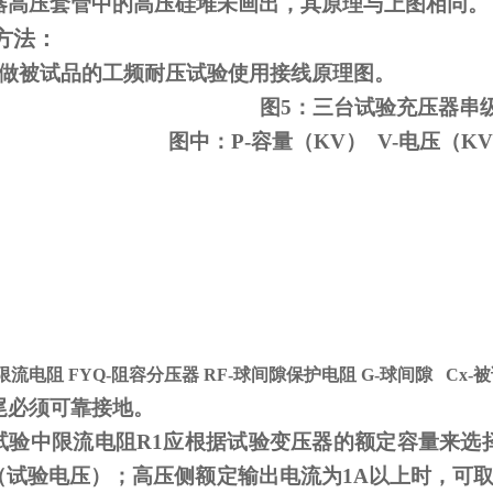
器高压套管中的高压硅堆未画出，其原理与上图相同。
方法：
变做被试品的工频耐压试验使用接线原理图。
图5：三台试验充压器串
图中：P-容量（KV） V-电压（KV
-限流电阻
FYQ-
阻容分压器
RF-
球间隙保护电阻
G-
球间隙
Cx-
被
尾必须可靠接地。
试验中限流电阻
R1
应根据试验变压器的额定容量来选
V（试验电压）；高压侧额定输出电流为
1A
以上时，可