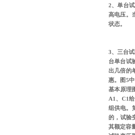
2、单台
高电压。
状态。
3、三台
台单台试
出几倍的
惠。图
5
中
基本原理
A1
、
C1
给
组供电。
的，试验
其额定容量