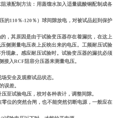
水阻液配制方法：用蒸馏水加入适量硫酸铜配制成各
压的
110
％
-120
％）球间隙放电，对被试品起到保护
确的，其原因是由于试验变压器存在着漏抗，在这上
低压侧测量电压表上反映出来的电压。工频耐压试验
容升现象。感应耐压试验时。试验变压器的漏抗必须
侧接入
RCF
阻容分压器来测量电压。
现场安全及观察试品状态。
的误差。
升压至试验电压，校对各种表计，调整间隙。
在零位的突然合闸，也不能突然切断电源，一般应在