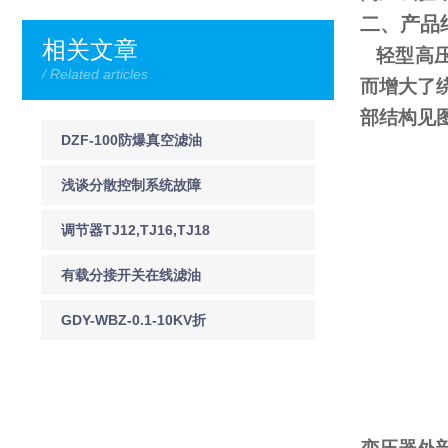
二、产品
相关文章
轻型高压
/ Related articles
而增大了
部结构见
DZF-100防爆真空滤油
机DZF-125防爆真空滤
浅谈分散控制系统故障
油机
预防及应急处理
调节器TJ12,TJ16,TJ18
有载分接开关在线滤油
机 JY-I有载调压分接开
GDY-WBZ-0.1-10KV折
关在线净油装置
叠式验电器