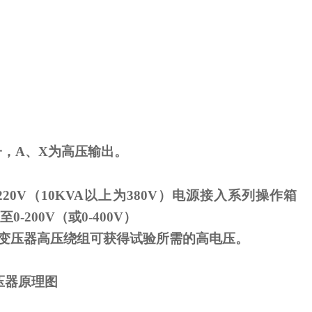
子，
A
、
X
为高压输出。
220V
（
10KVA
以上为
380V
）电源接入系列操作箱
至
0-200V
（或
0-400V
）
变压器高压绕组可获得试验所需的高电压。
压器原理图