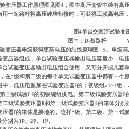
试验变压器工作原理图见图
4
，图中高压套管中装有高
当用一短路杆将高压硅堆短接时，可获得工频高电压
图
4
单台交直流试验变
图中：
D-
短路杆
试验变压器串级获得更高电压的结线原理图
5
。串级高
验变压器组成，单台试验变压器输出电压容量小，电
单台试验变压器输出电压组合使用，又可分开成几套
，在*级和第二级的每个单无试验变压器中都有一个
图中，低压电源加在试验变压器
I
的；初级组
a1
×
1
组，
第三级试验
I
Ⅱ的初级绕组供电。第二级试验变压器Ⅱ的
第二级试验变压器Ⅱ和第三级试验变压器Ⅱ的箱体分别
变压器I的箱体是接地的。这样*级、第二级、第三试验
分别为3P、2P、1P。