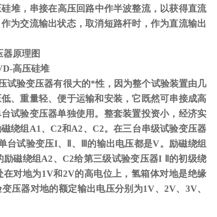
压硅堆，串接在高压回路中作半波整流，以获得直流
，作为交流输出状态，取消短路杆时，作为直流输出
压器原理图
VD-
高压硅堆
压试验变压器有很大的*性，因为整个试验装置由几
压低、重量轻、便于运输和安装，它既然可串接成高
单台试验变压器单独使用。整套装置投资小，经济实
励磁绕组
A1
、
C2
和
A2
、
C2
。在三台串级试验变压器
单台试验变压
I
、
Ⅱ
、
Ⅲ
的输出电压都是
V
。励磁绕组
励磁绕组A2、C2给第三级试验变压器I Ⅱ的初级绕
处在对地为1V和2V的高电位上，氢箱体对地是绝缘
变压器对地的额定输出电压分别为1V、2V、3V、