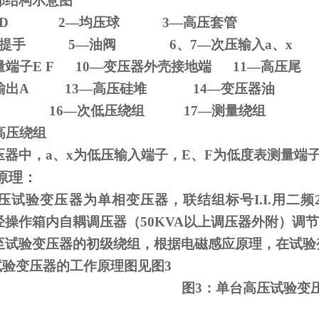
部结构示意图
D 2
—均压球
3
—高压套管
压器提手
5
—油阀
6
、
7
—次压输入
a
、
x
量端子
E F 10
—变压器外壳接地端
11
—高压尾
输出
A 13
—高压硅堆
14
—变压器油
—铁芯
16
—次低压绕组
17
—测量绕组
高压绕组
压器中，
a
、
x
为低压输入端子，
E
、
F
为低度表测量端
原理：
试验变压器为单相变压器，联结组标号
I.I.
用二频
经操作箱内自耦调压器（
50KVA
以上调压器外附）调节
至试验变压器的初级绕组，根据电磁感应原理，在试验
试验变压器的工作原理图见图
3
图
3
：单台高压试验变