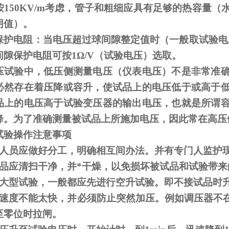
按
150KV/m
考虑，管子和粗细应具有足够的热容量（
阴值）。
保护电阻：当电压超过球间隙整定值时（一般取试验电
间隙保护电阻可按
1
Ω
/V（试验电压）选取。
压试验中，低压侧测量电压（仪表电压）不是非常准
必然存在着压降或容升，使试品上的电压低于或高于
品上的电压高于试验变压器的输出电压，也就是所谓
降。为了准确测量被试品上所施加电压，因此常在高压
试验操作注意事项
人员应做好分工，明确相互间办法。并有专门人监护
品应清扫干净，并*干燥，以免损坏被试品和试验带来
大型试验，一般都应先进行空升试验。即不接试品时
速度不能太快，并必须防止突然加压。例如调压器不
至零位时拉闸。