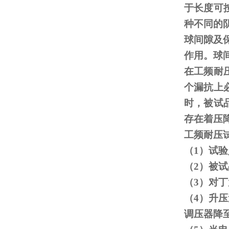
于长度可
种不同的
球间隙及
作用。球
在工频耐
个漏抗上
时，被试
存在着压
工频耐压
（
1
）试验
（
2
）被试
（
3
）对丁
（
4
）升压
调压器降