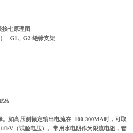
级接七原理图
） G1、G2-绝缘支架
试品
择。如高压侧额定输出电流在
100-300MA
时，可取
取
1
Ω
/V（试验电压）。常用水电阴作为限流电阻，管