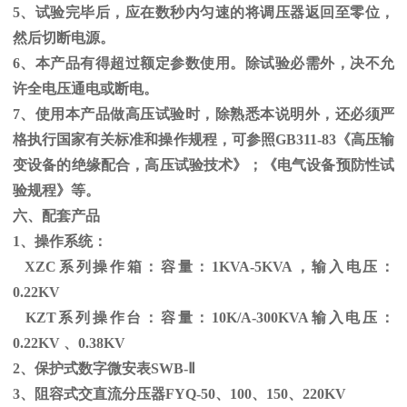
5、试验完毕后，应在数秒内匀速的将调压器返回至零位，
然后切断电源。
6、本产品有得超过额定参数使用。除试验必需外，决不允
许全电压通电或断电。
7、使用本产品做高压试验时，除熟悉本说明外，还必须严
格执行国家有关标准和操作规程，可参照
GB311-83
《高压输
变设备的绝缘配合，高压试验技术》；《电气设备预防性试
验规程》等。
六、配套产品
1、操作系统：
XZC系列操作箱：容量：
1KVA-5KVA
，输入电压：
0.22KV
KZT系列操作台：容量：
10K/A-300KVA
输入电压：
0.22KV
、
0.38KV
2、保护式数字微安表
SWB-
Ⅱ
3、阻容式交直流分压器
FYQ-50
、
100
、
150
、
220KV