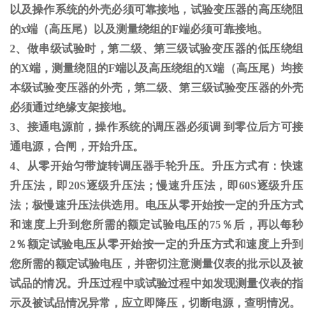
以及操作系统的外壳必须可靠接地，试验变压器的高压绕阻
的
x
端（高压尾）以及测量绕组的
F
端必须可靠接地。
2、做串级试验时，第二级、第三级试验变压器的低压绕组
的
X
端，测量绕阻的
F
端以及高压绕组的
X
端（高压尾）均接
本级试验变压器的外壳，第二级、第三级试验变压器的外壳
必须通过绝缘支架接地。
3、接通电源前，操作系统的调压器必须调 到零位后方可接
通电源，合闸，开始升压。
4、从零开始匀带旋转调压器手轮升压。升压方式有：快速
升压法，即
20S
逐级升压法；慢速升压法，即
60S
逐级升压
法；极慢速升压法供选用。电压从零开始按一定的升压方式
和速度上升到您所需的额定试验电压的
75
％后，再以每秒
2
％额定试验电压从零开始按一定的升压方式和速度上升到
您所需的额定试验电压，并密切注意测量仪表的批示以及被
试品的情况。升压过程中或试验过程中如发现测量仪表的指
示及被试品情况异常，应立即降压，切断电源，查明情况。