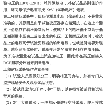
验电压的
110
％
-120
％）球间隙放电，对被试品起到保护作
用。球间隙保护电阻可按
1
Ω
/V（试验电压）选取。
在工频耐压试验中，低压侧测量电压（仪表电压）不是非常
准确的，其原因是由于试验变压器存在着漏抗，在这上个漏
抗上必然存在着压降或容升，使试品上的电压低于或高于低
压侧测量电压表上反映出来的电压。工频耐压试验时，被试
品上的电压高于试验变压器的输出电压，也就是所谓容升现
象。感应耐压试验时。试验变压器的漏抗必须存在着压降。
为了准确测量被试品上所施加电压，因此常在高压侧接入
RCF
阻容分压器来测量电压。
工频耐压试验操作注意事项
（
1
）试验人员应做好分工，明确相互间办法。并有专门人
监护现场安全及观察试品状态。
（
2
）被试品应清扫干净，并*干燥，以免损坏被试品和试验
带来的误差。
（
3
）对丁大型试验，一般都应先进行空升试验。即不接试