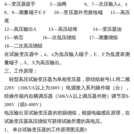
4—变压器提手
5
—油阀
6
、
7
—次压输入
a
、
x
8、
9
—测量端子
E F 10
—变压器外壳接地端
11
—高压
尾
12—高压输出
A 13
—高压硅堆
14
—变压器油
15—铁芯
16
—次低压绕组
17
—测量绕组
18—二次高压绕组
在试验变压器中，
a
、
x
为低压输入端子，
E
、
F
为低度表测
量端子，
A
、
X
为高压输出。
三、工作原理：
轻型高压试验变压器为单相变压器，联结组标号
I.I.
用二频
220V
（
10KVA
以上为
380V
）电源接入系列操作箱（台），
经操作箱内自耦调压器（
50KVA
以上调压器外附）调节至
0-
200V
（或
0-400V
）
电压输出至试验变压器的初级绕组，根据电磁感应原理，在
试验变压器高压绕组可获得试验所需的高电压。
1、
单台试验变压器的工作原理图见图
3