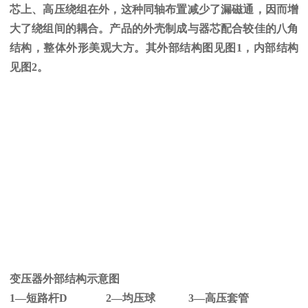
芯上、高压绕组在外，这种同轴布置减少了漏磁通，因而增
大了绕组间的耦合。产品的外壳制成与器芯配合较佳的八角
结构，整体外形美观大方。其外部结构图见图
1
，内部结构
见图
2
。
变压器外部结构示意图
1—短路杆
D 2
—均压球
3
—高压套管