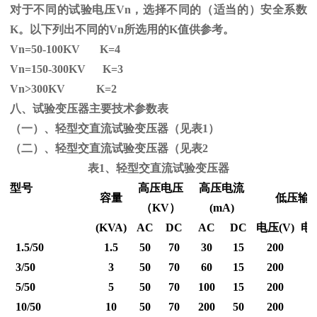
对于不同的试验电压
Vn
，选择不同的（适当的）安全系数
K
。以下列出不同的
Vn
所选用的
K
值供参考。
Vn=50-100KV K=4
Vn=150-300KV K=3
Vn
>300KV K=2
八、试验变压器主要技术参数表
（一）、轻型交直流试验变压器（见表1）
（二）、轻型交直流试验变压器（见表2
表1、轻型交直流试验变压器
型号
高压电压
高压电流
容量
低压输
（
KV
）
(mA)
(KVA)
AC
DC
AC
DC
电压
(V)
电
1.5/50
1.5
50
70
30
15
200
3/50
3
50
70
60
15
200
5/50
5
50
70
100
15
200
10/50
10
50
70
200
50
200