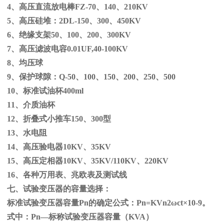
4、高压直流放电棒
FZ-70
、
140
、
210KV
5、高压硅堆：
2DL-150
、
300
、
450KV
6、绝缘支架
50
、
100
、
200
、
300KV
7、高压滤波电容
0.01UF,40-100KV
8、均压球
9、保护球隙：
Q-50
、
100
、
150
、
200
、
250
、
500
10、标准试油杯
400ml
11、介质油杯
12、折叠式小推车
150
、
300
型
13、水电阻
14、高压验电器
10KV
、
35KV
15、高压定相器
10KV
、
35KV/110KV
、
220KV
16、各种万用表、兆欧表及测试线
七、试验变压器的容量选择：
标准试验变压器容量
Pn
的确定公式：
Pn=KVn
2
ω
ct×
10
-9
。
式中：
Pn
—标称试验变压器容量（
KVA
）