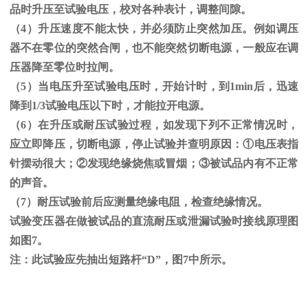
品时升压至试验电压，校对各种表计，调整间隙。
（
4
）升压速度不能太快，并必须防止突然加压。例如调压
器不在零位的突然合闸，也不能突然切断电源，一般应在调
压器降至零位时拉闸。
（
5
）当电压升至试验电压时，开始计时，到
1min
后，迅速
降到
1/3
试验电压以下时，才能拉开电源。
（
6
）在升压或耐压试验过程，如发现下列不正常情况时，
应立即降压，切断电源，停止试验并查明原因：
①
电压表指
针摆动很大；
②
发现绝缘烧焦或冒烟；
③
被试品内有不正常
的声音。
（
7
）耐压试验前后应测量绝缘电阻，检查绝缘情况。
试验变压器在做被试品的直流耐压或泄漏试验时接线原理图
如图
7
。
注：此试验应先抽出短路杆“
D
”，图
7
中所示。