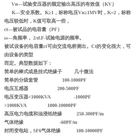
Vn—试验变压器的额定输出高压的有效值（
KV
）
K—安全系数。
K
≥1，标称电压Vn≥1MV时，K=2，标称
电压较低时，K值可取高一些，
ct—被试品的电容量（PF）
ω—角频率，
2
л
f.F-
试验电源的频率。
被试设备的电容量ct可由交流电桥测出。Ct的变化很大，可
由设备的类型
而定。典型数据如下：
简单的棒式或悬挂式绝缘子 几十微法
简单的分级套管 100-1000PF
电压互感器 200-500PF
电压变压器<1000KVA -1000PF
>1000KVA 1000-10000PF
高压电力电缆和油浸纸绝缘 250-300PF/m
气体绝缘 -60PF/m
封闭变电站，SF6气体绝缘 100-10000PF