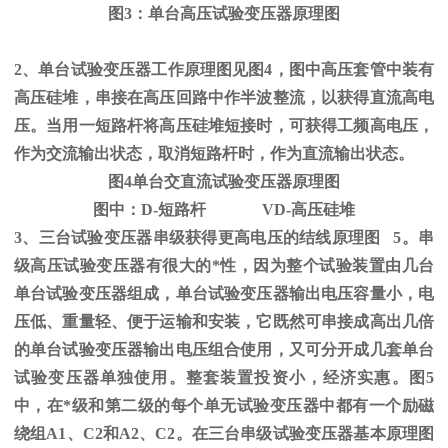
图
3
：单台高压试验变压器原理图
2、单台试验变压器工作原理图见图
4
，图中高压套管中装有
高压硅堆，串接在高压回路中作半波整流，以获得直流高电
压。当用一短路杆将高压硅堆短接时，可获得工频高电压，
作为交流输出状态，取消短路杆时，作为直流输出状态。
图
4
单台交直流试验变压器原理图
图中：
D-
短路杆
VD-
高压硅堆
3、三台试验变压器串级获得更高电压的结线原理图
5
。串
级高压试验变压器有很大的*性，因为整个试验装置由几台
单台试验变压器组成，单台试验变压器输出电压容量小，电
压低、重量轻、便于运输和安装，它既然可串接成高出几倍
的单台试验变压器输出电压组合使用，又可分开成几套单台
试验变压器单独使用。整套装置投资小，经济实惠。图
5
中，在*级和第二级的每个单无试验变压器中都有一个励磁
绕组
A1
、
C2
和
A2
、
C2
。在三台串级试验变压器基本原理图