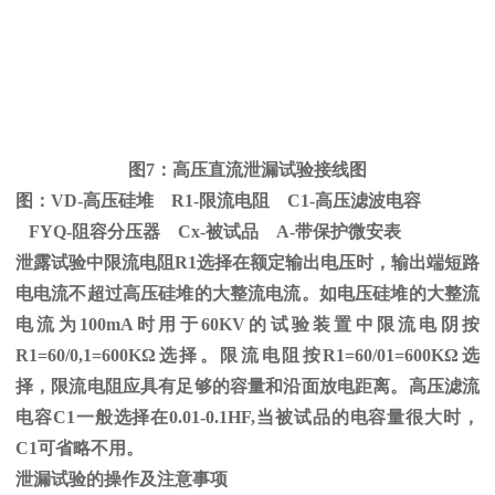
图
7
：高压直流泄漏试验接线图
图：
VD-
高压硅堆
R1-
限流电阻
C1-
高压滤波电容
FYQ-阻容分压器
Cx-
被试品
A-
带保护微安表
泄露试验中限流电阻
R1
选择在额定输出电压时，输出端短路
电电流不超过高压硅堆的大整流电流。如电压硅堆的大整流
电流为
100mA
时用于
60KV
的试验装置中限流电阴按
R1=60/0,1=600K
Ω
选择。限流电阻按
R1=60/01=600K
Ω选
择，限流电阻应具有足够的容量和沿面放电距离。高压滤流
电容C1一般选择在0.01-0.1HF,当被试品的电容量很大时，
C1可省略不用。
泄漏试验的操作及注意事项