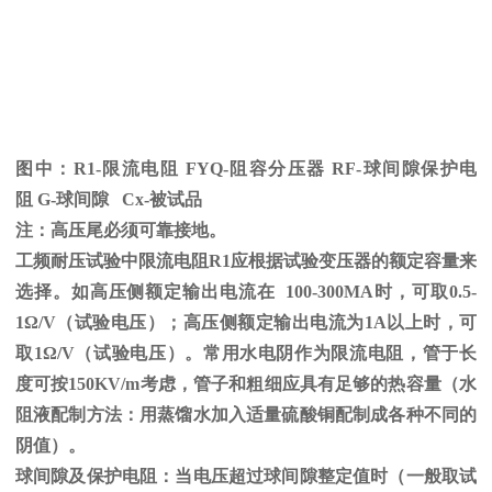
图中：
R1-限流电阻
FYQ-
阻容分压器
RF-
球间隙保护电
阻
G-
球间隙
Cx-
被试品
注：高压尾必须可靠接地。
工频耐压试验中限流电阻
R1
应根据试验变压器的额定容量来
选择。如高压侧额定输出电流在
100-300MA
时，可取
0.5-
1
Ω
/V（试验电压）；高压侧额定输出电流为
1A
以上时，可
取
1
Ω
/V（试验电压）。常用水电阴作为限流电阻，管于长
度可按
150KV/m
考虑，管子和粗细应具有足够的热容量（水
阻液配制方法：用蒸馏水加入适量硫酸铜配制成各种不同的
阴值）。
球间隙及保护电阻：当电压超过球间隙整定值时（一般取试