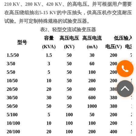
210 KV
、
280 KV
、
420 KV
、的高电压。并可根据用户需要
在高压绕组抽出
5-15 KV
的中压抽头，供高压机作交流耐压
试验。并可定制特殊规格的试验变压器。
表
2
、轻型交流试验变压器
容量
高压电压
高压电流
低压输入
型号
(KVA)
(KV)
(mA)
电压
(V)
电流
1.5/50
1.5
50
30
200
7.
3/50
3
50
60
200
15
5/50
5
50
100
200
25
10/50
10
50
200
200
50
20/50
20
50
400
380
53
30/50
30
50
600
380
79
50/50
50
50
1000
380
12
5/100
5
100
50
200
25
10/100
10
100
100
200
50
20/100
20
100
200
400
50