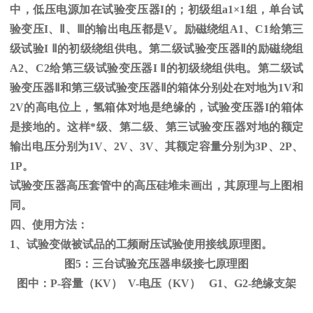
中，低压电源加在试验变压器
I
的；初级组
a1
×
1
组，单台试
验变压
I
、
Ⅱ
、
Ⅲ
的输出电压都是
V
。励磁绕组
A1
、
C1
给第三
级试验
I
Ⅱ的初级绕组供电。第二级试验变压器Ⅱ的励磁绕组
A2、C2给第三级试验变压器I Ⅱ的初级绕组供电。第二级试
验变压器Ⅱ和第三级试验变压器Ⅱ的箱体分别处在对地为1V和
2V的高电位上，氢箱体对地是绝缘的，试验变压器I的箱体
是接地的。这样*级、第二级、第三试验变压器对地的额定
输出电压分别为1V、2V、3V、其额定容量分别为3P、2P、
1P。
试验变压器高压套管中的高压硅堆未画出，其原理与上图相
同。
四、使用方法：
1、试验变做被试品的工频耐压试验使用接线原理图。
图5：三台试验充压器串级接七原理图
图中：P-容量（KV） V-电压（KV） G1、G2-绝缘支架