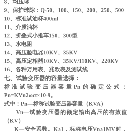
8、均压球
9、保护球隙：
Q-50
、
100
、
150
、
200
、
250
、
500
10、标准试油杯
400ml
11、介质油杯
12、折叠式小推车
150
、
300
型
13、水电阻
14、高压验电器
10KV
、
35KV
15、高压定相器
10KV
、
35KV/110KV
、
220KV
16、各种万用表、兆欧表及测试线
七、试验变压器的容量选择：
标准试验变压器容量
Pn
的确定公式：
Pn=KVn
2
ω
ct×
10
-9
。
式中：
Pn
—标称试验变压器容量（
KVA
）
Vn—试验变压器的额定输出高压的有效值
（
KV
）
K—安全系数。
K
≥1，标称电压Vn≥1MV时，