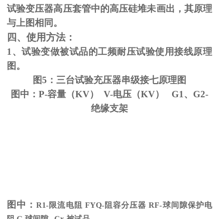
试验变压器高压套管中的高压硅堆未画出，其原理
与上图相同。
四、使用方法：
1、试验变做被试品的工频耐压试验使用接线原理
图。
图5：三台试验充压器串级接七原理图
图中：P-容量（KV） V-电压（KV） G1、G2-
绝缘支架
图中：
R1-限流电阻
FYQ-
阻容分压器
RF-
球间隙保护电
阻
G-
球间隙
Cx-
被试品