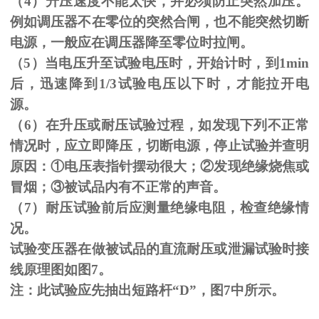
（
4
）升压速度不能太快，并必须防止突然加压。
例如调压器不在零位的突然合闸，也不能突然切断
电源，一般应在调压器降至零位时拉闸。
（
5
）当电压升至试验电压时，开始计时，到
1min
后，迅速降到
1/3
试验电压以下时，才能拉开电
源。
（
6
）在升压或耐压试验过程，如发现下列不正常
情况时，应立即降压，切断电源，停止试验并查明
原因：
①
电压表指针摆动很大；
②
发现绝缘烧焦或
冒烟；
③
被试品内有不正常的声音。
（
7
）耐压试验前后应测量绝缘电阻，检查绝缘情
况。
试验变压器在做被试品的直流耐压或泄漏试验时接
线原理图如图
7
。
注：此试验应先抽出短路杆“
D
”，图
7
中所示。