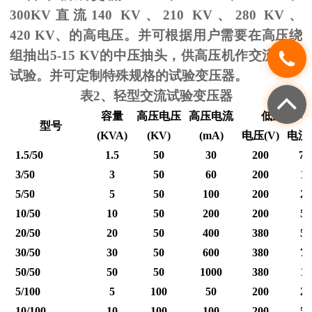
300KV
直流
140 KV
、
210 KV
、
280 KV
、
420 KV
、的高电压。并可根据用户需要在高压绕
组抽出
5-15 KV
的中压抽头，供高压机作交流耐压
试验。并可定制特殊规格的试验变压器。
表
2
、轻型交流试验变压器
容量
高压电压
高压电流
低压输入
型号
(KVA)
(KV)
(mA)
电压
(V)
电流
1.5/50
1.5
50
30
200
7.
3/50
3
50
60
200
15
5/50
5
50
100
200
25
10/50
10
50
200
200
50
20/50
20
50
400
380
53
30/50
30
50
600
380
79
50/50
50
50
1000
380
12
5/100
5
100
50
200
25
10/100
10
100
100
200
50