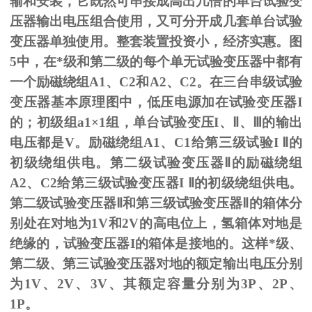
输和安装，它既然可串接成高出几倍的单台试验变
压器输出电压组合使用，又可分开成几套单台试验
变压器单独使用。整套装置投资小，经济实惠。图
5
中，在*级和第二级的每个单无试验变压器中都有
一个励磁绕组
A1
、
C2
和
A2
、
C2
。在三台串级试验
变压器基本原理图中，低压电源加在试验变压器
I
的；初级组
a1
×
1
组，单台试验变压
I
、
Ⅱ
、
Ⅲ
的输出
电压都是
V
。励磁绕组
A1
、
C1
给第三级试验
I
Ⅱ的
初级绕组供电。第二级试验变压器Ⅱ的励磁绕组
A2、C2给第三级试验变压器I Ⅱ的初级绕组供电。
第二级试验变压器Ⅱ和第三级试验变压器Ⅱ的箱体分
别处在对地为1V和2V的高电位上，氢箱体对地是
绝缘的，试验变压器I的箱体是接地的。这样*级、
第二级、第三试验变压器对地的额定输出电压分别
为1V、2V、3V、其额定容量分别为3P、2P、
1P。