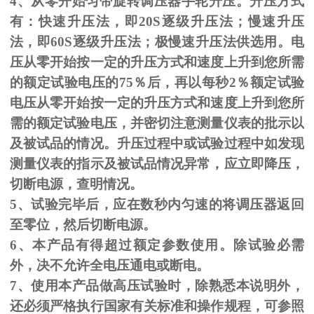
4、从零开始匀带旋转调压器手轮升压。升压方式
有：快速升压法，即
20S
逐级升压法；慢速升压
法，即
60S
逐级升压法；极慢速升压法供选用。电
压从零开始按一定的升压方式和速度上升到您所需
的额定试验电压的
75
％后，再以每秒
2
％额定试验
电压从零开始按一定的升压方式和速度上升到您所
需的额定试验电压，并密切注意测量仪表的批示以
及被试品的情况。升压过程中或试验过程中如发现
测量仪表的指示及被试品情况异常，应立即降压，
切断电源，查明情况。
5、试验完毕后，应在数秒内匀速的将调压器返回
至零位，然后切断电源。
6、本产品有得超过额定参数使用。除试验必需
外，决不允许全电压通电或断电。
7、使用本产品做高压试验时，除熟悉本说明外，
还必须严格执行国家有关标准和操作规程，可参照