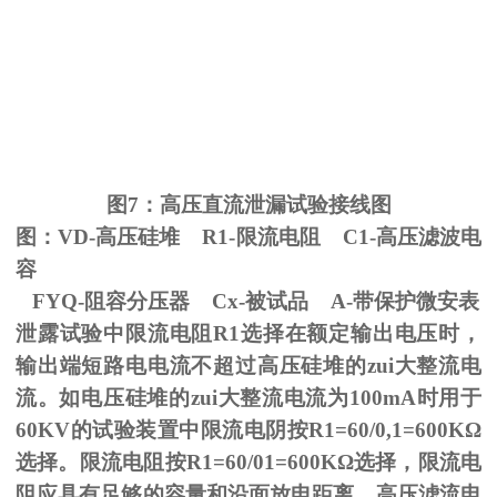
图
7
：高压直流泄漏试验接线图
图：
VD-
高压硅堆
R1-
限流电阻
C1-
高压滤波电
容
FYQ-阻容分压器
Cx-
被试品
A-
带保护微安表
泄露试验中限流电阻
R1
选择在额定输出电压时，
输出端短路电电流不超过高压硅堆的zui大整流电
流。如电压硅堆的zui大整流电流为
100mA
时用于
60KV
的试验装置中限流电阴按
R1=60/0,1=600K
Ω
选择。限流电阻按
R1=60/01=600K
Ω选择，限流电
阻应具有足够的容量和沿面放电距离。高压滤流电