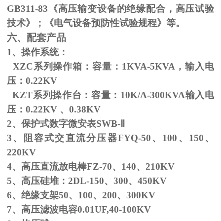
GB311-83
《高压输变设备的绝缘配合，高压试验
技术》；《电气设备预防性试验规程》等。
六、配套产品
1、操作系统：
XZC系列操作箱：容量：
1KVA-5KVA
，输入电
压：
0.22KV
KZT系列操作台：容量：
10K/A-300KVA
输入电
压：
0.22KV
、
0.38KV
2、保护式数字微安表
SWB-
Ⅱ
3、阻容式交直流分压器
FYQ-50
、
100
、
150
、
220KV
4、高压直流放电棒
FZ-70
、
140
、
210KV
5、高压硅堆：
2DL-150
、
300
、
450KV
6、绝缘支架
50
、
100
、
200
、
300KV
7、高压滤波电容
0.01UF,40-100KV