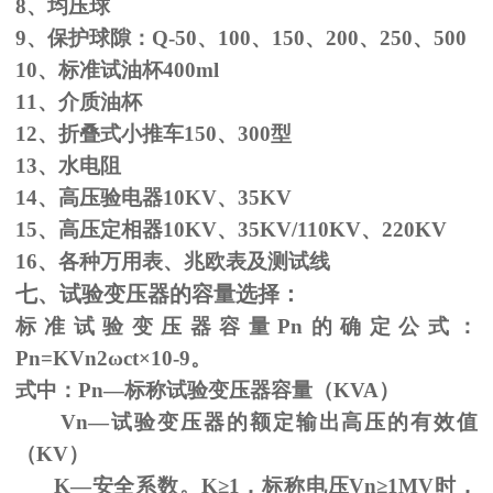
8、均压球
9、保护球隙：
Q-50
、
100
、
150
、
200
、
250
、
500
10、标准试油杯
400ml
11、介质油杯
12、折叠式小推车
150
、
300
型
13、水电阻
14、高压验电器
10KV
、
35KV
15、高压定相器
10KV
、
35KV/110KV
、
220KV
16、各种万用表、兆欧表及测试线
七、试验变压器的容量选择：
标准试验变压器容量
Pn
的确定公式：
Pn=KVn
2
ω
ct×
10
-9
。
式中：
Pn
—标称试验变压器容量（
KVA
）
Vn—试验变压器的额定输出高压的有效值
（
KV
）
K—安全系数。
K
≥1，标称电压Vn≥1MV时，