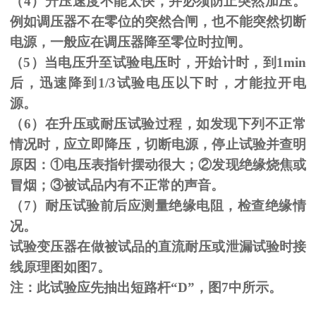
（
4
）升压速度不能太快，并必须防止突然加压。
例如调压器不在零位的突然合闸，也不能突然切断
电源，一般应在调压器降至零位时拉闸。
（
5
）当电压升至试验电压时，开始计时，到
1min
后，迅速降到
1/3
试验电压以下时，才能拉开电
源。
（
6
）在升压或耐压试验过程，如发现下列不正常
情况时，应立即降压，切断电源，停止试验并查明
原因：
①
电压表指针摆动很大；
②
发现绝缘烧焦或
冒烟；
③
被试品内有不正常的声音。
（
7
）耐压试验前后应测量绝缘电阻，检查绝缘情
况。
试验变压器在做被试品的直流耐压或泄漏试验时接
线原理图如图
7
。
注：此试验应先抽出短路杆“
D
”，图
7
中所示。