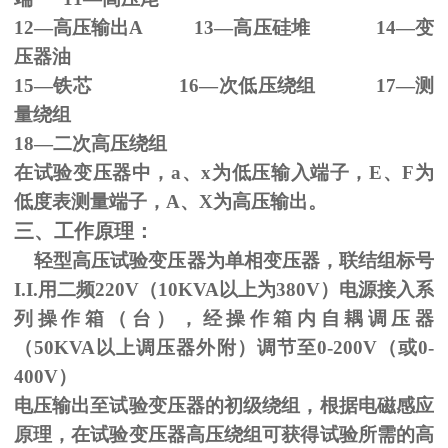
12—高压输出
A 13
—高压硅堆
14
—变
压器油
15—铁芯
16
—次低压绕组
17
—测
量绕组
18—二次高压绕组
在试验变压器中，
a
、
x
为低压输入端子，
E
、
F
为
低度表测量端子，
A
、
X
为高压输出。
三、工作原理：
轻型高压试验变压器为单相变压器，联结组标号
I.I.
用二频
220V
（
10KVA
以上为
380V
）电源接入系
列操作箱（台），经操作箱内自耦调压器
（
50KVA
以上调压器外附）调节至
0-200V
（或
0-
400V
）
电压输出至试验变压器的初级绕组，根据电磁感应
原理，在试验变压器高压绕组可获得试验所需的高