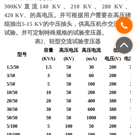
300KV
直流
140 KV
、
210 KV
、
280 KV
、
420 KV
、的高电压。并可根据用户需要在高压绕
组抽出
5-15 KV
的中压抽头，供高压机作交流耐压
试验。并可定制特殊规格的试验变压器。
表
2
、轻型交流试验变压器
容量
高压电压
高压电流
低压输入
型号
(KVA)
(KV)
(mA)
电压
(V)
电流
1.5/50
1.5
50
30
200
7.
3/50
3
50
60
200
15
5/50
5
50
100
200
25
10/50
10
50
200
200
50
20/50
20
50
400
380
53
30/50
30
50
600
380
79
50/50
50
50
1000
380
12
5/100
5
100
50
200
25
10/100
10
100
100
200
50