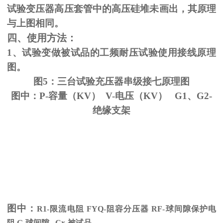
试验变压器高压套管中的高压硅堆未画出，其原理
与上图相同。
四、使用方法：
1、试验变做被试品的工频耐压试验使用接线原理
图。
图5：三台试验充压器串级接七原理图
图中：P-容量（KV） V-电压（KV） G1、G2-
绝缘支架
图中：
R1-限流电阻
FYQ-
阻容分压器
RF-
球间隙保护电
阻
G-
球间隙
Cx-
被试品