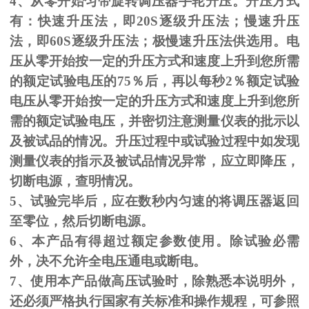
4、从零开始匀带旋转调压器手轮升压。升压方式
有：快速升压法，即
20S
逐级升压法；慢速升压
法，即
60S
逐级升压法；极慢速升压法供选用。电
压从零开始按一定的升压方式和速度上升到您所需
的额定试验电压的
75
％后，再以每秒
2
％额定试验
电压从零开始按一定的升压方式和速度上升到您所
需的额定试验电压，并密切注意测量仪表的批示以
及被试品的情况。升压过程中或试验过程中如发现
测量仪表的指示及被试品情况异常，应立即降压，
切断电源，查明情况。
5、试验完毕后，应在数秒内匀速的将调压器返回
至零位，然后切断电源。
6、本产品有得超过额定参数使用。除试验必需
外，决不允许全电压通电或断电。
7、使用本产品做高压试验时，除熟悉本说明外，
还必须严格执行国家有关标准和操作规程，可参照