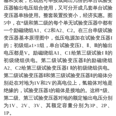
输和安装，它既然可串接成高出几倍的单台试验变
压器输出电压组合使用，又可分开成几套单台试验
变压器单独使用。整套装置投资小，经济实惠。图
5
中，在*级和第二级的每个单无试验变压器中都有
一个励磁绕组
A1
、
C2
和
A2
、
C2
。在三台串级试验
变压器基本原理图中，低压电源加在试验变压器
I
的；初级组
a1
×
1
组，单台试验变压
I
、
Ⅱ
、
Ⅲ
的输出
电压都是
V
。励磁绕组
A1
、
C1
给第三级试验
I
Ⅱ的
初级绕组供电。第二级试验变压器Ⅱ的励磁绕组
A2、C2给第三级试验变压器I Ⅱ的初级绕组供电。
第二级试验变压器Ⅱ和第三级试验变压器Ⅱ的箱体分
别处在对地为1V和2V的高电位上，氢箱体对地是
绝缘的，试验变压器I的箱体是接地的。这样*级、
第二级、第三试验变压器对地的额定输出电压分别
为1V、2V、3V、其额定容量分别为3P、2P、
1P。