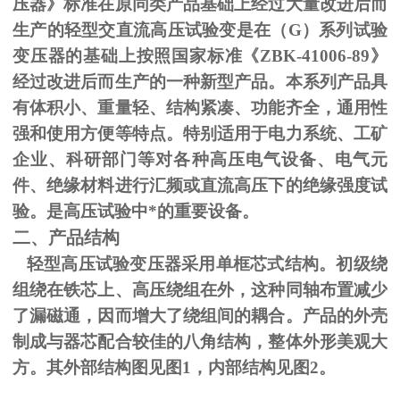
压器》标准在原同类产品基础上经过大量改进后而
生产的轻型交直流高压试验变是在（
G
）系列试验
变压器的基础上按照国家标准《
ZBK-41006-89
》
经过改进后而生产的一种新型产品。本系列产品具
有体积小、重量轻、结构紧凑、功能齐全，通用性
强和使用方便等特点。特别适用于电力系统、工矿
企业、科研部门等对各种高压电气设备、电气元
件、绝缘材料进行汇频或直流高压下的绝缘强度试
验。是高压试验中*的重要设备。
二、产品结构
轻型高压试验变压器采用单框芯式结构。初级绕
组绕在铁芯上、高压绕组在外，这种同轴布置减少
了漏磁通，因而增大了绕组间的耦合。产品的外壳
制成与器芯配合较佳的八角结构，整体外形美观大
方。其外部结构图见图
1
，内部结构见图
2
。