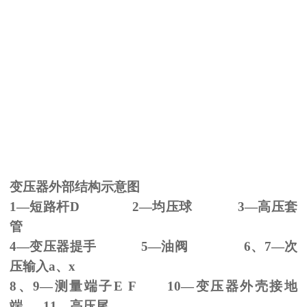
变压器外部结构示意图
1—短路杆
D 2
—均压球
3
—高压套
管
4—变压器提手
5
—油阀
6
、
7
—次
压输入
a
、
x
8、
9
—测量端子
E F 10
—变压器外壳接地
端
11
—高压尾