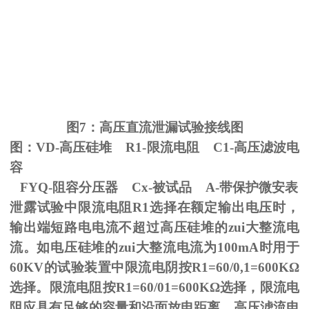
图
7
：高压直流泄漏试验接线图
图：
VD-
高压硅堆
R1-
限流电阻
C1-
高压滤波电
容
FYQ-阻容分压器
Cx-
被试品
A-
带保护微安表
泄露试验中限流电阻
R1
选择在额定输出电压时，
输出端短路电电流不超过高压硅堆的zui大整流电
流。如电压硅堆的zui大整流电流为
100mA
时用于
60KV
的试验装置中限流电阴按
R1=60/0,1=600K
Ω
选择。限流电阻按
R1=60/01=600K
Ω选择，限流电
阻应具有足够的容量和沿面放电距离。高压滤流电