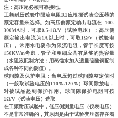
注：高压尾必须可靠接地。
工频耐压试验中限流电阻
R1
应根据试验变压器的
额定容量来选择。如高压侧额定输出电流在
100-
300MA
时，可取
0.5-1
Ω
/V（试验电压）；高压侧
额定输出电流为
1A
以上时，可取
1
Ω
/V（试验电
压）。常用水电阴作为限流电阻，管于长度可按
150KV/m
考虑，管子和粗细应具有足够的热容量
（水阻液配制方法：用蒸馏水加入适量硫酸铜配制
成各种不同的阴值）。
球间隙及保护电阻：当电压超过球间隙整定值时
（一般取试验电压的
110
％
-120
％）球间隙放电，
对被试品起到保护作用。球间隙保护电阻可按
1
Ω
/V（试验电压）选取。
在工频耐压试验中，低压侧测量电压（仪表电压）
不是非常准确的，其原因是由于试验变压器存在着