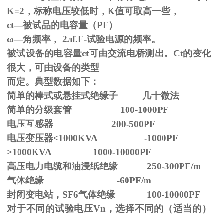
K=2，标称电压较低时，K值可取高一些，
ct—被试品的电容量（PF）
ω—角频率，
2
л
f.F-
试验电源的频率。
被试设备的电容量ct可由交流电桥测出。Ct的变化
很大，可由设备的类型
而定。典型数据如下：
简单的棒式或悬挂式绝缘子 几十微法
简单的分级套管 100-1000PF
电压互感器 200-500PF
电压变压器<1000KVA -1000PF
>1000KVA 1000-10000PF
高压电力电缆和油浸纸绝缘 250-300PF/m
气体绝缘 -60PF/m
封闭变电站，SF6气体绝缘 100-10000PF
对于不同的试验电压
Vn
，选择不同的（适当的）