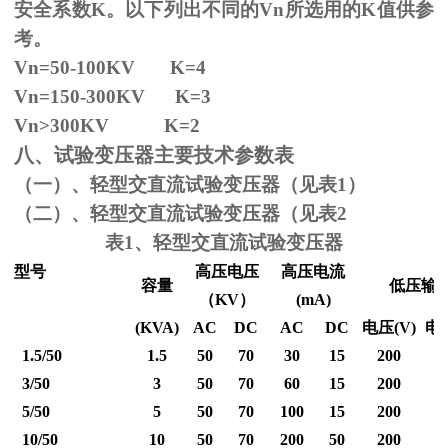
安全系数
K
。以下列出不同的
Vn
所选用的
K
值供参
考。
Vn=50-100KV K=4
Vn=150-300KV K=3
Vn
>300KV K=2
八、试验变压器主要技术参数表
（一）、轻型交直流试验变压器（见表1）
（二）、轻型交直流试验变压器（见表2
表1、轻型交直流试验变压器
型号
高压电压
高压电流
容量
低压输
（
KV
）
(mA)
(KVA)
AC
DC
AC
DC
电压
(V)
电
1.5/50
1.5
50
70
30
15
200
3/50
3
50
70
60
15
200
5/50
5
50
70
100
15
200
10/50
10
50
70
200
50
200