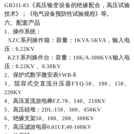
GB311-83
《高压输变设备的绝缘配合，高压试验
技术》；《电气设备预防性试验规程》等。
六、配套产品
1、操作系统：
XZC系列操作箱：容量：
1KVA-5KVA
，输入电
压：
0.22KV
KZT系列操作台：容量：
10K/A-300KVA
输入电
压：
0.22KV
、
0.38KV
2、保护式数字微安表
SWB-
Ⅱ
3、阻容式交直流分压器
FYQ-50
、
100
、
150
、
220KV
4、高压直流放电棒
FZ-70
、
140
、
210KV
5、高压硅堆：
2DL-150
、
300
、
450KV
6、绝缘支架
50
、
100
、
200
、
300KV
7、高压滤波电容
0.01UF,40-100KV