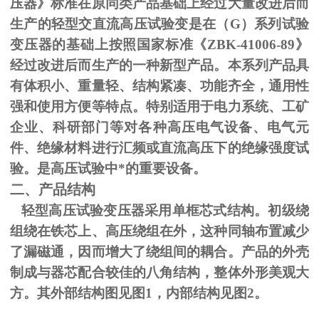
压器》标准在原同类产品基础上经过大量改进后而
生产的轻型交直流高压试验变是在（
G
）系列试验
变压器的基础上按照国家标准《
ZBK-41006-89
》
经过改进后而生产的一种新型产品。本系列产品具
有体积小、重量轻、结构紧凑、功能齐全，通用性
强和使用方便等特点。特别适用于电力系统、工矿
企业、科研部门等对各种高压电气设备、电气元
件、绝缘材料进行汇频或直流高压下的绝缘强度试
验。是高压试验中*的重要设备。
二、产品结构
轻型高压试验变压器采用单框芯式结构。初级绕
组绕在铁芯上、高压绕组在外，这种同轴布置减少
了漏磁通，因而增大了绕组间的耦合。产品的外壳
制成与器芯配合较佳的八角结构，整体外形美观大
方。其外部结构图见图
1
，内部结构见图
2
。