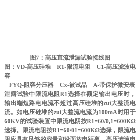
图
7
：高压直流泄漏试验接线图
图：
VD-
高压硅堆
R1-
限流电阻
C1-
高压滤波电
容
FYQ-阻容分压器
Cx-
被试品
A-
带保护微安表
泄露试验中限流电阻
R1
选择在额定输出电压时，
输出端短路电电流不超过高压硅堆的zui大整流电
流。如电压硅堆的zui大整流电流为
100mA
时用于
60KV
的试验装置中限流电阴按
R1=60/0,1=600K
Ω
选择。限流电阻按
R1=60/01=600K
Ω选择，限流电
阻应具有足够的容量和沿面放电距离。高压滤流电