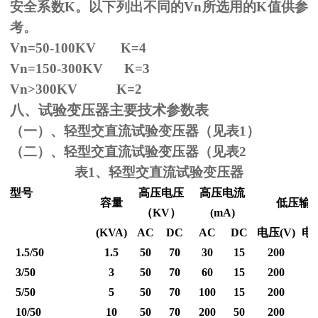
安全系数
K
。以下列出不同的
Vn
所选用的
K
值供参
考。
Vn=50-100KV K=4
Vn=150-300KV K=3
Vn
>300KV K=2
八、试验变压器主要技术参数表
（一）、轻型交直流试验变压器（见表1）
（二）、轻型交直流试验变压器（见表2
表1、轻型交直流试验变压器
型号
高压电压
高压电流
容量
低压输
（
KV
）
(mA)
(KVA)
AC
DC
AC
DC
电压
(V)
电
1.5/50
1.5
50
70
30
15
200
3/50
3
50
70
60
15
200
5/50
5
50
70
100
15
200
10/50
10
50
70
200
50
200