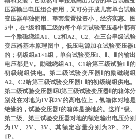
输和安装，它既然可串接成高出几倍的单台试验变
压器输出电压组合使用，又可分开成几套单台试验
变压器单独使用。整套装置投资小，经济实惠。图
5
中，在*级和第二级的每个单无试验变压器中都有
一个励磁绕组
A1
、
C2
和
A2
、
C2
。在三台串级试验
变压器基本原理图中，低压电源加在试验变压器
I
的；初级组
a1
×
1
组，单台试验变压
I
、
Ⅱ
、
Ⅲ
的输出
电压都是
V
。励磁绕组
A1
、
C1
给第三级试验
I
Ⅱ的
初级绕组供电。第二级试验变压器Ⅱ的励磁绕组
A2、C2给第三级试验变压器I Ⅱ的初级绕组供电。
第二级试验变压器Ⅱ和第三级试验变压器Ⅱ的箱体分
别处在对地为1V和2V的高电位上，氢箱体对地是
绝缘的，试验变压器I的箱体是接地的。这样*级、
第二级、第三试验变压器对地的额定输出电压分别
为1V、2V、3V、其额定容量分别为3P、2P、
1P。