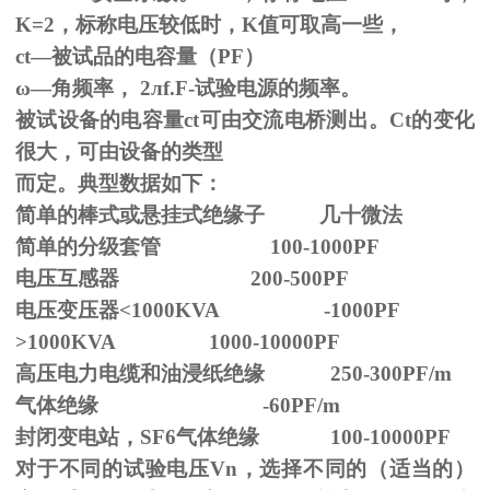
K=2，标称电压较低时，K值可取高一些，
ct—被试品的电容量（PF）
ω—角频率，
2
л
f.F-
试验电源的频率。
被试设备的电容量ct可由交流电桥测出。Ct的变化
很大，可由设备的类型
而定。典型数据如下：
简单的棒式或悬挂式绝缘子 几十微法
简单的分级套管 100-1000PF
电压互感器 200-500PF
电压变压器<1000KVA -1000PF
>1000KVA 1000-10000PF
高压电力电缆和油浸纸绝缘 250-300PF/m
气体绝缘 -60PF/m
封闭变电站，SF6气体绝缘 100-10000PF
对于不同的试验电压
Vn
，选择不同的（适当的）