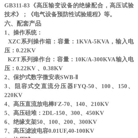
GB311-83
《高压输变设备的绝缘配合，高压试验
技术》；《电气设备预防性试验规程》等。
六、配套产品
1、操作系统：
XZC系列操作箱：容量：
1KVA-5KVA
，输入电
压：
0.22KV
KZT系列操作台：容量：
10K/A-300KVA
输入电
压：
0.22KV
、
0.38KV
2、保护式数字微安表
SWB-
Ⅱ
3、阻容式交直流分压器
FYQ-50
、
100
、
150
、
220KV
4、高压直流放电棒
FZ-70
、
140
、
210KV
5、高压硅堆：
2DL-150
、
300
、
450KV
6、绝缘支架
50
、
100
、
200
、
300KV
7、高压滤波电容
0.01UF,40-100KV