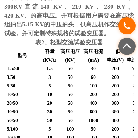
300KV
直流
140 KV
、
210 KV
、
280 KV
、
420 KV
、的高电压。并可根据用户需要在高压绕
组抽出
5-15 KV
的中压抽头，供高压机作交流耐压
试验。并可定制特殊规格的试验变压器。
表
2
、轻型交流试验变压器
容量
高压电压
高压电流
低压输入
型号
(KVA)
(KV)
(mA)
电压
(V)
电流
1.5/50
1.5
50
30
200
7.
3/50
3
50
60
200
15
5/50
5
50
100
200
25
10/50
10
50
200
200
50
20/50
20
50
400
380
53
30/50
30
50
600
380
79
50/50
50
50
1000
380
12
5/100
5
100
50
200
25
10/100
10
100
100
200
50