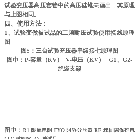
试验变压器高压套管中的高压硅堆未画出，其原理
与上图相同。
四、使用方法：
1、试验变做被试品的工频耐压试验使用接线原理
图。
图5：三台试验充压器串级接七原理图
图中：P-容量（KV） V-电压（KV） G1、G2-
绝缘支架
图中：
R1-限流电阻
FYQ-
阻容分压器
RF-
球间隙保护电
阻
G-
球间隙
Cx-
被试品