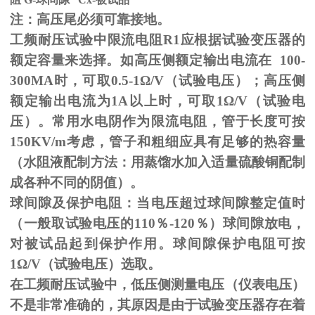
注：高压尾必须可靠接地。
工频耐压试验中限流电阻
R1
应根据试验变压器的
额定容量来选择。如高压侧额定输出电流在
100-
300MA
时，可取
0.5-1
Ω
/V（试验电压）；高压侧
额定输出电流为
1A
以上时，可取
1
Ω
/V（试验电
压）。常用水电阴作为限流电阻，管于长度可按
150KV/m
考虑，管子和粗细应具有足够的热容量
（水阻液配制方法：用蒸馏水加入适量硫酸铜配制
成各种不同的阴值）。
球间隙及保护电阻：当电压超过球间隙整定值时
（一般取试验电压的
110
％
-120
％）球间隙放电，
对被试品起到保护作用。球间隙保护电阻可按
1
Ω
/V（试验电压）选取。
在工频耐压试验中，低压侧测量电压（仪表电压）
不是非常准确的，其原因是由于试验变压器存在着