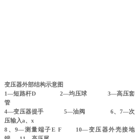
变压器外部结构示意图
1—短路杆
D 2
—均压球
3
—高压套
管
4—变压器提手
5
—油阀
6
、
7
—次
压输入
a
、
x
8、
9
—测量端子
E F 10
—变压器外壳接地
端
11
—高压尾