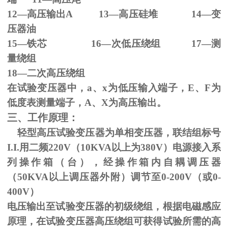
12—高压输出
A 13
—高压硅堆
14
—变
压器油
15—铁芯
16
—次低压绕组
17
—测
量绕组
18—二次高压绕组
在试验变压器中，
a
、
x
为低压输入端子，
E
、
F
为
低度表测量端子，
A
、
X
为高压输出。
三、工作原理：
轻型高压试验变压器为单相变压器，联结组标号
I.I.
用二频
220V
（
10KVA
以上为
380V
）电源接入系
列操作箱（台），经操作箱内自耦调压器
（
50KVA
以上调压器外附）调节至
0-200V
（或
0-
400V
）
电压输出至试验变压器的初级绕组，根据电磁感应
原理，在试验变压器高压绕组可获得试验所需的高