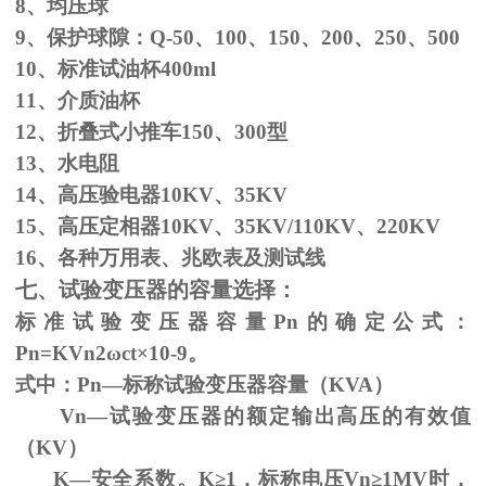
8、均压球
9、保护球隙：
Q-50
、
100
、
150
、
200
、
250
、
500
10、标准试油杯
400ml
11、介质油杯
12、折叠式小推车
150
、
300
型
13、水电阻
14、高压验电器
10KV
、
35KV
15、高压定相器
10KV
、
35KV/110KV
、
220KV
16、各种万用表、兆欧表及测试线
七、试验变压器的容量选择：
标准试验变压器容量
Pn
的确定公式：
Pn=KVn
2
ω
ct×
10
-9
。
式中：
Pn
—标称试验变压器容量（
KVA
）
Vn—试验变压器的额定输出高压的有效值
（
KV
）
K—安全系数。
K
≥1，标称电压Vn≥1MV时，