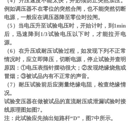
（
4
）升压速度不能太快，并必须防止突然加压。
例如调压器不在零位的突然合闸，也不能突然切断
电源，一般应在调压器降至零位时拉闸。
（
5
）当电压升至试验电压时，开始计时，到
1min
后，迅速降到
1/3
试验电压以下时，才能拉开电
源。
（
6
）在升压或耐压试验过程，如发现下列不正常
情况时，应立即降压，切断电源，停止试验并查明
原因：
①
电压表指针摆动很大；
②
发现绝缘烧焦或
冒烟；
③
被试品内有不正常的声音。
（
7
）耐压试验前后应测量绝缘电阻，检查绝缘情
况。
试验变压器在做被试品的直流耐压或泄漏试验时接
线原理图如图
7
。
注：此试验应先抽出短路杆“
D
”，图
7
中所示。