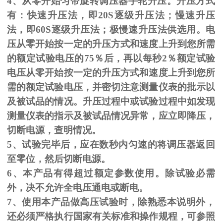
4、从零开始匀带旋转调压器手轮升压。升压方式
有：快速升压法，即
20S
逐级升压法；慢速升压
法，即
60S
逐级升压法；极慢速升压法供选用。电
压从零开始按一定的升压方式和速度上升到您所需
的额定试验电压的
75
％后，再以每秒
2
％额定试验
电压从零开始按一定的升压方式和速度上升到您所
需的额定试验电压，并密切注意测量仪表的批示以
及被试品的情况。升压过程中或试验过程中如发现
测量仪表的指示及被试品情况异常，应立即降压，
切断电源，查明情况。
5、试验完毕后，应在数秒内匀速的将调压器返回
至零位，然后切断电源。
6、本产品有得超过额定参数使用。除试验必需
外，决不允许全电压通电或断电。
7、使用本产品做高压试验时，除熟悉本说明外，
还必须严格执行国家有关标准和操作规程，可参照