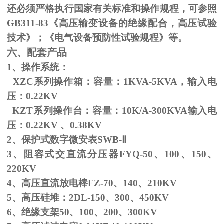
还必须严格执行国家有关标准和操作规程，可参照
GB311-83
《高压输变设备的绝缘配合，高压试验
技术》；《电气设备预防性试验规程》等。
六、配套产品
1、操作系统：
XZC系列操作箱：容量：
1KVA-5KVA
，输入电
压：
0.22KV
KZT系列操作台：容量：
10K/A-300KVA
输入电
压：
0.22KV
、
0.38KV
2、保护式数字微安表
SWB-
Ⅱ
3、阻容式交直流分压器
FYQ-50
、
100
、
150
、
220KV
4、高压直流放电棒
FZ-70
、
140
、
210KV
5、高压硅堆：
2DL-150
、
300
、
450KV
6、绝缘支架
50
、
100
、
200
、
300KV