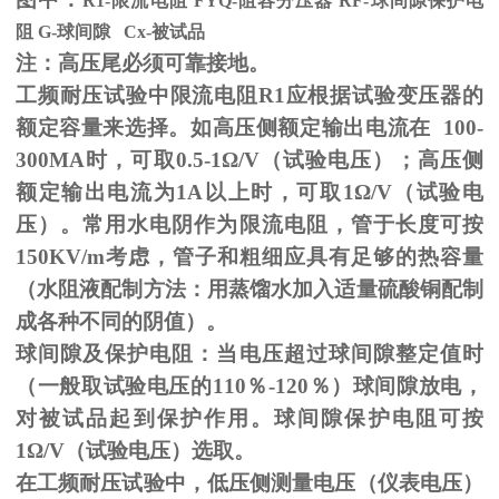
R1-限流电阻
FYQ-
阻容分压器
RF-
球间隙保护电
阻
G-
球间隙
Cx-
被试品
注：高压尾必须可靠接地。
工频耐压试验中限流电阻
R1
应根据试验变压器的
额定容量来选择。如高压侧额定输出电流在
100-
300MA
时，可取
0.5-1
Ω
/V（试验电压）；高压侧
额定输出电流为
1A
以上时，可取
1
Ω
/V（试验电
压）。常用水电阴作为限流电阻，管于长度可按
150KV/m
考虑，管子和粗细应具有足够的热容量
（水阻液配制方法：用蒸馏水加入适量硫酸铜配制
成各种不同的阴值）。
球间隙及保护电阻：当电压超过球间隙整定值时
（一般取试验电压的
110
％
-120
％）球间隙放电，
对被试品起到保护作用。球间隙保护电阻可按
1
Ω
/V（试验电压）选取。
在工频耐压试验中，低压侧测量电压（仪表电压）