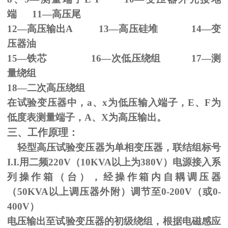
端
11
—高压尾
12—高压输出
A 13
—高压硅堆
14
—变
压器油
15—铁芯
16
—次低压绕组
17
—测
量绕组
18—二次高压绕组
在试验变压器中，
a
、
x
为低压输入端子，
E
、
F
为
低度表测量端子，
A
、
X
为高压输出。
三、工作原理：
轻型高压试验变压器为单相变压器，联结组标号
I.I.
用二频
220V
（
10KVA
以上为
380V
）电源接入系
列操作箱（台），经操作箱内自耦调压器
（
50KVA
以上调压器外附）调节至
0-200V
（或
0-
400V
）
电压输出至试验变压器的初级绕组，根据电磁感应