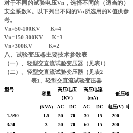
对于不同的试验电压
Vn
，选择不同的（适当的）
安全系数
K
。以下列出不同的
Vn
所选用的
K
值供参
考。
Vn=50-100KV K=4
Vn=150-300KV K=3
Vn
>300KV K=2
八、试验变压器主要技术参数表
（一）、轻型交直流试验变压器（见表1）
（二）、轻型交直流试验变压器（见表2
表1、轻型交直流试验变压器
型号
高压电压
高压电流
容量
低压输
（
KV
）
(mA)
(KVA)
AC
DC
AC
DC
电压
(V)
电
1.5/50
1.5
50
70
30
15
200
3/50
3
50
70
60
15
200