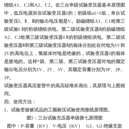
绕组
A1
、
C2
和
A2
、
C2
。在三台串级试验变压器基本原理图
中，低压电源加在试验变压器
I
的；初级组
a1
×
1
组，单台试
验变压
I
、
Ⅱ
、
Ⅲ
的输出电压都是
V
。励磁绕组
A1
、
C1
给第三
级试验
I
Ⅱ的初级绕组供电。第二级试验变压器Ⅱ的励磁绕组
A2、C2给第三级试验变压器I Ⅱ的初级绕组供电。第二级试
验变压器Ⅱ和第三级试验变压器Ⅱ的箱体分别处在对地为1V和
2V的高电位上，氢箱体对地是绝缘的，试验变压器I的箱体
是接地的。这样*级、第二级、第三试验变压器对地的额定
输出电压分别为1V、2V、3V、其额定容量分别为3P、2P、
1P。
试验变压器高压套管中的高压硅堆未画出，其原理与上图相
同。
四、使用方法：
1、试验变做被试品的工频耐压试验使用接线原理图。
图5：三台试验充压器串级接七原理图
图中：P-容量（KV） V-电压（KV） G1、G2-绝缘支架