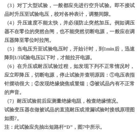
（
3
）对丁大型试验，一般都应先进行空升试验。即不接试
品时升压至试验电压，校对各种表计，调整间隙。
（
4
）升压速度不能太快，并必须防止突然加压。例如调压
器不在零位的突然合闸，也不能突然切断电源，一般应在调
压器降至零位时拉闸。
（
5
）当电压升至试验电压时，开始计时，到
1min
后，迅速
降到
1/3
试验电压以下时，才能拉开电源。
（
6
）在升压或耐压试验过程，如发现下列不正常情况时，
应立即降压，切断电源，停止试验并查明原因：
①
电压表指
针摆动很大；
②
发现绝缘烧焦或冒烟；
③
被试品内有不正常
的声音。
（
7
）耐压试验前后应测量绝缘电阻，检查绝缘情况。
试验变压器在做被试品的直流耐压或泄漏试验时接线原理图
如图
7
。
注：此试验应先抽出短路杆“
D
”，图
7
中所示。