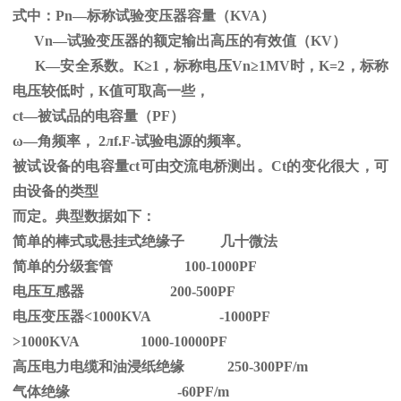
式中：
Pn
—标称试验变压器容量（
KVA
）
Vn—试验变压器的额定输出高压的有效值（
KV
）
K—安全系数。
K
≥1，标称电压Vn≥1MV时，K=2，标称
电压较低时，K值可取高一些，
ct—被试品的电容量（PF）
ω—角频率，
2
л
f.F-
试验电源的频率。
被试设备的电容量ct可由交流电桥测出。Ct的变化很大，可
由设备的类型
而定。典型数据如下：
简单的棒式或悬挂式绝缘子 几十微法
简单的分级套管 100-1000PF
电压互感器 200-500PF
电压变压器<1000KVA -1000PF
>1000KVA 1000-10000PF
高压电力电缆和油浸纸绝缘 250-300PF/m
气体绝缘 -60PF/m