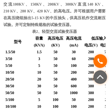
交流
100KV
、
150KV
、
200KV
、
300KV
直流
140 KV
、
210 KV
、
280 KV
、
420 KV
、的高电压。并可根据用户需要
在高压绕组抽出
5-15 KV
的中压抽头，供高压机作交流耐压
试验。并可定制特殊规格的试验变压器。
表
2
、轻型交流试验变压器
容量
高压电压
高压电流
低压输入
型号
(KVA)
(KV)
(mA)
电压
(V)
电流
1.5/50
1.5
50
30
200
7.
3/50
3
50
60
200
15
5/50
5
50
100
200
25
10/50
10
50
200
200
50
20/50
20
50
400
380
53
30/50
30
50
600
380
79
50/50
50
50
1000
380
12
5/100
5
100
50
200
25
10/100
10
100
100
200
50