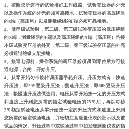
1、按照您所进行的试验接好工作线路。试验变压器的外壳
以及操作系统的外壳必须可靠接地，试验变压器的高压绕阻
的
x
端（高压尾）以及测量绕组的
F
端必须可靠接地。
2、做串级试验时，第二级、第三级试验变压器的低压绕组
的
X
端，测量绕阻的
F
端以及高压绕组的
X
端（高压尾）均接
本级试验变压器的外壳，第二级、第三级试验变压器的外壳
必须通过绝缘支架接地。
3、接通电源前，操作系统的调压器必须调 到零位后方可接
通电源，合闸，开始升压。
4、从零开始匀带旋转调压器手轮升压。升压方式有：快速
升压法，即
20S
逐级升压法；慢速升压法，即
60S
逐级升压
法；极慢速升压法供选用。电压从零开始按一定的升压方式
和速度上升到您所需的额定试验电压的
75
％后，再以每秒
2
％额定试验电压从零开始按一定的升压方式和速度上升到
您所需的额定试验电压，并密切注意测量仪表的批示以及被
试品的情况。升压过程中或试验过程中如发现测量仪表的指