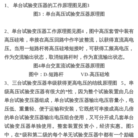
1、
单台试验变压器的工作原理图见图
3
图
3
：单台高压试验变压器原理图
2、单台试验变压器工作原理图见图
4
，图中高压套管中装有
高压硅堆，串接在高压回路中作半波整流，以获得直流高电
压。当用一短路杆将高压硅堆短接时，可获得工频高电压，
作为交流输出状态，取消短路杆时，作为直流输出状态。
图
4
单台交直流试验变压器原理图
图中：
D-
短路杆
VD-
高压硅堆
3、三台试验变压器串级获得更高电压的结线原理图
5
。串
级高压试验变压器有很大的*性，因为整个试验装置由几台
单台试验变压器组成，单台试验变压器输出电压容量小，电
压低、重量轻、便于运输和安装，它既然可串接成高出几倍
的单台试验变压器输出电压组合使用，又可分开成几套单台
试验变压器单独使用。整套装置投资小，经济实惠。图
5
中，在*级和第二级的每个单无试验变压器中都有一个励磁