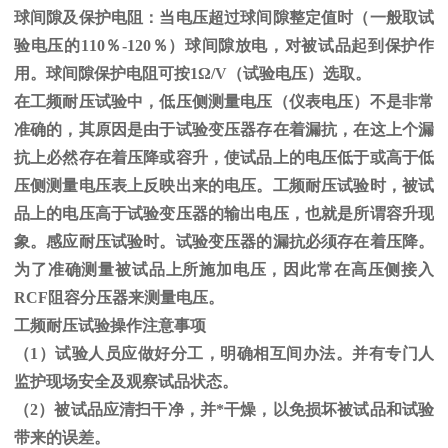
球间隙及保护电阻：当电压超过球间隙整定值时（一般取试
验电压的
110
％
-120
％）球间隙放电，对被试品起到保护作
用。球间隙保护电阻可按
1
Ω
/V（试验电压）选取。
在工频耐压试验中，低压侧测量电压（仪表电压）不是非常
准确的，其原因是由于试验变压器存在着漏抗，在这上个漏
抗上必然存在着压降或容升，使试品上的电压低于或高于低
压侧测量电压表上反映出来的电压。工频耐压试验时，被试
品上的电压高于试验变压器的输出电压，也就是所谓容升现
象。感应耐压试验时。试验变压器的漏抗必须存在着压降。
为了准确测量被试品上所施加电压，因此常在高压侧接入
RCF
阻容分压器来测量电压。
工频耐压试验操作注意事项
（
1
）试验人员应做好分工，明确相互间办法。并有专门人
监护现场安全及观察试品状态。
（
2
）被试品应清扫干净，并*干燥，以免损坏被试品和试验
带来的误差。