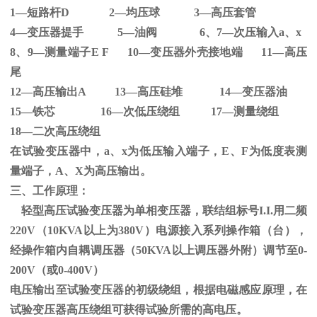
1—短路杆
D 2
—均压球
3
—高压套管
4—变压器提手
5
—油阀
6
、
7
—次压输入
a
、
x
8、
9
—测量端子
E F 10
—变压器外壳接地端
11
—高压
尾
12—高压输出
A 13
—高压硅堆
14
—变压器油
15—铁芯
16
—次低压绕组
17
—测量绕组
18—二次高压绕组
在试验变压器中，
a
、
x
为低压输入端子，
E
、
F
为低度表测
量端子，
A
、
X
为高压输出。
三、工作原理：
轻型高压试验变压器为单相变压器，联结组标号
I.I.
用二频
220V
（
10KVA
以上为
380V
）电源接入系列操作箱（台），
经操作箱内自耦调压器（
50KVA
以上调压器外附）调节至
0-
200V
（或
0-400V
）
电压输出至试验变压器的初级绕组，根据电磁感应原理，在
试验变压器高压绕组可获得试验所需的高电压。