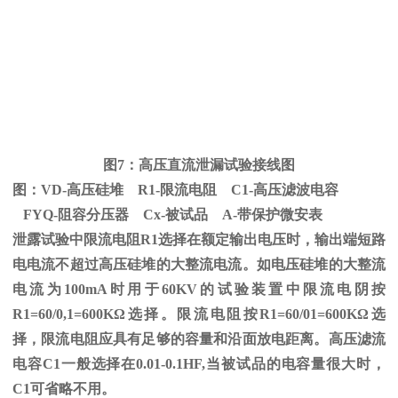
图
7
：高压直流泄漏试验接线图
图：
VD-
高压硅堆
R1-
限流电阻
C1-
高压滤波电容
FYQ-阻容分压器
Cx-
被试品
A-
带保护微安表
泄露试验中限流电阻
R1
选择在额定输出电压时，输出端短路
电电流不超过高压硅堆的大整流电流。如电压硅堆的大整流
电流为
100mA
时用于
60KV
的试验装置中限流电阴按
R1=60/0,1=600K
Ω
选择。限流电阻按
R1=60/01=600K
Ω选
择，限流电阻应具有足够的容量和沿面放电距离。高压滤流
电容C1一般选择在0.01-0.1HF,当被试品的电容量很大时，
C1可省略不用。