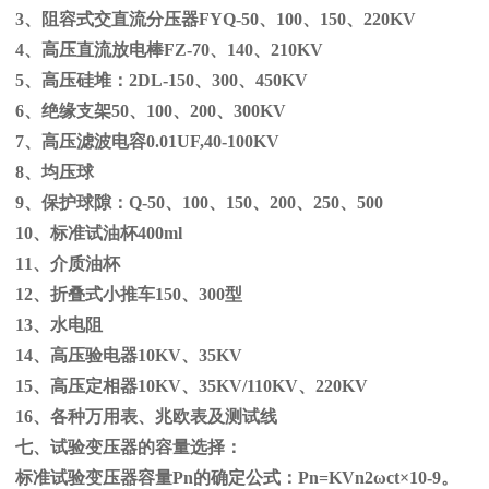
3、阻容式交直流分压器
FYQ-50
、
100
、
150
、
220KV
4、高压直流放电棒
FZ-70
、
140
、
210KV
5、高压硅堆：
2DL-150
、
300
、
450KV
6、绝缘支架
50
、
100
、
200
、
300KV
7、高压滤波电容
0.01UF,40-100KV
8、均压球
9、保护球隙：
Q-50
、
100
、
150
、
200
、
250
、
500
10、标准试油杯
400ml
11、介质油杯
12、折叠式小推车
150
、
300
型
13、水电阻
14、高压验电器
10KV
、
35KV
15、高压定相器
10KV
、
35KV/110KV
、
220KV
16、各种万用表、兆欧表及测试线
七、试验变压器的容量选择：
标准试验变压器容量
Pn
的确定公式：
Pn=KVn
2
ω
ct×
10
-9
。