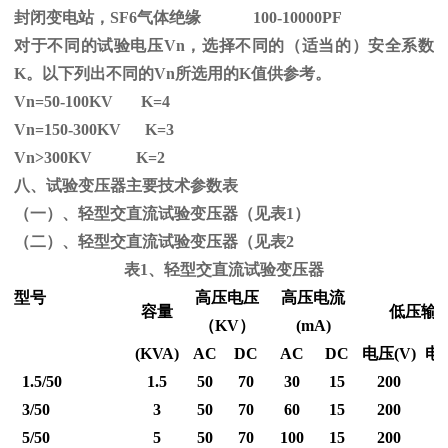
封闭变电站，SF6气体绝缘 100-10000PF
对于不同的试验电压
Vn
，选择不同的（适当的）安全系数
K
。以下列出不同的
Vn
所选用的
K
值供参考。
Vn=50-100KV K=4
Vn=150-300KV K=3
Vn
>300KV K=2
八、试验变压器主要技术参数表
（一）、轻型交直流试验变压器（见表1）
（二）、轻型交直流试验变压器（见表2
表1、轻型交直流试验变压器
型号
高压电压
高压电流
容量
低压输
（
KV
）
(mA)
(KVA)
AC
DC
AC
DC
电压
(V)
电
1.5/50
1.5
50
70
30
15
200
3/50
3
50
70
60
15
200
5/50
5
50
70
100
15
200