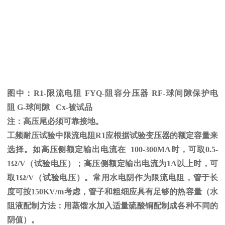
图中：
R1-限流电阻
FYQ-
阻容分压器
RF-
球间隙保护电
阻
G-
球间隙
Cx-
被试品
注：高压尾必须可靠接地。
工频耐压试验中限流电阻
R1
应根据试验变压器的额定容量来
选择。如高压侧额定输出电流在
100-300MA
时，可取
0.5-
1
Ω
/V（试验电压）；高压侧额定输出电流为
1A
以上时，可
取
1
Ω
/V（试验电压）。常用水电阴作为限流电阻，管于长
度可按
150KV/m
考虑，管子和粗细应具有足够的热容量（水
阻液配制方法：用蒸馏水加入适量硫酸铜配制成各种不同的
阴值）。