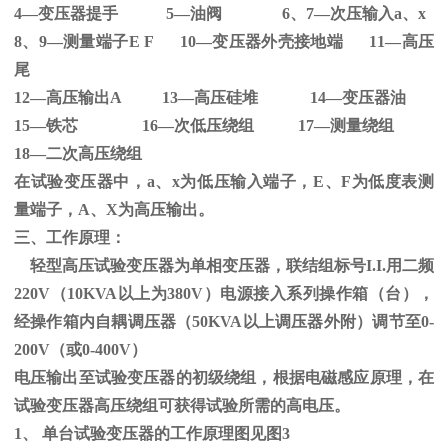
4—变压器提手
5
—油阀
6
、
7
—次压输入
a
、
x
8、
9
—测量端子
E F 10
—变压器外壳接地端
11
—高压
尾
12—高压输出
A 13
—高压硅堆
14
—变压器油
15—铁芯
16
—次低压绕组
17
—测量绕组
18—二次高压绕组
在试验变压器中，
a
、
x
为低压输入端子，
E
、
F
为低度表测
量端子，
A
、
X
为高压输出。
三、工作原理：
轻型高压试验变压器为单相变压器，联结组标号
I.I.
用二频
220V
（
10KVA
以上为
380V
）电源接入系列操作箱（台），
经操作箱内自耦调压器（
50KVA
以上调压器外附）调节至
0-
200V
（或
0-400V
）
电压输出至试验变压器的初级绕组，根据电磁感应原理，在
试验变压器高压绕组可获得试验所需的高电压。
1、
单台试验变压器的工作原理图见图
3