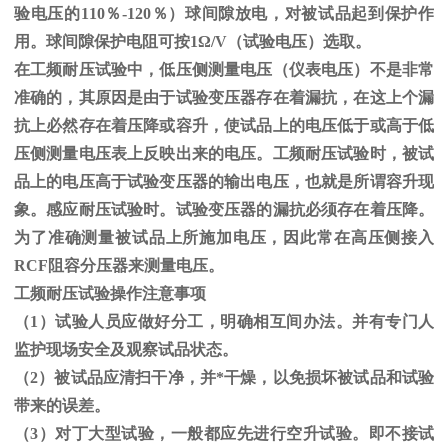
验电压的
110
％
-120
％）球间隙放电，对被试品起到保护作
用。球间隙保护电阻可按
1
Ω
/V（试验电压）选取。
在工频耐压试验中，低压侧测量电压（仪表电压）不是非常
准确的，其原因是由于试验变压器存在着漏抗，在这上个漏
抗上必然存在着压降或容升，使试品上的电压低于或高于低
压侧测量电压表上反映出来的电压。工频耐压试验时，被试
品上的电压高于试验变压器的输出电压，也就是所谓容升现
象。感应耐压试验时。试验变压器的漏抗必须存在着压降。
为了准确测量被试品上所施加电压，因此常在高压侧接入
RCF
阻容分压器来测量电压。
工频耐压试验操作注意事项
（
1
）试验人员应做好分工，明确相互间办法。并有专门人
监护现场安全及观察试品状态。
（
2
）被试品应清扫干净，并*干燥，以免损坏被试品和试验
带来的误差。
（
3
）对丁大型试验，一般都应先进行空升试验。即不接试