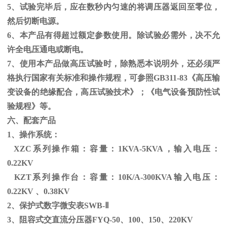
5、试验完毕后，应在数秒内匀速的将调压器返回至零位，
然后切断电源。
6、本产品有得超过额定参数使用。除试验必需外，决不允
许全电压通电或断电。
7、使用本产品做高压试验时，除熟悉本说明外，还必须严
格执行国家有关标准和操作规程，可参照
GB311-83
《高压输
变设备的绝缘配合，高压试验技术》；《电气设备预防性试
验规程》等。
六、配套产品
1、操作系统：
XZC系列操作箱：容量：
1KVA-5KVA
，输入电压：
0.22KV
KZT系列操作台：容量：
10K/A-300KVA
输入电压：
0.22KV
、
0.38KV
2、保护式数字微安表
SWB-
Ⅱ
3、阻容式交直流分压器
FYQ-50
、
100
、
150
、
220KV