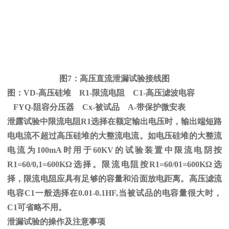
图
7
：高压直流泄漏试验接线图
图：
VD-
高压硅堆
R1-
限流电阻
C1-
高压滤波电容
FYQ-阻容分压器
Cx-
被试品
A-
带保护微安表
泄露试验中限流电阻
R1
选择在额定输出电压时，输出端短路
电电流不超过高压硅堆的大整流电流。如电压硅堆的大整流
电流为
100mA
时用于
60KV
的试验装置中限流电阴按
R1=60/0,1=600K
Ω
选择。限流电阻按
R1=60/01=600K
Ω选
择，限流电阻应具有足够的容量和沿面放电距离。高压滤流
电容C1一般选择在0.01-0.1HF,当被试品的电容量很大时，
C1可省略不用。
泄漏试验的操作及注意事项