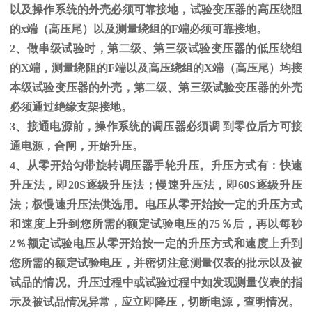
以及操作系统的外壳必须可靠接地，试验变压器的高压绕阻
的
x
端（高压尾）以及测量绕组的
F
端必须可靠接地。
2、做串级试验时，第二级、第三级试验变压器的低压绕组
的
X
端，测量绕阻的
F
端以及高压绕组的
X
端（高压尾）均接
本级试验变压器的外壳，第二级、第三级试验变压器的外壳
必须通过绝缘支架接地。
3、接通电源前，操作系统的调压器必须调 到零位后方可接
通电源，合闸，开始升压。
4、从零开始匀带旋转调压器手轮升压。升压方式有：快速
升压法，即
20S
逐级升压法；慢速升压法，即
60S
逐级升压
法；极慢速升压法供选用。电压从零开始按一定的升压方式
和速度上升到您所需的额定试验电压的
75
％后，再以每秒
2
％额定试验电压从零开始按一定的升压方式和速度上升到
您所需的额定试验电压，并密切注意测量仪表的批示以及被
试品的情况。升压过程中或试验过程中如发现测量仪表的指
示及被试品情况异常，应立即降压，切断电源，查明情况。