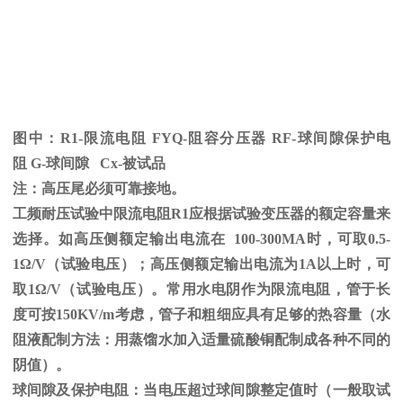
图中：
R1-限流电阻
FYQ-
阻容分压器
RF-
球间隙保护电
阻
G-
球间隙
Cx-
被试品
注：高压尾必须可靠接地。
工频耐压试验中限流电阻
R1
应根据试验变压器的额定容量来
选择。如高压侧额定输出电流在
100-300MA
时，可取
0.5-
1
Ω
/V（试验电压）；高压侧额定输出电流为
1A
以上时，可
取
1
Ω
/V（试验电压）。常用水电阴作为限流电阻，管于长
度可按
150KV/m
考虑，管子和粗细应具有足够的热容量（水
阻液配制方法：用蒸馏水加入适量硫酸铜配制成各种不同的
阴值）。
球间隙及保护电阻：当电压超过球间隙整定值时（一般取试