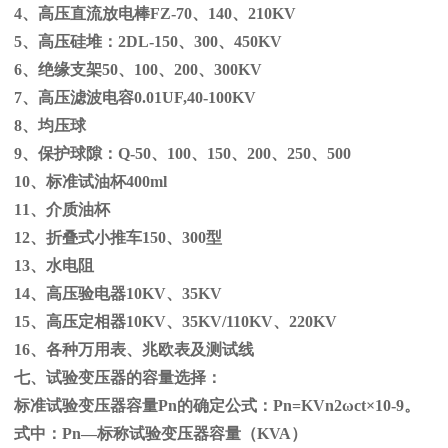
4、高压直流放电棒
FZ-70
、
140
、
210KV
5、高压硅堆：
2DL-150
、
300
、
450KV
6、绝缘支架
50
、
100
、
200
、
300KV
7、高压滤波电容
0.01UF,40-100KV
8、均压球
9、保护球隙：
Q-50
、
100
、
150
、
200
、
250
、
500
10、标准试油杯
400ml
11、介质油杯
12、折叠式小推车
150
、
300
型
13、水电阻
14、高压验电器
10KV
、
35KV
15、高压定相器
10KV
、
35KV/110KV
、
220KV
16、各种万用表、兆欧表及测试线
七、试验变压器的容量选择：
标准试验变压器容量
Pn
的确定公式：
Pn=KVn
2
ω
ct×
10
-9
。
式中：
Pn
—标称试验变压器容量（
KVA
）