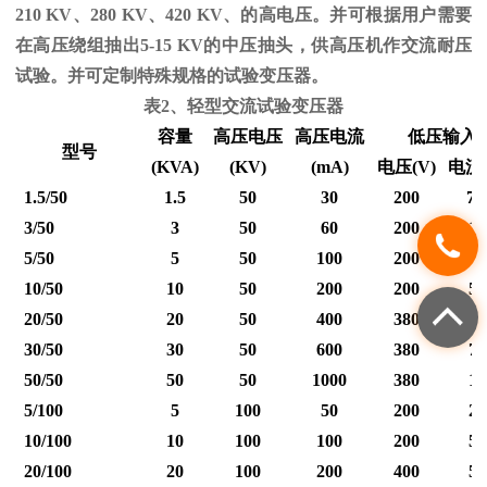
210 KV
、
280 KV
、
420 KV
、的高电压。并可根据用户需要
在高压绕组抽出
5-15 KV
的中压抽头，供高压机作交流耐压
试验。并可定制特殊规格的试验变压器。
表
2
、轻型交流试验变压器
容量
高压电压
高压电流
低压输入
型号
(KVA)
(KV)
(mA)
电压
(V)
电流
1.5/50
1.5
50
30
200
7.
3/50
3
50
60
200
15
5/50
5
50
100
200
25
10/50
10
50
200
200
50
20/50
20
50
400
380
53
30/50
30
50
600
380
79
50/50
50
50
1000
380
12
5/100
5
100
50
200
25
10/100
10
100
100
200
50
20/100
20
100
200
400
50