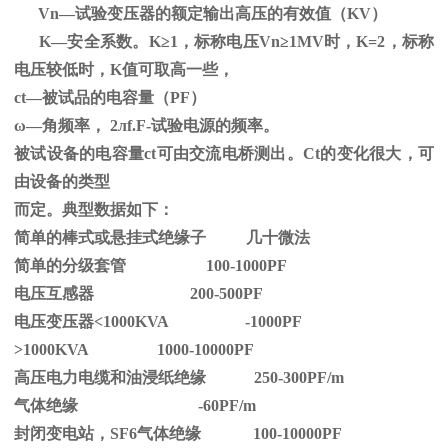
Vn—试验变压器的额定输出高压的有效值（
KV
）
K—安全系数。
K
≥1，标称电压Vn≥1MV时，K=2，标称
电压较低时，K值可取高一些，
ct—被试品的电容量（PF）
ω—角频率，
2
л
f.F-
试验电源的频率。
被试设备的电容量ct可由交流电桥测出。Ct的变化很大，可
由设备的类型
而定。典型数据如下：
简单的棒式或悬挂式绝缘子 几十微法
简单的分级套管 100-1000PF
电压互感器 200-500PF
电压变压器<1000KVA -1000PF
>1000KVA 1000-10000PF
高压电力电缆和油浸纸绝缘 250-300PF/m
气体绝缘 -60PF/m
封闭变电站，SF6气体绝缘 100-10000PF