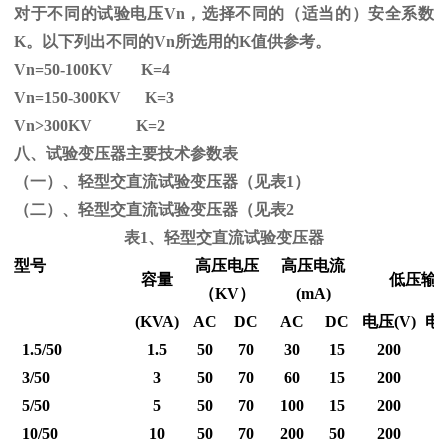
对于不同的试验电压
Vn
，选择不同的（适当的）安全系数
K
。以下列出不同的
Vn
所选用的
K
值供参考。
Vn=50-100KV K=4
Vn=150-300KV K=3
Vn
>300KV K=2
八、试验变压器主要技术参数表
（一）、轻型交直流试验变压器（见表1）
（二）、轻型交直流试验变压器（见表2
表1、轻型交直流试验变压器
型号
高压电压
高压电流
容量
低压输
（
KV
）
(mA)
(KVA)
AC
DC
AC
DC
电压
(V)
电
1.5/50
1.5
50
70
30
15
200
3/50
3
50
70
60
15
200
5/50
5
50
70
100
15
200
10/50
10
50
70
200
50
200