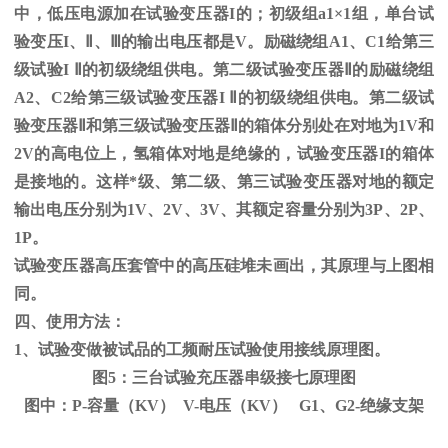
中，低压电源加在试验变压器
I
的；初级组
a1
×
1
组，单台试
验变压
I
、
Ⅱ
、
Ⅲ
的输出电压都是
V
。励磁绕组
A1
、
C1
给第三
级试验
I
Ⅱ的初级绕组供电。第二级试验变压器Ⅱ的励磁绕组
A2、C2给第三级试验变压器I Ⅱ的初级绕组供电。第二级试
验变压器Ⅱ和第三级试验变压器Ⅱ的箱体分别处在对地为1V和
2V的高电位上，氢箱体对地是绝缘的，试验变压器I的箱体
是接地的。这样*级、第二级、第三试验变压器对地的额定
输出电压分别为1V、2V、3V、其额定容量分别为3P、2P、
1P。
试验变压器高压套管中的高压硅堆未画出，其原理与上图相
同。
四、使用方法：
1、试验变做被试品的工频耐压试验使用接线原理图。
图5：三台试验充压器串级接七原理图
图中：P-容量（KV） V-电压（KV） G1、G2-绝缘支架