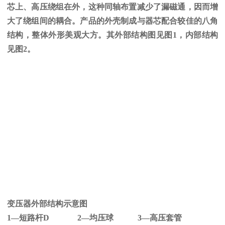
芯上、高压绕组在外，这种同轴布置减少了漏磁通，因而增
大了绕组间的耦合。产品的外壳制成与器芯配合较佳的八角
结构，整体外形美观大方。其外部结构图见图
1
，内部结构
见图
2
。
变压器外部结构示意图
1—短路杆
D 2
—均压球
3
—高压套管