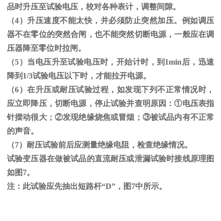
品时升压至试验电压，校对各种表计，调整间隙。
（
4
）升压速度不能太快，并必须防止突然加压。例如调压
器不在零位的突然合闸，也不能突然切断电源，一般应在调
压器降至零位时拉闸。
（
5
）当电压升至试验电压时，开始计时，到
1min
后，迅速
降到
1/3
试验电压以下时，才能拉开电源。
（
6
）在升压或耐压试验过程，如发现下列不正常情况时，
应立即降压，切断电源，停止试验并查明原因：
①
电压表指
针摆动很大；
②
发现绝缘烧焦或冒烟；
③
被试品内有不正常
的声音。
（
7
）耐压试验前后应测量绝缘电阻，检查绝缘情况。
试验变压器在做被试品的直流耐压或泄漏试验时接线原理图
如图
7
。
注：此试验应先抽出短路杆“
D
”，图
7
中所示。