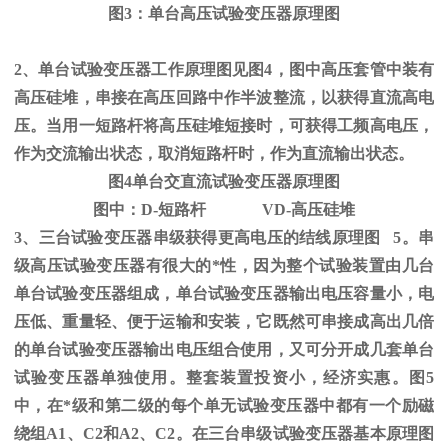
图
3
：单台高压试验变压器原理图
2、单台试验变压器工作原理图见图
4
，图中高压套管中装有
高压硅堆，串接在高压回路中作半波整流，以获得直流高电
压。当用一短路杆将高压硅堆短接时，可获得工频高电压，
作为交流输出状态，取消短路杆时，作为直流输出状态。
图
4
单台交直流试验变压器原理图
图中：
D-
短路杆
VD-
高压硅堆
3、三台试验变压器串级获得更高电压的结线原理图
5
。串
级高压试验变压器有很大的*性，因为整个试验装置由几台
单台试验变压器组成，单台试验变压器输出电压容量小，电
压低、重量轻、便于运输和安装，它既然可串接成高出几倍
的单台试验变压器输出电压组合使用，又可分开成几套单台
试验变压器单独使用。整套装置投资小，经济实惠。图
5
中，在*级和第二级的每个单无试验变压器中都有一个励磁
绕组
A1
、
C2
和
A2
、
C2
。在三台串级试验变压器基本原理图