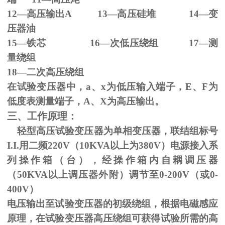
12—高压输出
A 13
—高压硅堆
14
—变
压器油
15—铁芯
16
—次低压绕组
17
—测
量绕组
18—二次高压绕组
在试验变压器中，
a
、
x
为低压输入端子，
E
、
F
为
低度表测量端子，
A
、
X
为高压输出。
三、工作原理：
轻型高压试验变压器为单相变压器，联结组标号
I.I.
用二频
220V
（
10KVA
以上为
380V
）电源接入系
列操作箱（台），经操作箱内自耦调压器
（
50KVA
以上调压器外附）调节至
0-200V
（或
0-
400V
）
电压输出至试验变压器的初级绕组，根据电磁感应
原理，在试验变压器高压绕组可获得试验所需的高