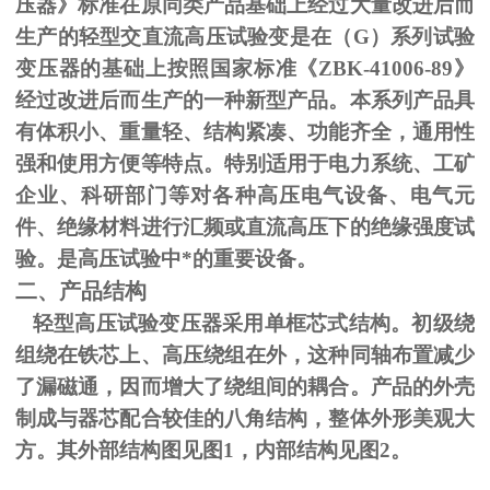
压器》标准在原同类产品基础上经过大量改进后而
生产的轻型交直流高压试验变是在（
G
）系列试验
变压器的基础上按照国家标准《
ZBK-41006-89
》
经过改进后而生产的一种新型产品。本系列产品具
有体积小、重量轻、结构紧凑、功能齐全，通用性
强和使用方便等特点。特别适用于电力系统、工矿
企业、科研部门等对各种高压电气设备、电气元
件、绝缘材料进行汇频或直流高压下的绝缘强度试
验。是高压试验中*的重要设备。
二、产品结构
轻型高压试验变压器采用单框芯式结构。初级绕
组绕在铁芯上、高压绕组在外，这种同轴布置减少
了漏磁通，因而增大了绕组间的耦合。产品的外壳
制成与器芯配合较佳的八角结构，整体外形美观大
方。其外部结构图见图
1
，内部结构见图
2
。