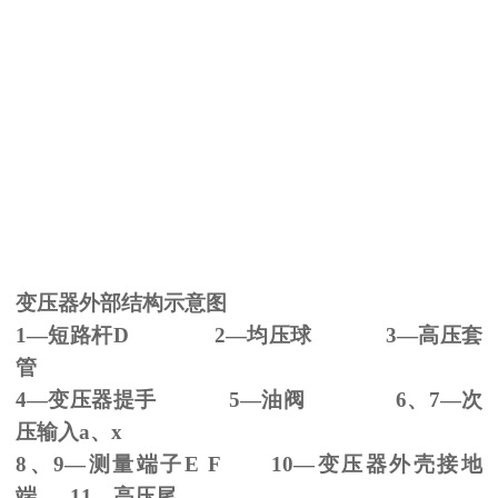
变压器外部结构示意图
1—短路杆
D 2
—均压球
3
—高压套
管
4—变压器提手
5
—油阀
6
、
7
—次
压输入
a
、
x
8、
9
—测量端子
E F 10
—变压器外壳接地
端
11
—高压尾