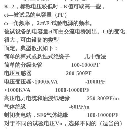
K=2，标称电压较低时，K值可取高一些，
ct—被试品的电容量（PF）
ω—角频率，
2
л
f.F-
试验电源的频率。
被试设备的电容量ct可由交流电桥测出。Ct的变化
很大，可由设备的类型
而定。典型数据如下：
简单的棒式或悬挂式绝缘子 几十微法
简单的分级套管 100-1000PF
电压互感器 200-500PF
电压变压器<1000KVA -1000PF
>1000KVA 1000-10000PF
高压电力电缆和油浸纸绝缘 250-300PF/m
气体绝缘 -60PF/m
封闭变电站，SF6气体绝缘 100-10000PF
对于不同的试验电压
Vn
，选择不同的（适当的）