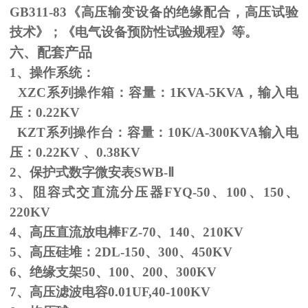
GB311-83
《高压输变设备的绝缘配合，高压试验
技术》；《电气设备预防性试验规程》等。
六、配套产品
1、操作系统：
XZC系列操作箱：容量：
1KVA-5KVA
，输入电
压：
0.22KV
KZT系列操作台：容量：
10K/A-300KVA
输入电
压：
0.22KV
、
0.38KV
2、保护式数字微安表
SWB-
Ⅱ
3、阻容式交直流分压器
FYQ-50
、
100
、
150
、
220KV
4、高压直流放电棒
FZ-70
、
140
、
210KV
5、高压硅堆：
2DL-150
、
300
、
450KV
6、绝缘支架
50
、
100
、
200
、
300KV
7、高压滤波电容
0.01UF,40-100KV