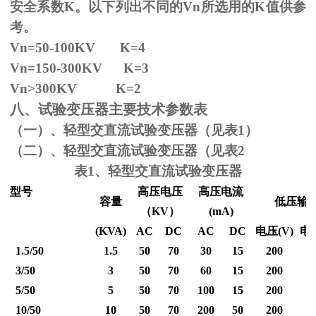
安全系数
K
。以下列出不同的
Vn
所选用的
K
值供参
考。
Vn=50-100KV K=4
Vn=150-300KV K=3
Vn
>300KV K=2
八、试验变压器主要技术参数表
（一）、轻型交直流试验变压器（见表1）
（二）、轻型交直流试验变压器（见表2
表1、轻型交直流试验变压器
型号
高压电压
高压电流
容量
低压输
（
KV
）
(mA)
(KVA)
AC
DC
AC
DC
电压
(V)
电
1.5/50
1.5
50
70
30
15
200
3/50
3
50
70
60
15
200
5/50
5
50
70
100
15
200
10/50
10
50
70
200
50
200