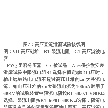
图
7
：高压直流泄漏试验接线图
图：
VD-
高压硅堆
R1-
限流电阻
C1-
高压滤波电
容
FYQ-阻容分压器
Cx-
被试品
A-
带保护微安表
泄露试验中限流电阻
R1
选择在额定输出电压时，
输出端短路电电流不超过高压硅堆的zui大整流电
流。如电压硅堆的zui大整流电流为
100mA
时用于
60KV
的试验装置中限流电阴按
R1=60/0,1=600K
Ω
选择。限流电阻按
R1=60/01=600K
Ω选择，限流电
阻应具有足够的容量和沿面放电距离。高压滤流电