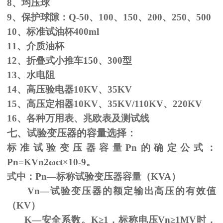
8、均压球
9、保护球隙：
Q-50
、
100
、
150
、
200
、
250
、
500
10、标准试油杯
400ml
11、介质油杯
12、折叠式小推车
150
、
300
型
13、水电阻
14、高压验电器
10KV
、
35KV
15、高压定相器
10KV
、
35KV/110KV
、
220KV
16、各种万用表、兆欧表及测试线
七、试验变压器的容量选择：
标准试验变压器容量
Pn
的确定公式：
Pn=KVn
2
ω
ct×
10
-9
。
式中：
Pn
—标称试验变压器容量（
KVA
）
Vn—试验变压器的额定输出高压的有效值
（
KV
）
K—安全系数。
K
≥1，标称电压Vn≥1MV时，