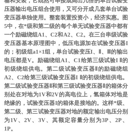
输和安装，它既然可串接成高出几倍的单台试验变
压器输出电压组合使用，又可分开成几套单台试验
变压器单独使用。整套装置投资小，经济实惠。图
5
中，在*级和第二级的每个单无试验变压器中都有
一个励磁绕组
A1
、
C2
和
A2
、
C2
。在三台串级试验
变压器基本原理图中，低压电源加在试验变压器
I
的；初级组
a1
×
1
组，单台试验变压
I
、
Ⅱ
、
Ⅲ
的输出
电压都是
V
。励磁绕组
A1
、
C1
给第三级试验
I
Ⅱ的
初级绕组供电。第二级试验变压器Ⅱ的励磁绕组
A2、C2给第三级试验变压器I Ⅱ的初级绕组供电。
第二级试验变压器Ⅱ和第三级试验变压器Ⅱ的箱体分
别处在对地为1V和2V的高电位上，氢箱体对地是
绝缘的，试验变压器I的箱体是接地的。这样*级、
第二级、第三试验变压器对地的额定输出电压分别
为1V、2V、3V、其额定容量分别为3P、2P、
1P。