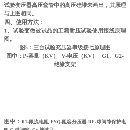
试验变压器高压套管中的高压硅堆未画出，其原理
与上图相同。
四、使用方法：
1、试验变做被试品的工频耐压试验使用接线原理
图。
图5：三台试验充压器串级接七原理图
图中：P-容量（KV） V-电压（KV） G1、G2-
绝缘支架
图中：
R1-限流电阻
FYQ-
阻容分压器
RF-
球间隙保护电
阻
G-
球间隙
Cx-
被试品