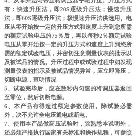
4、从零开始匀带旋转调压器手轮升压。升压方式
有：快速升压法，即
20S
逐级升压法；慢速升压
法，即
60S
逐级升压法；极慢速升压法供选用。电
压从零开始按一定的升压方式和速度上升到您所需
的额定试验电压的
75
％后，再以每秒
2
％额定试验
电压从零开始按一定的升压方式和速度上升到您所
需的额定试验电压，并密切注意测量仪表的批示以
及被试品的情况。升压过程中或试验过程中如发现
测量仪表的指示及被试品情况异常，应立即降压，
切断电源，查明情况。
5、试验完毕后，应在数秒内匀速的将调压器返回
至零位，然后切断电源。
6、本产品有得超过额定参数使用。除试验必需
外，决不允许全电压通电或断电。
7、使用本产品做高压试验时，除熟悉本说明外，
还必须严格执行国家有关标准和操作规程，可参照