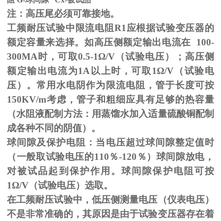
注：高压尾必须可靠接地。
工频耐压试验中限流电阻
R1
应根据试验变压器的
额定容量来选择。如高压侧额定输出电流在
100-
300MA
时，可取
0.5-1
Ω
/V（试验电压）；高压侧
额定输出电流为
1A
以上时，可取
1
Ω
/V（试验电
压）。常用水电阴作为限流电阻，管于长度可按
150KV/m
考虑，管子和粗细应具有足够的热容量
（水阻液配制方法：用蒸馏水加入适量硫酸铜配制
成各种不同的阴值）。
球间隙及保护电阻：当电压超过球间隙整定值时
（一般取试验电压的
110
％
-120
％）球间隙放电，
对被试品起到保护作用。球间隙保护电阻可按
1
Ω
/V（试验电压）选取。
在工频耐压试验中，低压侧测量电压（仪表电压）
不是非常准确的，其原因是由于试验变压器存在着