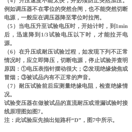
（
4
）升压速度不能太快，并必须防止突然加压。
例如调压器不在零位的突然合闸，也不能突然切断
电源，一般应在调压器降至零位时拉闸。
（
5
）当电压升至试验电压时，开始计时，到
1min
后，迅速降到
1/3
试验电压以下时，才能拉开电
源。
（
6
）在升压或耐压试验过程，如发现下列不正常
情况时，应立即降压，切断电源，停止试验并查明
原因：
①
电压表指针摆动很大；
②
发现绝缘烧焦或
冒烟；
③
被试品内有不正常的声音。
（
7
）耐压试验前后应测量绝缘电阻，检查绝缘情
况。
试验变压器在做被试品的直流耐压或泄漏试验时接
线原理图如图
7
。
注：此试验应先抽出短路杆“
D
”，图
7
中所示。