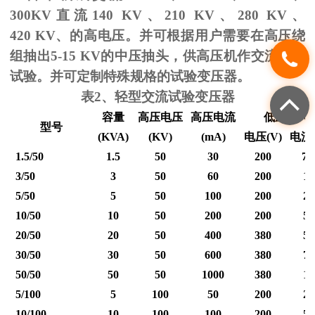
300KV
直流
140 KV
、
210 KV
、
280 KV
、
420 KV
、的高电压。并可根据用户需要在高压绕
组抽出
5-15 KV
的中压抽头，供高压机作交流耐压
试验。并可定制特殊规格的试验变压器。
表
2
、轻型交流试验变压器
容量
高压电压
高压电流
低压输入
型号
(KVA)
(KV)
(mA)
电压
(V)
电流
1.5/50
1.5
50
30
200
7.
3/50
3
50
60
200
15
5/50
5
50
100
200
25
10/50
10
50
200
200
50
20/50
20
50
400
380
53
30/50
30
50
600
380
79
50/50
50
50
1000
380
12
5/100
5
100
50
200
25
10/100
10
100
100
200
50