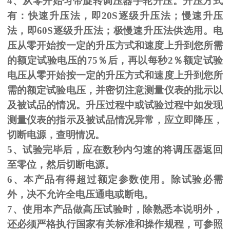
4、从零开始匀带旋转调压器手轮升压。升压方式
有：快速升压法，即
20S
逐级升压法；慢速升压
法，即
60S
逐级升压法；极慢速升压法供选用。电
压从零开始按一定的升压方式和速度上升到您所需
的额定试验电压的
75
％后，再以每秒
2
％额定试验
电压从零开始按一定的升压方式和速度上升到您所
需的额定试验电压，并密切注意测量仪表的批示以
及被试品的情况。升压过程中或试验过程中如发现
测量仪表的指示及被试品情况异常，应立即降压，
切断电源，查明情况。
5、试验完毕后，应在数秒内匀速的将调压器返回
至零位，然后切断电源。
6、本产品有得超过额定参数使用。除试验必需
外，决不允许全电压通电或断电。
7、使用本产品做高压试验时，除熟悉本说明外，
还必须严格执行国家有关标准和操作规程，可参照