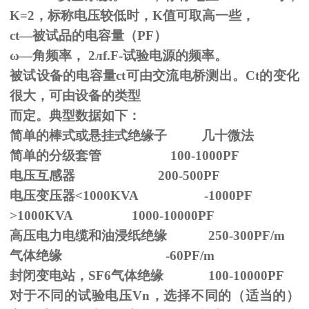
K=2，标称电压较低时，K值可取高一些，
ct—被试品的电容量（PF）
ω—角频率，
2
л
f.F-
试验电源的频率。
被试设备的电容量ct可由交流电桥测出。Ct的变化
很大，可由设备的类型
而定。典型数据如下：
简单的棒式或悬挂式绝缘子 几十微法
简单的分级套管 100-1000PF
电压互感器 200-500PF
电压变压器<1000KVA -1000PF
>1000KVA 1000-10000PF
高压电力电缆和油浸纸绝缘 250-300PF/m
气体绝缘 -60PF/m
封闭变电站，SF6气体绝缘 100-10000PF
对于不同的试验电压
Vn
，选择不同的（适当的）