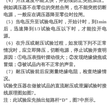
（
4
）升压速度不能太快，并必须防止突然加压。
例如调压器不在零位的突然合闸，也不能突然切断
电源，一般应在调压器降至零位时拉闸。
（
5
）当电压升至试验电压时，开始计时，到
1min
后，迅速降到
1/3
试验电压以下时，才能拉开电
源。
（
6
）在升压或耐压试验过程，如发现下列不正常
情况时，应立即降压，切断电源，停止试验并查明
原因：
①
电压表指针摆动很大；
②
发现绝缘烧焦或
冒烟；
③
被试品内有不正常的声音。
（
7
）耐压试验前后应测量绝缘电阻，检查绝缘情
况。
试验变压器在做被试品的直流耐压或泄漏试验时接
线原理图如图
7
。
注：此试验应先抽出短路杆“
D
”，图
7
中所示。