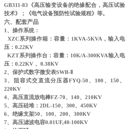
GB311-83
《高压输变设备的绝缘配合，高压试验
技术》；《电气设备预防性试验规程》等。
六、配套产品
1、操作系统：
XZC系列操作箱：容量：
1KVA-5KVA
，输入电
压：
0.22KV
KZT系列操作台：容量：
10K/A-300KVA
输入电
压：
0.22KV
、
0.38KV
2、保护式数字微安表
SWB-
Ⅱ
3、阻容式交直流分压器
FYQ-50
、
100
、
150
、
220KV
4、高压直流放电棒
FZ-70
、
140
、
210KV
5、高压硅堆：
2DL-150
、
300
、
450KV
6、绝缘支架
50
、
100
、
200
、
300KV
7、高压滤波电容
0.01UF,40-100KV