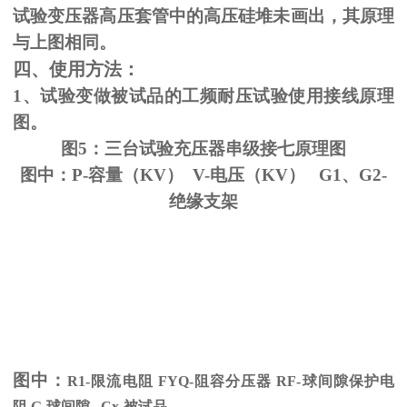
试验变压器高压套管中的高压硅堆未画出，其原理
与上图相同。
四、使用方法：
1、试验变做被试品的工频耐压试验使用接线原理
图。
图5：三台试验充压器串级接七原理图
图中：P-容量（KV） V-电压（KV） G1、G2-
绝缘支架
图中：
R1-限流电阻
FYQ-
阻容分压器
RF-
球间隙保护电
阻
G-
球间隙
Cx-
被试品