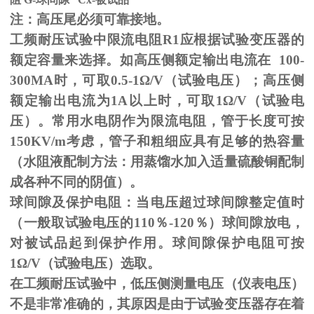
注：高压尾必须可靠接地。
工频耐压试验中限流电阻
R1
应根据试验变压器的
额定容量来选择。如高压侧额定输出电流在
100-
300MA
时，可取
0.5-1
Ω
/V（试验电压）；高压侧
额定输出电流为
1A
以上时，可取
1
Ω
/V（试验电
压）。常用水电阴作为限流电阻，管于长度可按
150KV/m
考虑，管子和粗细应具有足够的热容量
（水阻液配制方法：用蒸馏水加入适量硫酸铜配制
成各种不同的阴值）。
球间隙及保护电阻：当电压超过球间隙整定值时
（一般取试验电压的
110
％
-120
％）球间隙放电，
对被试品起到保护作用。球间隙保护电阻可按
1
Ω
/V（试验电压）选取。
在工频耐压试验中，低压侧测量电压（仪表电压）
不是非常准确的，其原因是由于试验变压器存在着