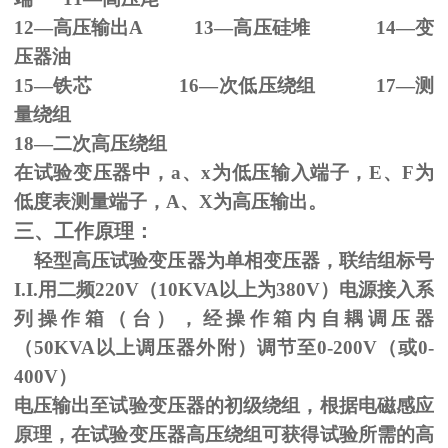
12—高压输出
A 13
—高压硅堆
14
—变
压器油
15—铁芯
16
—次低压绕组
17
—测
量绕组
18—二次高压绕组
在试验变压器中，
a
、
x
为低压输入端子，
E
、
F
为
低度表测量端子，
A
、
X
为高压输出。
三、工作原理：
轻型高压试验变压器为单相变压器，联结组标号
I.I.
用二频
220V
（
10KVA
以上为
380V
）电源接入系
列操作箱（台），经操作箱内自耦调压器
（
50KVA
以上调压器外附）调节至
0-200V
（或
0-
400V
）
电压输出至试验变压器的初级绕组，根据电磁感应
原理，在试验变压器高压绕组可获得试验所需的高