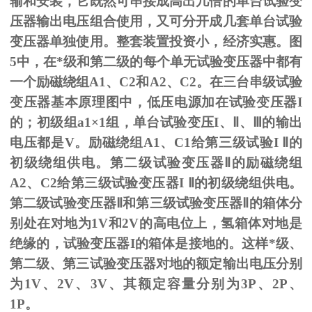
输和安装，它既然可串接成高出几倍的单台试验变
压器输出电压组合使用，又可分开成几套单台试验
变压器单独使用。整套装置投资小，经济实惠。图
5
中，在*级和第二级的每个单无试验变压器中都有
一个励磁绕组
A1
、
C2
和
A2
、
C2
。在三台串级试验
变压器基本原理图中，低压电源加在试验变压器
I
的；初级组
a1
×
1
组，单台试验变压
I
、
Ⅱ
、
Ⅲ
的输出
电压都是
V
。励磁绕组
A1
、
C1
给第三级试验
I
Ⅱ的
初级绕组供电。第二级试验变压器Ⅱ的励磁绕组
A2、C2给第三级试验变压器I Ⅱ的初级绕组供电。
第二级试验变压器Ⅱ和第三级试验变压器Ⅱ的箱体分
别处在对地为1V和2V的高电位上，氢箱体对地是
绝缘的，试验变压器I的箱体是接地的。这样*级、
第二级、第三试验变压器对地的额定输出电压分别
为1V、2V、3V、其额定容量分别为3P、2P、
1P。