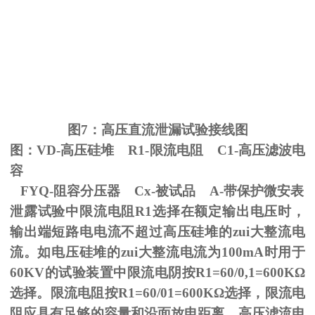
图
7
：高压直流泄漏试验接线图
图：
VD-
高压硅堆
R1-
限流电阻
C1-
高压滤波电
容
FYQ-阻容分压器
Cx-
被试品
A-
带保护微安表
泄露试验中限流电阻
R1
选择在额定输出电压时，
输出端短路电电流不超过高压硅堆的zui大整流电
流。如电压硅堆的zui大整流电流为
100mA
时用于
60KV
的试验装置中限流电阴按
R1=60/0,1=600K
Ω
选择。限流电阻按
R1=60/01=600K
Ω选择，限流电
阻应具有足够的容量和沿面放电距离。高压滤流电