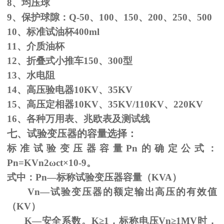
8、均压球
9、保护球隙：
Q-50
、
100
、
150
、
200
、
250
、
500
10、标准试油杯
400ml
11、介质油杯
12、折叠式小推车
150
、
300
型
13、水电阻
14、高压验电器
10KV
、
35KV
15、高压定相器
10KV
、
35KV/110KV
、
220KV
16、各种万用表、兆欧表及测试线
七、试验变压器的容量选择：
标准试验变压器容量
Pn
的确定公式：
Pn=KVn
2
ω
ct×
10
-9
。
式中：
Pn
—标称试验变压器容量（
KVA
）
Vn—试验变压器的额定输出高压的有效值
（
KV
）
K—安全系数。
K
≥1，标称电压Vn≥1MV时，