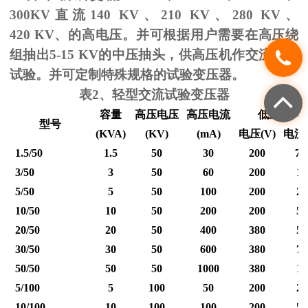
300KV
直流
140 KV
、
210 KV
、
280 KV
、
420 KV
、的高电压。并可根据用户需要在高压绕
组抽出
5-15 KV
的中压抽头，供高压机作交流耐压
试验。并可定制特殊规格的试验变压器。
表
2
、轻型交流试验变压器
容量
高压电压
高压电流
低压输入
型号
(KVA)
(KV)
(mA)
电压
(V)
电流
1.5/50
1.5
50
30
200
7.
3/50
3
50
60
200
15
5/50
5
50
100
200
25
10/50
10
50
200
200
50
20/50
20
50
400
380
53
30/50
30
50
600
380
79
50/50
50
50
1000
380
12
5/100
5
100
50
200
25
10/100
10
100
100
200
50