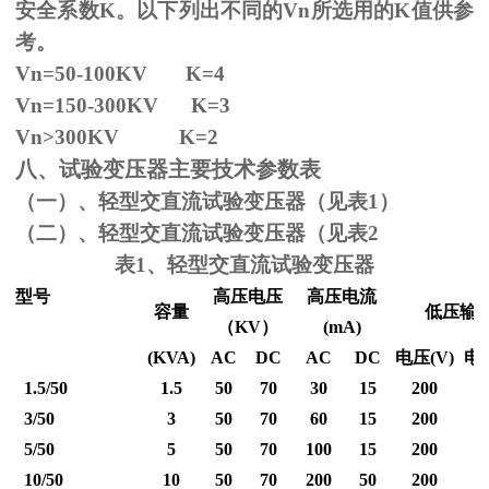
安全系数
K
。以下列出不同的
Vn
所选用的
K
值供参
考。
Vn=50-100KV K=4
Vn=150-300KV K=3
Vn
>300KV K=2
八、试验变压器主要技术参数表
（一）、轻型交直流试验变压器（见表1）
（二）、轻型交直流试验变压器（见表2
表1、轻型交直流试验变压器
型号
高压电压
高压电流
容量
低压输
（
KV
）
(mA)
(KVA)
AC
DC
AC
DC
电压
(V)
电
1.5/50
1.5
50
70
30
15
200
3/50
3
50
70
60
15
200
5/50
5
50
70
100
15
200
10/50
10
50
70
200
50
200