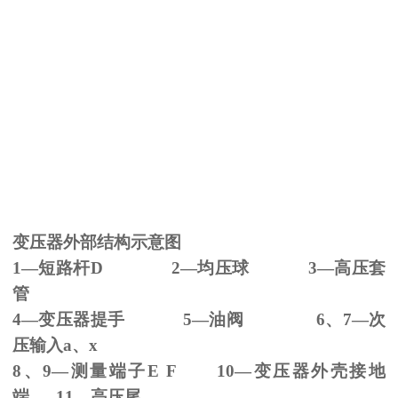
变压器外部结构示意图
1—短路杆
D 2
—均压球
3
—高压套
管
4—变压器提手
5
—油阀
6
、
7
—次
压输入
a
、
x
8、
9
—测量端子
E F 10
—变压器外壳接地
端
11
—高压尾