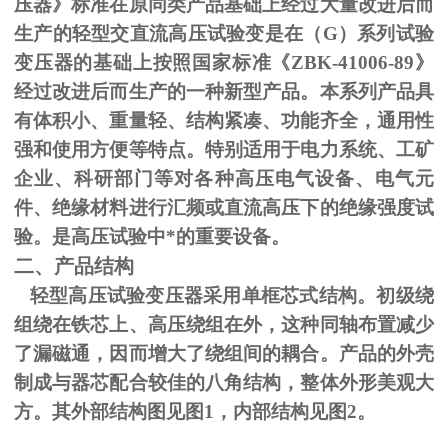
压器》标准在原同类产品基础上经过大量改进后而
生产的轻型交直流高压试验变是在（
G
）系列试验
变压器的基础上按照国家标准《
ZBK-41006-89
》
经过改进后而生产的一种新型产品。本系列产品具
有体积小、重量轻、结构紧凑、功能齐全，通用性
强和使用方便等特点。特别适用于电力系统、工矿
企业、科研部门等对各种高压电气设备、电气元
件、绝缘材料进行汇频或直流高压下的绝缘强度试
验。是高压试验中*的重要设备。
二、产品结构
轻型高压试验变压器采用单框芯式结构。初级绕
组绕在铁芯上、高压绕组在外，这种同轴布置减少
了漏磁通，因而增大了绕组间的耦合。产品的外壳
制成与器芯配合较佳的八角结构，整体外形美观大
方。其外部结构图见图
1
，内部结构见图
2
。