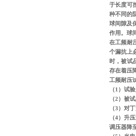
于长度可
种不同的
球间隙及
作用。球
在工频耐
个漏抗上
时，被试
存在着压
工频耐压
（
1
）试验
（
2
）被试
（
3
）对丁
（
4
）升压
调压器降