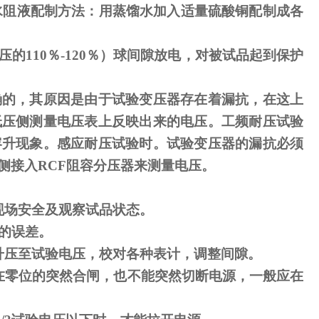
水阻液配制方法：用蒸馏水加入适量硫酸铜配制成各
压的
110
％
-120
％）球间隙放电，对被试品起到保护
确的，其原因是由于试验变压器存在着漏抗，在这上
低压侧测量电压表上反映出来的电压。工频耐压试验
容升现象。感应耐压试验时。试验变压器的漏抗必须
侧接入
RCF
阻容分压器来测量电压。
现场安全及观察试品状态。
的误差。
升压至试验电压，校对各种表计，调整间隙。
在零位的突然合闸，也不能突然切断电源，一般应在