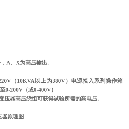
子，
A
、
X
为高压输出。
220V
（
10KVA
以上为
380V
）电源接入系列操作箱
至
0-200V
（或
0-400V
）
变压器高压绕组可获得试验所需的高电压。
压器原理图