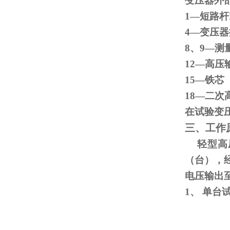
变压器外
1—短路杆
4—变
8、
9
—测
12—高压
15
18—二次
在试验变
三、工作
轻型高压
（台），
电压输出
1、
单台