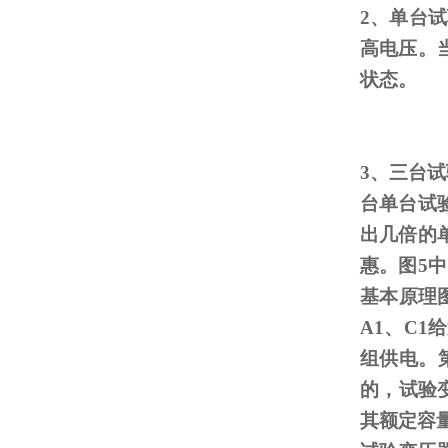
2、单台
高电压。
状态。
3、三台
台单台试
出几倍的
惠。图
5
中
基本原理
A1
、
C1
给
组供电。
的，试验
其额定容量