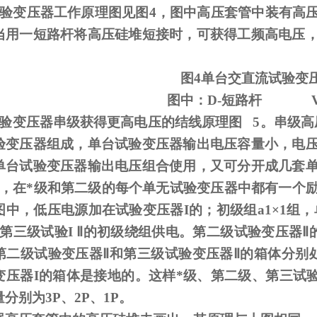
试验变压器工作原理图见图
4
，图中高压套管中装有高
当用一短路杆将高压硅堆短接时，可获得工频高电压
图
4
单台交直流试验变
图中：
D-
短路杆
试验变压器串级获得更高电压的结线原理图
5
。串级高
验变压器组成，单台试验变压器输出电压容量小，电
单台试验变压器输出电压组合使用，又可分开成几套
，在*级和第二级的每个单无试验变压器中都有一个
图中，低压电源加在试验变压器
I
的；初级组
a1
×
1
组，
第三级试验
I
Ⅱ的初级绕组供电。第二级试验变压器Ⅱ的
第二级试验变压器Ⅱ和第三级试验变压器Ⅱ的箱体分别
变压器I的箱体是接地的。这样*级、第二级、第三试验
分别为3P、2P、1P。