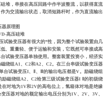
压硅堆，串接在高压回路中作半波整流，以获得直流
，作为交流输出状态，取消短路杆时，作为直流输出
压器原理图
VD-
高压硅堆
压试验变压器有很大的*性，因为整个试验装置由几
压低、重量轻、便于运输和安装，它既然可串接成高
单台试验变压器单独使用。整套装置投资小，经济实
励磁绕组
A1
、
C2
和
A2
、
C2
。在三台串级试验变压器
单台试验变压
I
、
Ⅱ
、
Ⅲ
的输出电压都是
V
。励磁绕组
励磁绕组A2、C2给第三级试验变压器I Ⅱ的初级绕
处在对地为1V和2V的高电位上，氢箱体对地是绝缘
变压器对地的额定输出电压分别为1V、2V、3V、