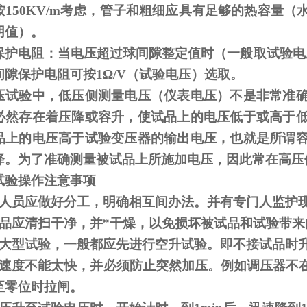
按
150KV/m
考虑，管子和粗细应具有足够的热容量（
阴值）。
保护电阻：当电压超过球间隙整定值时（一般取试验电
间隙保护电阻可按
1
Ω
/V（试验电压）选取。
压试验中，低压侧测量电压（仪表电压）不是非常准
必然存在着压降或容升，使试品上的电压低于或高于
品上的电压高于试验变压器的输出电压，也就是所谓
降。为了准确测量被试品上所施加电压，因此常在高压
试验操作注意事项
人员应做好分工，明确相互间办法。并有专门人监护
品应清扫干净，并*干燥，以免损坏被试品和试验带来
大型试验，一般都应先进行空升试验。即不接试品时
速度不能太快，并必须防止突然加压。例如调压器不
至零位时拉闸。