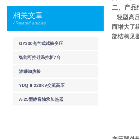
二、产品
相关文章
轻型高压
/ Related articles
而增大了
部结构见
GY330充气式试验变压
器
智能可控硅温控柜7台
120kw
油罐加热棒
YDQ-II-220KV交流高压
声光验电器
A-25型静音轴承加热器