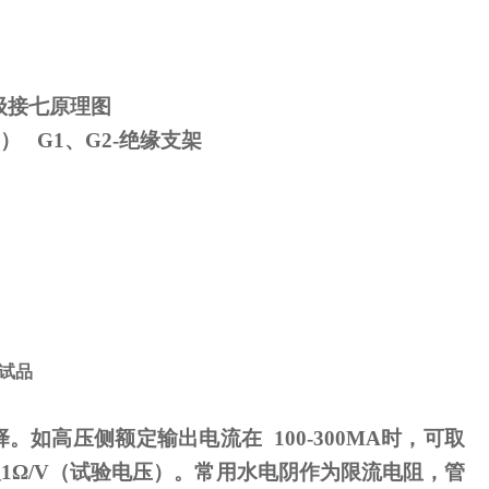
级接七原理图
） G1、G2-绝缘支架
试品
择。如高压侧额定输出电流在
100-300MA
时，可取
取
1
Ω
/V（试验电压）。常用水电阴作为限流电阻，管