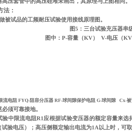
器高压套管中的高压硅堆未画出，其原理与上图相同。
方法：
变做被试品的工频耐压试验使用接线原理图。
图5：三台试验充压器串
图中：P-容量（KV） V-电压（KV
-限流电阻
FYQ-
阻容分压器
RF-
球间隙保护电阻
G-
球间隙
Cx-
被
尾必须可靠接地。
试验中限流电阻
R1
应根据试验变压器的额定容量来选
V（试验电压）；高压侧额定输出电流为
1A
以上时，可