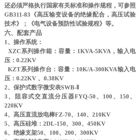
还必须严格执行国家有关标准和操作规程，可参照
GB311-83
《高压输变设备的绝缘配合，高压试验
技术》；《电气设备预防性试验规程》等。
六、配套产品
1、操作系统：
XZC系列操作箱：容量：
1KVA-5KVA
，输入电
压：
0.22KV
KZT系列操作台：容量：
10K/A-300KVA
输入电
压：
0.22KV
、
0.38KV
2、保护式数字微安表
SWB-
Ⅱ
3、阻容式交直流分压器
FYQ-50
、
100
、
150
、
220KV
4、高压直流放电棒
FZ-70
、
140
、
210KV
5、高压硅堆：
2DL-150
、
300
、
450KV
6、绝缘支架
50
、
100
、
200
、
300KV