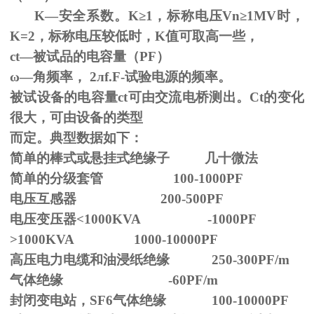
K—安全系数。
K
≥1，标称电压Vn≥1MV时，
K=2，标称电压较低时，K值可取高一些，
ct—被试品的电容量（PF）
ω—角频率，
2
л
f.F-
试验电源的频率。
被试设备的电容量ct可由交流电桥测出。Ct的变化
很大，可由设备的类型
而定。典型数据如下：
简单的棒式或悬挂式绝缘子 几十微法
简单的分级套管 100-1000PF
电压互感器 200-500PF
电压变压器<1000KVA -1000PF
>1000KVA 1000-10000PF
高压电力电缆和油浸纸绝缘 250-300PF/m
气体绝缘 -60PF/m
封闭变电站，SF6气体绝缘 100-10000PF