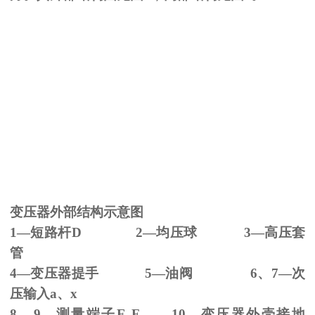
变压器外部结构示意图
1—短路杆
D 2
—均压球
3
—高压套
管
4—变压器提手
5
—油阀
6
、
7
—次
压输入
a
、
x
8、
9
—测量端子
E F 10
—变压器外壳接地