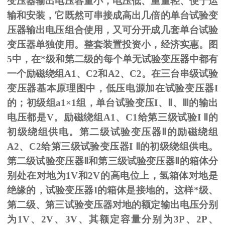
变压器输出电压容量小，电压低、重量轻、便于运
输和安装，它既然可串接成高出几倍的单台试验变
压器输出电压组合使用，又可分开成几套单台试验
变压器单独使用。整套装置投资小，经济实惠。图
5
中，在*级和第二级的每个单无试验变压器中都有
一个励磁绕组
A1
、
C2
和
A2
、
C2
。在三台串级试验
变压器基本原理图中，低压电源加在试验变压器
I
的；初级组
a1
×
1
组，单台试验变压
I
、
Ⅱ
、
Ⅲ
的输出
电压都是
V
。励磁绕组
A1
、
C1
给第三级试验
I
Ⅱ的
初级绕组供电。第二级试验变压器Ⅱ的励磁绕组
A2、C2给第三级试验变压器I Ⅱ的初级绕组供电。
第二级试验变压器Ⅱ和第三级试验变压器Ⅱ的箱体分
别处在对地为1V和2V的高电位上，氢箱体对地是
绝缘的，试验变压器I的箱体是接地的。这样*级、
第二级、第三试验变压器对地的额定输出电压分别
为1V、2V、3V、其额定容量分别为3P、2P、