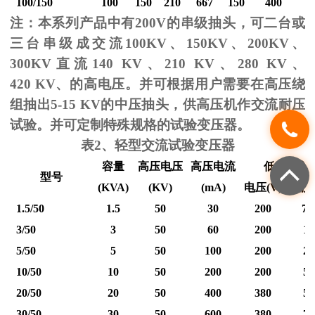
100/150
100
150
210
667
150
400
2
注：本系列产品中有
200V
的串级抽头，可二台或
三台串级成交流
100KV
、
150KV
、
200KV
、
300KV
直流
140 KV
、
210 KV
、
280 KV
、
420 KV
、的高电压。并可根据用户需要在高压绕
组抽出
5-15 KV
的中压抽头，供高压机作交流耐压
试验。并可定制特殊规格的试验变压器。
表
2
、轻型交流试验变压器
容量
高压电压
高压电流
低压输入
型号
(KVA)
(KV)
(mA)
电压
(V)
电流
1.5/50
1.5
50
30
200
7.
3/50
3
50
60
200
15
5/50
5
50
100
200
25
10/50
10
50
200
200
50
20/50
20
50
400
380
53
30/50
30
50
600
380
79