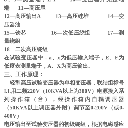
端
11
—高压尾
12—高压输出
A 13
—高压硅堆
14
—变
压器油
15—铁芯
16
—次低压绕组
17
—测
量绕组
18—二次高压绕组
在试验变压器中，
a
、
x
为低压输入端子，
E
、
F
为
低度表测量端子，
A
、
X
为高压输出。
三、工作原理：
轻型高压试验变压器为单相变压器，联结组标号
I.I.
用二频
220V
（
10KVA
以上为
380V
）电源接入系
列操作箱（台），经操作箱内自耦调压器
（
50KVA
以上调压器外附）调节至
0-200V
（或
0-
400V
）
电压输出至试验变压器的初级绕组，根据电磁感应