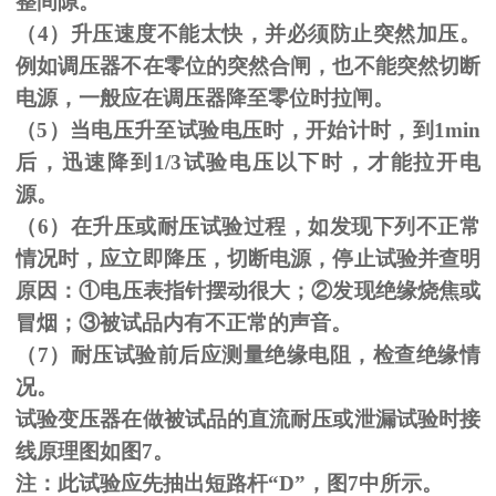
整间隙。
（
4
）升压速度不能太快，并必须防止突然加压。
例如调压器不在零位的突然合闸，也不能突然切断
电源，一般应在调压器降至零位时拉闸。
（
5
）当电压升至试验电压时，开始计时，到
1min
后，迅速降到
1/3
试验电压以下时，才能拉开电
源。
（
6
）在升压或耐压试验过程，如发现下列不正常
情况时，应立即降压，切断电源，停止试验并查明
原因：
①
电压表指针摆动很大；
②
发现绝缘烧焦或
冒烟；
③
被试品内有不正常的声音。
（
7
）耐压试验前后应测量绝缘电阻，检查绝缘情
况。
试验变压器在做被试品的直流耐压或泄漏试验时接
线原理图如图
7
。
注：此试验应先抽出短路杆“
D
”，图
7
中所示。