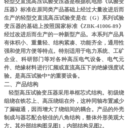
轻型交直流高压试验变压器是根据机电部《试验变
压器》标准在原同类产品基础上经过大量改进后而
生产的轻型交直流高压试验变是在（
G
）系列试验
变压器的基础上按照国家标准《
ZBK-41006-89
》
经过改进后而生产的一种新型产品。本系列产品具
有体积小、重量轻、结构紧凑、功能齐全，通用性
强和使用方便等特点。特别适用于电力系统、工矿
企业、科研部门等对各种高压电气设备、电气元
件、绝缘材料进行汇频或直流高压下的绝缘强度试
验。是高压试验中*的重要设备。
二、产品结构
轻型高压试验变压器采用单框芯式结构。初级绕
组绕在铁芯上、高压绕组在外，这种同轴布置减少
了漏磁通，因而增大了绕组间的耦合。产品的外壳
制成与器芯配合较佳的八角结构，整体外形美观大
方。其外部结构图见图
1
，内部结构见图
2
。