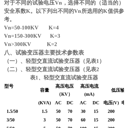
对于不同的试验电压
Vn
，选择不同的（适当的）
安全系数
K
。以下列出不同的
Vn
所选用的
K
值供参
考。
Vn=50-100KV K=4
Vn=150-300KV K=3
Vn
>300KV K=2
八、试验变压器主要技术参数表
（一）、轻型交直流试验变压器（见表1）
（二）、轻型交直流试验变压器（见表2
表1、轻型交直流试验变压器
型号
高压电压
高压电流
容量
低压输
（
KV
）
(mA)
(KVA)
AC
DC
AC
DC
电压
(V)
电
1.5/50
1.5
50
70
30
15
200
3/50
3
50
70
60
15
200