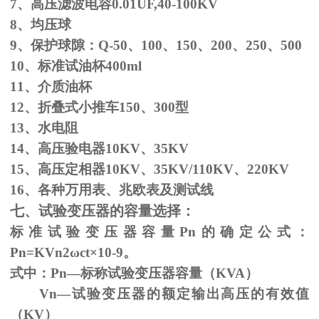
7、高压滤波电容
0.01UF,40-100KV
8、均压球
9、保护球隙：
Q-50
、
100
、
150
、
200
、
250
、
500
10、标准试油杯
400ml
11、介质油杯
12、折叠式小推车
150
、
300
型
13、水电阻
14、高压验电器
10KV
、
35KV
15、高压定相器
10KV
、
35KV/110KV
、
220KV
16、各种万用表、兆欧表及测试线
七、试验变压器的容量选择：
标准试验变压器容量
Pn
的确定公式：
Pn=KVn
2
ω
ct×
10
-9
。
式中：
Pn
—标称试验变压器容量（
KVA
）
Vn—试验变压器的额定输出高压的有效值
（
KV
）