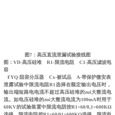
图
7
：高压直流泄漏试验接线图
图：
VD-
高压硅堆
R1-
限流电阻
C1-
高压滤波电
容
FYQ-阻容分压器
Cx-
被试品
A-
带保护微安表
泄露试验中限流电阻
R1
选择在额定输出电压时，
输出端短路电电流不超过高压硅堆的zui大整流电
流。如电压硅堆的zui大整流电流为
100mA
时用于
60KV
的试验装置中限流电阴按
R1=60/0,1=600K
Ω
选择。限流电阻按
R1=60/01=600K
Ω选择，限流电