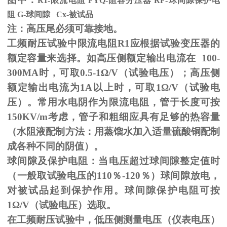
R1-限流电阻
FYQ-
阻容分压器
RF-
球间隙保护电
阻
G-
球间隙
Cx-
被试品
注：高压尾必须可靠接地。
工频耐压试验中限流电阻
R1
应根据试验变压器的
额定容量来选择。如高压侧额定输出电流在
100-
300MA
时，可取
0.5-1
Ω
/V（试验电压）；高压侧
额定输出电流为
1A
以上时，可取
1
Ω
/V（试验电
压）。常用水电阴作为限流电阻，管于长度可按
150KV/m
考虑，管子和粗细应具有足够的热容量
（水阻液配制方法：用蒸馏水加入适量硫酸铜配制
成各种不同的阴值）。
球间隙及保护电阻：当电压超过球间隙整定值时
（一般取试验电压的
110
％
-120
％）球间隙放电，
对被试品起到保护作用。球间隙保护电阻可按
1
Ω
/V（试验电压）选取。
在工频耐压试验中，低压侧测量电压（仪表电压）