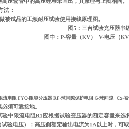
器高压套管中的高压硅堆未画出，其原理与上图相同。
方法：
变做被试品的工频耐压试验使用接线原理图。
图5：三台试验充压器串
图中：P-容量（KV） V-电压（KV
-限流电阻
FYQ-
阻容分压器
RF-
球间隙保护电阻
G-
球间隙
Cx-
被
尾必须可靠接地。
试验中限流电阻
R1
应根据试验变压器的额定容量来选
V（试验电压）；高压侧额定输出电流为
1A
以上时，可