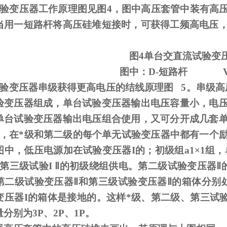
试验变压器工作原理图见图
4
，图中高压套管中装有高
当用一短路杆将高压硅堆短接时，可获得工频高电压
图
4
单台交直流试验变
图中：
D-
短路杆
试验变压器串级获得更高电压的结线原理图
5
。串级高
验变压器组成，单台试验变压器输出电压容量小，电
单台试验变压器输出电压组合使用，又可分开成几套
，在*级和第二级的每个单无试验变压器中都有一个
图中，低压电源加在试验变压器
I
的；初级组
a1
×
1
组，
第三级试验
I
Ⅱ的初级绕组供电。第二级试验变压器Ⅱ的
第二级试验变压器Ⅱ和第三级试验变压器Ⅱ的箱体分别
变压器I的箱体是接地的。这样*级、第二级、第三试验
分别为3P、2P、1P。