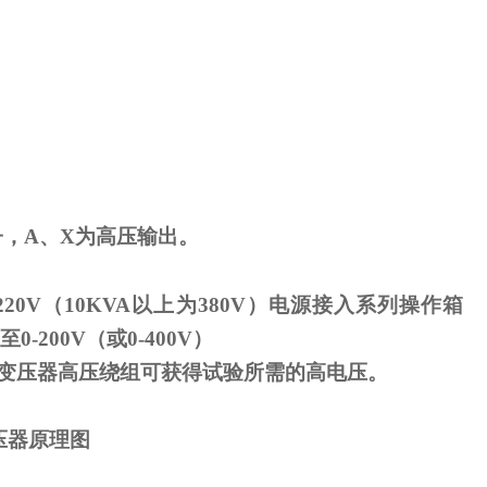
子，
A
、
X
为高压输出。
220V
（
10KVA
以上为
380V
）电源接入系列操作箱
至
0-200V
（或
0-400V
）
变压器高压绕组可获得试验所需的高电压。
压器原理图