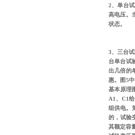
2、单台
高电压。
状态。
3、三台
台单台试
出几倍的
惠。图
5
中
基本原理
A1
、
C1
给
组供电。
的，试验
其额定容量