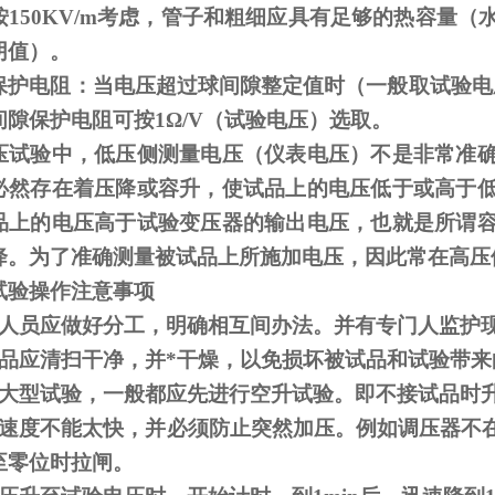
按
150KV/m
考虑，管子和粗细应具有足够的热容量（
阴值）。
保护电阻：当电压超过球间隙整定值时（一般取试验电
间隙保护电阻可按
1
Ω
/V（试验电压）选取。
压试验中，低压侧测量电压（仪表电压）不是非常准
必然存在着压降或容升，使试品上的电压低于或高于
品上的电压高于试验变压器的输出电压，也就是所谓
降。为了准确测量被试品上所施加电压，因此常在高压
试验操作注意事项
人员应做好分工，明确相互间办法。并有专门人监护
品应清扫干净，并*干燥，以免损坏被试品和试验带来
大型试验，一般都应先进行空升试验。即不接试品时
速度不能太快，并必须防止突然加压。例如调压器不
至零位时拉闸。