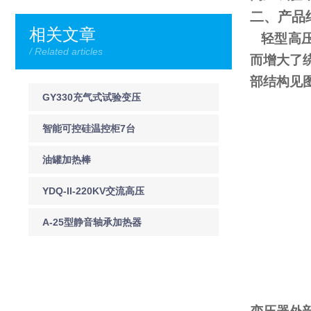
二、产品
相关文章
轻型高压
/ Related articles
而增大了
部结构见
GY330充气式试验变压
器
智能可控硅温控柜7台
120kw
油罐加热棒
YDQ-II-220KV交流高压
声光验电器
A-25型静音轴承加热器