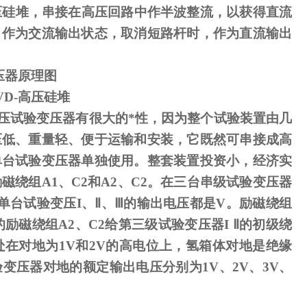
压硅堆，串接在高压回路中作半波整流，以获得直流
，作为交流输出状态，取消短路杆时，作为直流输出
压器原理图
VD-
高压硅堆
压试验变压器有很大的*性，因为整个试验装置由几
压低、重量轻、便于运输和安装，它既然可串接成高
单台试验变压器单独使用。整套装置投资小，经济实
励磁绕组
A1
、
C2
和
A2
、
C2
。在三台串级试验变压器
单台试验变压
I
、
Ⅱ
、
Ⅲ
的输出电压都是
V
。励磁绕组
励磁绕组A2、C2给第三级试验变压器I Ⅱ的初级绕
处在对地为1V和2V的高电位上，氢箱体对地是绝缘
变压器对地的额定输出电压分别为1V、2V、3V、