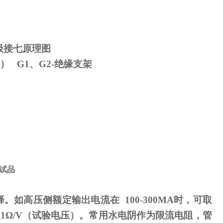
级接七原理图
） G1、G2-绝缘支架
试品
择。如高压侧额定输出电流在
100-300MA
时，可取
取
1
Ω
/V（试验电压）。常用水电阴作为限流电阻，管