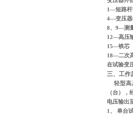
变压器外
1—短路杆
4—变
8、
9
—测
12—高压
15
18—二次
在试验变
三、工作
轻型高压
（台），
电压输出
1、
单台