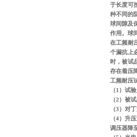
于长度可
种不同的
球间隙及
作用。球
在工频耐
个漏抗上
时，被试
存在着压
工频耐压
（
1
）试验
（
2
）被试
（
3
）对丁
（
4
）升压
调压器降