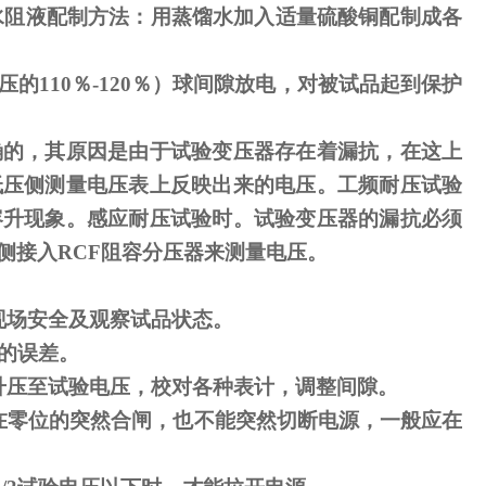
水阻液配制方法：用蒸馏水加入适量硫酸铜配制成各
压的
110
％
-120
％）球间隙放电，对被试品起到保护
确的，其原因是由于试验变压器存在着漏抗，在这上
低压侧测量电压表上反映出来的电压。工频耐压试验
容升现象。感应耐压试验时。试验变压器的漏抗必须
侧接入
RCF
阻容分压器来测量电压。
现场安全及观察试品状态。
的误差。
升压至试验电压，校对各种表计，调整间隙。
在零位的突然合闸，也不能突然切断电源，一般应在