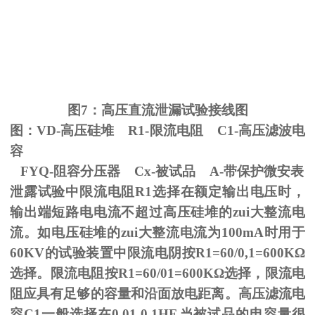
图
7
：高压直流泄漏试验接线图
图：
VD-
高压硅堆
R1-
限流电阻
C1-
高压滤波电
容
FYQ-阻容分压器
Cx-
被试品
A-
带保护微安表
泄露试验中限流电阻
R1
选择在额定输出电压时，
输出端短路电电流不超过高压硅堆的zui大整流电
流。如电压硅堆的zui大整流电流为
100mA
时用于
60KV
的试验装置中限流电阴按
R1=60/0,1=600K
Ω
选择。限流电阻按
R1=60/01=600K
Ω选择，限流电
阻应具有足够的容量和沿面放电距离。高压滤流电
容C1一般选择在0.01-0.1HF,当被试品的电容量很