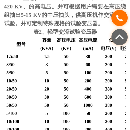
420 KV
、的高电压。并可根据用户需要在高压绕
组抽出
5-15 KV
的中压抽头，供高压机作交流耐压
试验。并可定制特殊规格的试验变压器。
表
2
、轻型交流试验变压器
容量
高压电压
高压电流
低压输入
型号
(KVA)
(KV)
(mA)
电压
(V)
电流
1.5/50
1.5
50
30
200
7.
3/50
3
50
60
200
15
5/50
5
50
100
200
25
10/50
10
50
200
200
50
20/50
20
50
400
380
53
30/50
30
50
600
380
79
50/50
50
50
1000
380
12
5/100
5
100
50
200
25
10/100
10
100
100
200
50
20/100
20
100
200
400
50