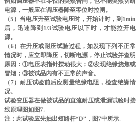
例如调压器不在零位的突然合闸，也不能突然切断
电源，一般应在调压器降至零位时拉闸。
（
5
）当电压升至试验电压时，开始计时，到
1min
后，迅速降到
1/3
试验电压以下时，才能拉开电
源。
（
6
）在升压或耐压试验过程，如发现下列不正常
情况时，应立即降压，切断电源，停止试验并查明
原因：
①
电压表指针摆动很大；
②
发现绝缘烧焦或
冒烟；
③
被试品内有不正常的声音。
（
7
）耐压试验前后应测量绝缘电阻，检查绝缘情
况。
试验变压器在做被试品的直流耐压或泄漏试验时接
线原理图如图
7
。
注：此试验应先抽出短路杆“
D
”，图
7
中所示。