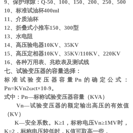
9、保护球隙：
Q-50
、
100
、
150
、
200
、
250
、
500
10、标准试油杯
400ml
11、介质油杯
12、折叠式小推车
150
、
300
型
13、水电阻
14、高压验电器
10KV
、
35KV
15、高压定相器
10KV
、
35KV/110KV
、
220KV
16、各种万用表、兆欧表及测试线
七、试验变压器的容量选择：
标准试验变压器容量
Pn
的确定公式：
Pn=KVn
2
ω
ct×
10
-9
。
式中：
Pn
—标称试验变压器容量（
KVA
）
Vn—试验变压器的额定输出高压的有效值
（
KV
）
K—安全系数。
K
≥1，标称电压Vn≥1MV时，
K=2，标称电压较低时，K值可取高一些，