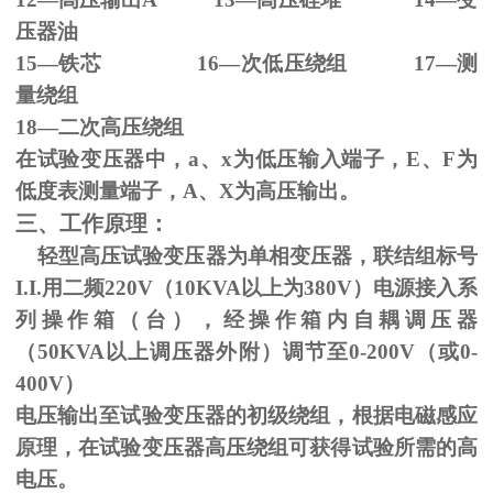
压器油
15—铁芯
16
—次低压绕组
17
—测
量绕组
18—二次高压绕组
在试验变压器中，
a
、
x
为低压输入端子，
E
、
F
为
低度表测量端子，
A
、
X
为高压输出。
三、工作原理：
轻型高压试验变压器为单相变压器，联结组标号
I.I.
用二频
220V
（
10KVA
以上为
380V
）电源接入系
列操作箱（台），经操作箱内自耦调压器
（
50KVA
以上调压器外附）调节至
0-200V
（或
0-
400V
）
电压输出至试验变压器的初级绕组，根据电磁感应
原理，在试验变压器高压绕组可获得试验所需的高
电压。