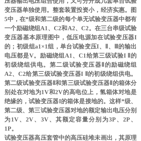
压器输出电压组合使用，又可分开成几套单台试验
变压器单独使用。整套装置投资小，经济实惠。图
5
中，在*级和第二级的每个单无试验变压器中都有
一个励磁绕组
A1
、
C2
和
A2
、
C2
。在三台串级试验
变压器基本原理图中，低压电源加在试验变压器
I
的；初级组
a1
×
1
组，单台试验变压
I
、
Ⅱ
、
Ⅲ
的输出
电压都是
V
。励磁绕组
A1
、
C1
给第三级试验
I
Ⅱ的
初级绕组供电。第二级试验变压器Ⅱ的励磁绕组
A2、C2给第三级试验变压器I Ⅱ的初级绕组供电。
第二级试验变压器Ⅱ和第三级试验变压器Ⅱ的箱体分
别处在对地为1V和2V的高电位上，氢箱体对地是
绝缘的，试验变压器I的箱体是接地的。这样*级、
第二级、第三试验变压器对地的额定输出电压分别
为1V、2V、3V、其额定容量分别为3P、2P、
1P。
试验变压器高压套管中的高压硅堆未画出，其原理