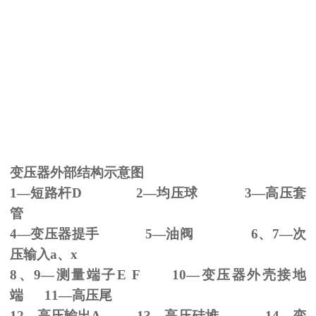
变压器外部结构示意图
1—短路杆
D 2
—均压球
3
—高压套
管
4—变压器提手
5
—油阀
6
、
7
—次
压输入
a
、
x
8、
9
—测量端子
E F 10
—变压器外壳接地
端
11
—高压尾
12—高压输出
A 13
—高压硅堆
14
—变