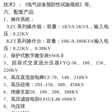
技术》；《电气设备预防性试验规程》等。
六、配套产品
1、操作系统：
XZC系列操作箱：容量：
1KVA-5KVA
，输入电
压：
0.22KV
KZT系列操作台：容量：
10K/A-300KVA
输入电
压：
0.22KV
、
0.38KV
2、保护式数字微安表
SWB-
Ⅱ
3、阻容式交直流分压器
FYQ-50
、
100
、
150
、
220KV
4、高压直流放电棒
FZ-70
、
140
、
210KV
5、高压硅堆：
2DL-150
、
300
、
450KV
6、绝缘支架
50
、
100
、
200
、
300KV
7、高压滤波电容
0.01UF,40-100KV
8、均压球