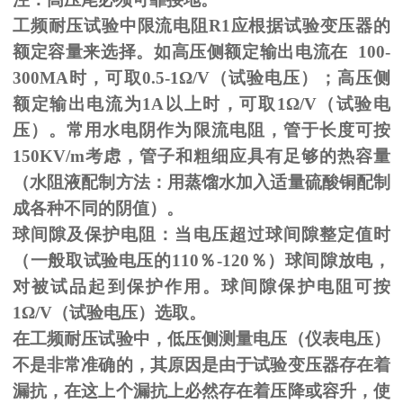
工频耐压试验中限流电阻
R1
应根据试验变压器的
额定容量来选择。如高压侧额定输出电流在
100-
300MA
时，可取
0.5-1
Ω
/V（试验电压）；高压侧
额定输出电流为
1A
以上时，可取
1
Ω
/V（试验电
压）。常用水电阴作为限流电阻，管于长度可按
150KV/m
考虑，管子和粗细应具有足够的热容量
（水阻液配制方法：用蒸馏水加入适量硫酸铜配制
成各种不同的阴值）。
球间隙及保护电阻：当电压超过球间隙整定值时
（一般取试验电压的
110
％
-120
％）球间隙放电，
对被试品起到保护作用。球间隙保护电阻可按
1
Ω
/V（试验电压）选取。
在工频耐压试验中，低压侧测量电压（仪表电压）
不是非常准确的，其原因是由于试验变压器存在着
漏抗，在这上个漏抗上必然存在着压降或容升，使