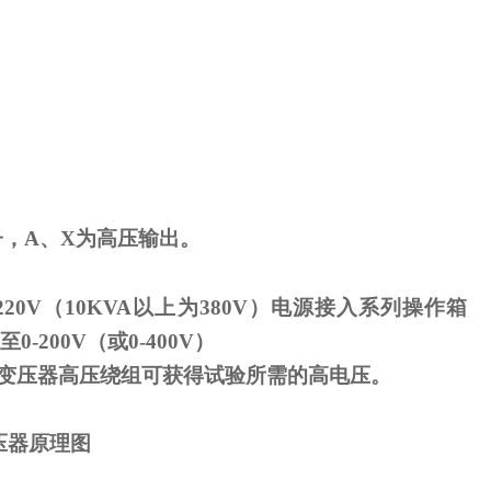
子，
A
、
X
为高压输出。
220V
（
10KVA
以上为
380V
）电源接入系列操作箱
至
0-200V
（或
0-400V
）
变压器高压绕组可获得试验所需的高电压。
压器原理图