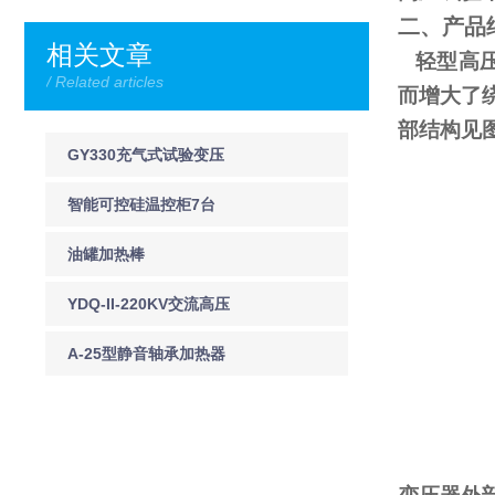
二、产品
相关文章
轻型高压
/ Related articles
而增大了
部结构见
GY330充气式试验变压
器
智能可控硅温控柜7台
120kw
油罐加热棒
YDQ-II-220KV交流高压
声光验电器
A-25型静音轴承加热器