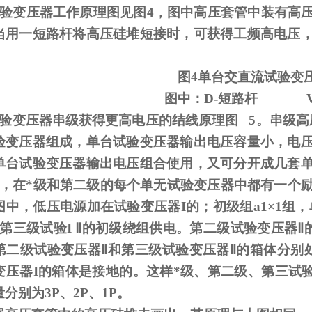
试验变压器工作原理图见图
4
，图中高压套管中装有高
当用一短路杆将高压硅堆短接时，可获得工频高电压
图
4
单台交直流试验变
图中：
D-
短路杆
试验变压器串级获得更高电压的结线原理图
5
。串级高
验变压器组成，单台试验变压器输出电压容量小，电
单台试验变压器输出电压组合使用，又可分开成几套
，在*级和第二级的每个单无试验变压器中都有一个
图中，低压电源加在试验变压器
I
的；初级组
a1
×
1
组，
第三级试验
I
Ⅱ的初级绕组供电。第二级试验变压器Ⅱ的
第二级试验变压器Ⅱ和第三级试验变压器Ⅱ的箱体分别
变压器I的箱体是接地的。这样*级、第二级、第三试验
分别为3P、2P、1P。