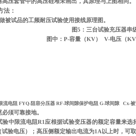
器高压套管中的高压硅堆未画出，其原理与上图相同。
方法：
变做被试品的工频耐压试验使用接线原理图。
图5：三台试验充压器串
图中：P-容量（KV） V-电压（KV
-限流电阻
FYQ-
阻容分压器
RF-
球间隙保护电阻
G-
球间隙
Cx-
被
尾必须可靠接地。
试验中限流电阻
R1
应根据试验变压器的额定容量来选
V（试验电压）；高压侧额定输出电流为
1A
以上时，可