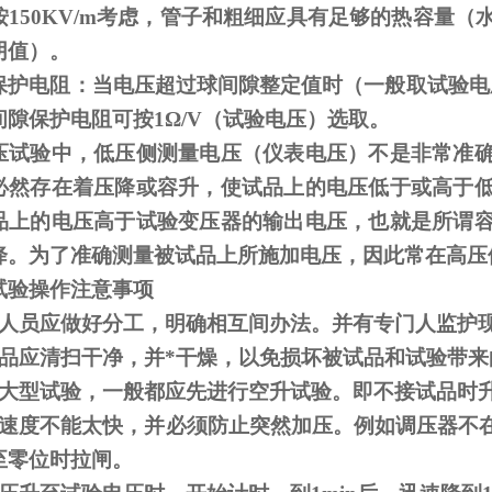
按
150KV/m
考虑，管子和粗细应具有足够的热容量（
阴值）。
保护电阻：当电压超过球间隙整定值时（一般取试验电
间隙保护电阻可按
1
Ω
/V（试验电压）选取。
压试验中，低压侧测量电压（仪表电压）不是非常准
必然存在着压降或容升，使试品上的电压低于或高于
品上的电压高于试验变压器的输出电压，也就是所谓
降。为了准确测量被试品上所施加电压，因此常在高压
试验操作注意事项
人员应做好分工，明确相互间办法。并有专门人监护
品应清扫干净，并*干燥，以免损坏被试品和试验带来
大型试验，一般都应先进行空升试验。即不接试品时
速度不能太快，并必须防止突然加压。例如调压器不
至零位时拉闸。