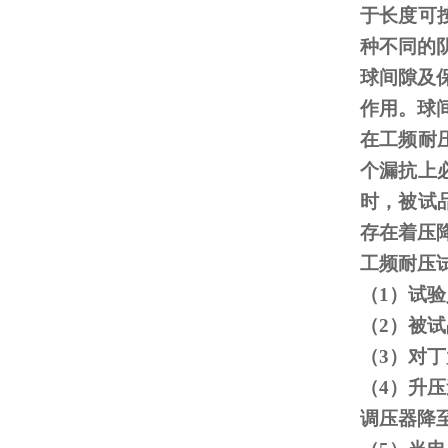
于长度可
种不同的
球间隙及
作用。球
在工频耐
个漏抗上
时，被试
存在着压
工频耐压
（
1
）试验
（
2
）被试
（
3
）对丁
（
4
）升压
调压器降