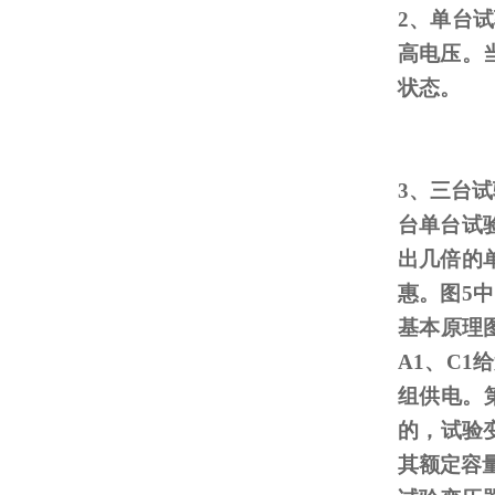
2、单台
高电压。
状态。
3、三台
台单台试
出几倍的
惠。图
5
中
基本原理
A1
、
C1
给
组供电。
的，试验
其额定容量