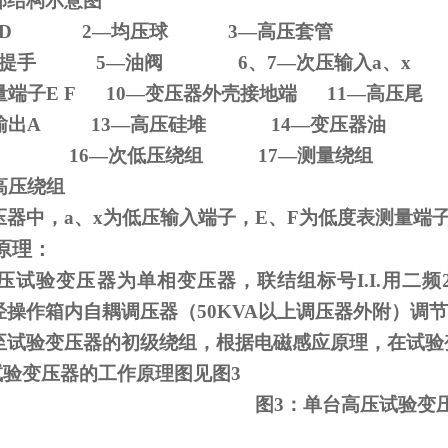
部结构示意图
D 2
—均压球
3
—高压套管
压器提手
5
—油阀
6
、
7
—次压输入
a
、
x
量端子
E F 10
—变压器外壳接地端
11
—高压尾
输出
A 13
—高压硅堆
14
—变压器油
—铁芯
16
—次低压绕组
17
—测量绕组
高压绕组
压器中，
a
、
x
为低压输入端子，
E
、
F
为低度表测量端
原理：
试验变压器为单相变压器，联结组标号
I.I.
用二频
经操作箱内自耦调压器（
50KVA
以上调压器外附）调节
至试验变压器的初级绕组，根据电磁感应原理，在试验
试验变压器的工作原理图见图
3
图
3
：单台高压试验变