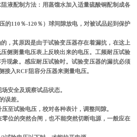
水阻液配制方法：用蒸馏水加入适量硫酸铜配制成各
压的
110
％
-120
％）球间隙放电，对被试品起到保护
确的，其原因是由于试验变压器存在着漏抗，在这上
低压侧测量电压表上反映出来的电压。工频耐压试验
容升现象。感应耐压试验时。试验变压器的漏抗必须
侧接入
RCF
阻容分压器来测量电压。
现场安全及观察试品状态。
的误差。
升压至试验电压，校对各种表计，调整间隙。
在零位的突然合闸，也不能突然切断电源，一般应在