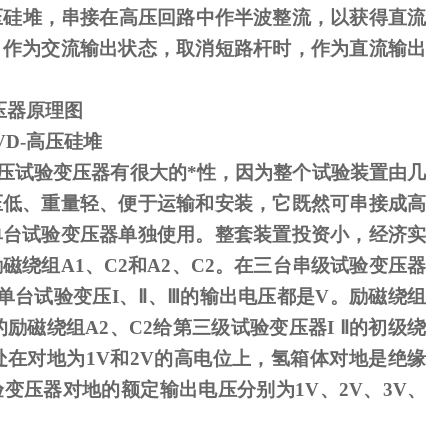
压硅堆，串接在高压回路中作半波整流，以获得直流
，作为交流输出状态，取消短路杆时，作为直流输出
压器原理图
VD-
高压硅堆
压试验变压器有很大的*性，因为整个试验装置由几
压低、重量轻、便于运输和安装，它既然可串接成高
单台试验变压器单独使用。整套装置投资小，经济实
励磁绕组
A1
、
C2
和
A2
、
C2
。在三台串级试验变压器
单台试验变压
I
、
Ⅱ
、
Ⅲ
的输出电压都是
V
。励磁绕组
励磁绕组A2、C2给第三级试验变压器I Ⅱ的初级绕
处在对地为1V和2V的高电位上，氢箱体对地是绝缘
变压器对地的额定输出电压分别为1V、2V、3V、