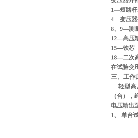
变压器外
1—短路杆
4—变
8、
9
—测
12—高压
15
18—二次
在试验变
三、工作
轻型高压
（台），
电压输出
1、
单台