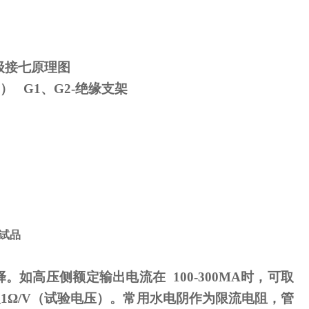
级接七原理图
） G1、G2-绝缘支架
试品
择。如高压侧额定输出电流在
100-300MA
时，可取
取
1
Ω
/V（试验电压）。常用水电阴作为限流电阻，管