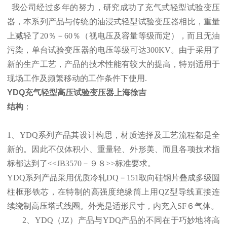
我公司经过多年的努力，研究成功了充气式轻型试验变压
器，本系列产品与传统的油浸式轻型试验变压器相比，重量
上减轻了20％－60％（视电压及容量等级而定），而且无油
污染，单台试验变压器的电压等级可达300KV。由于采用了
新的生产工艺，产品的技术性能有较大的提高，特别适用于
现场工作及频繁移动的工作条件下使用.
YDQ充气轻型高压试验变压器上海徐吉
结构
：
1、YDQ系列产品其设计构思，材质选择及工艺流程都是全
新的。因此不仅体积小、重量轻、外形美、而且各项技术指
标都达到了<<JB3570－９８>>标准要求。
YDQ系列产品采用优质冷轧DQ－151取向硅钢片叠成多级圆
柱框形铁芯，在特制的高强度绝缘筒上用QZ型导线直接连
续绕制高压塔式线圈。外壳是适形尺寸，内充入SF６气体。
2、YDQ（JZ）产品与YDQ产品的不同在于巧妙地将高