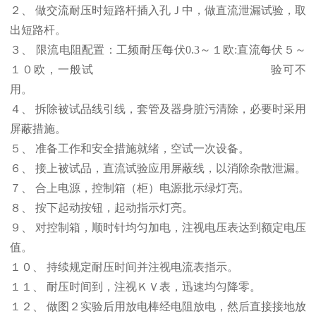
２、 做交流耐压时短路杆插入孔Ｊ中，做直流泄漏试验，取
出短路杆。
３、 限流电阻配置：工频耐压每伏0.3～１欧:直流每伏５～
１０欧，一般试 验可不
用。
４、 拆除被试品线引线，套管及器身脏污清除，必要时采用
屏蔽措施。
５、 准备工作和安全措施就绪，空试一次设备。
６、 接上被试品，直流试验应用屏蔽线，以消除杂散泄漏。
７、 合上电源，控制箱（柜）电源批示绿灯亮。
８、 按下起动按钮，起动指示灯亮。
９、 对控制箱，顺时针均匀加电，注视电压表达到额定电压
值。
１０、 持续规定耐压时间并注视电流表指示。
１１、 耐压时间到，注视ＫＶ表，迅速均匀降零。
１２、 做图２实验后用放电棒经电阻放电，然后直接接地放