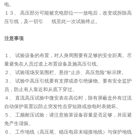
电。
１３、 高压部分可能被充电部位一一放电后，改变或拆除高
压引线，及一切引 线至此一次试验终止。
注意事项
１、 试验设备的布置，对人身周围要有足够的安全距离。尽
量避免在人员过道上布置设备及施高压引线。
２、 试验现场安装围栏、悬挂“止步、高压危险”标示牌。
３、 试验中高压引线要有支撑或牵引绝缘物。要有安全监护
员，防止有人靠近和从底下穿过。
４、 直流高压试验中微安表在高位时，除有屏蔽盒外有过流
自动保护装置以防止突发性击穿短路或放电时表烧坏。
５、 工频耐压试验：请注意验算设备容量是否足够，并应避
免产生谐振。
６、 工作地线（高压尾、稳压电容末端接地线）与保护地线