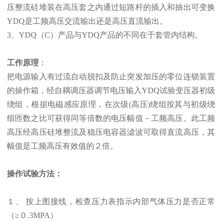
压整流硅堆装在高压套之内通过短路杆的插入和抽出可变换
YDQ是工频高压交流输出还是高压直流输出。
3、YDQ（C）产品与YDQ产品的不同在于套管内结构。
工作原理
：
把电源输入有过流自动脱扣及防止突发加压的零位连锁装置
的操作箱，经自耦调压器调节电压输入YDQ试验变压器初级
绕组，根据电磁感应原理，在次级(高压)绕组按其与初级绕
组匝数之比可获得同等倍数的电压幅值－工频高压。此工频
高压经高压硅堆整流及稳压电容器滤波可取得直流高压，其
幅值是工频高压有效值的２倍。
操作试验方法：
１、 按上图接线，检查压力表指示内部气体压力是否正常
（≥０.3MPA）