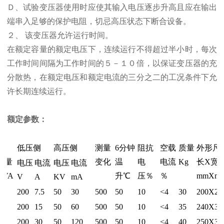
Ｄ、试验变压器使用时应使其输入电压逐步升高且应在输出
端串入足够的保护电阻，切忌高压状态下断合设备。
２、 该变压器允许运行时间。
在额定容量的额定电压下，连续运行不得超过半小时，每次
工作时间间隔为工作时间的５－１０倍，以保证变压器的充
分散热，在额定电压和额定电流的三分之二的工况条件下允
许长期连续运行。
额定参数：
低压侧
高压侧
测量
6分钟
阻抗
空载
质量
外形尺
容量
变化
温
电
电流
Kg
长Х宽
电压
电流
电压
电流
KVA
升℃
压％
％
mmХm
V
A
KV
mA
.5
200
7.5
50
30
500
50
10
<4
30
200Х27
3
200
15
50
60
500
50
10
<4
35
240Х30
6
200
30
50
120
500
50
10
<4
40
250Х35