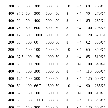
10
200
50
50
200
500
50
10
<4
60
260Х37
15
400
37.5
50
300
500
50
8
<4
70
270Х42
20
400
50
50
400
500
50
8
<4
85
285Х44
30
400
75
50
600
500
50
8
<4
100
295Х38
50
400
125
50
1000
500
50
8
<4
120
320320
6
200
30
100
60
1000
50
8
<4
62
330Х46
10
200
50
100
100
1000
50
10
<4
65
350Х47
15
400
37.5
100
150
1000
50
8
<4
85
510Х39
20
400
50
100
200
1000
50
8
<4
100
540Х40
30
400
75
100
300
1000
50
8
<4
110
560Х41
50
400
125
100
500
1000
50
8
<4
125
600Х46
10
200
50
100
66.7
1500
50
10
<4
90
265Х38
15
400
37.5
150
100
1500
50
8
<4
100
510Х39
30
400
50
150
133.3
1500
50
8
<4
110
540Х41
30
400
75
150
200
1500
50
8
<4
125
560Х43