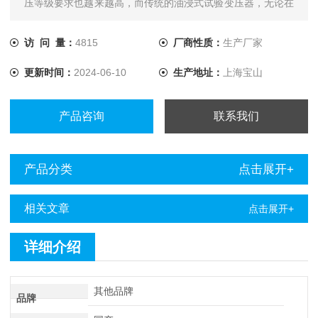
压等级要求也越来越高，而传统的油浸式试验变压器，无论在
体积上和重量上还是在性能上都越来越不能满足现场工作的要
求。
访 问 量：
4815
厂商性质：
生产厂家
更新时间：
2024-06-10
生产地址：
上海宝山
产品咨询
联系我们
产品分类
点击展开+
相关文章
点击展开+
详细介绍
其他品牌
品牌