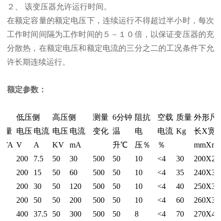
２、 该变压器允许运行时间。
在额定容量的额定电压下，连续运行不得超过半小时，每次
工作时间间隔为工作时间的５－１０倍，以保证变压器的充
分散热，在额定电压和额定电流的三分之二的工况条件下允
许长期连续运行。
额定参数：
低压侧
高压侧
测量
6分钟
阻抗
空载
质量
外形尺
容量
电压
电流
电压
电流
变化
温
电
电流
Kg
长Х宽
KVA
V
A
KV
mA
升℃
压％
％
mmХm
.5
200
7.5
50
30
500
50
10
<4
30
200Х27
3
200
15
50
60
500
50
10
<4
35
240Х30
6
200
30
50
120
500
50
10
<4
40
250Х35
10
200
50
50
200
500
50
10
<4
60
260Х37
15
400
37.5
50
300
500
50
8
<4
70
270Х42