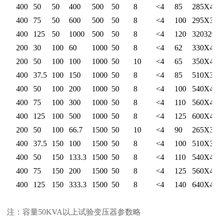
20
400
50
50
400
500
50
8
<4
85
285Х44
30
400
75
50
600
500
50
8
<4
100
295Х38
50
400
125
50
1000
500
50
8
<4
120
320320
6
200
30
100
60
1000
50
8
<4
62
330Х46
10
200
50
100
100
1000
50
10
<4
65
350Х47
15
400
37.5
100
150
1000
50
8
<4
85
510Х39
20
400
50
100
200
1000
50
8
<4
100
540Х40
30
400
75
100
300
1000
50
8
<4
110
560Х41
50
400
125
100
500
1000
50
8
<4
125
600Х46
10
200
50
100
66.7
1500
50
10
<4
90
265Х38
15
400
37.5
150
100
1500
50
8
<4
100
510Х39
30
400
50
150
133.3
1500
50
8
<4
110
540Х41
30
400
75
150
200
1500
50
8
<4
125
560Х43
50
400
125
150
333.3
1500
50
8
<4
140
640Х49
注：容量50KVA以上试验变压器参数略