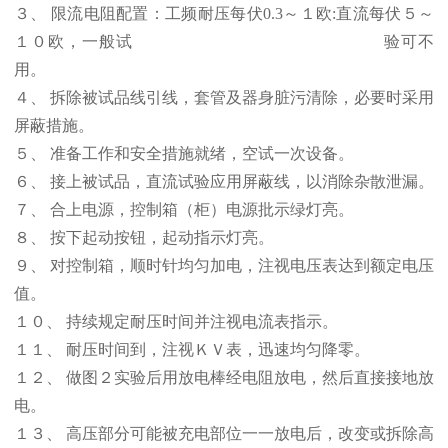
３、 限流电阻配置：工频耐压每伏0.3～１欧:直流每伏５～
１０欧，一般试 验可不
用。
４、 拆除被试品线引线，套管及器身脏污清除，必要时采用
屏蔽措施。
５、 准备工作和安全措施就绪，空试一次设备。
６、 接上被试品，直流试验应用屏蔽线，以消除杂散泄漏。
７、 合上电源，控制箱（柜）电源批示绿灯亮。
８、 按下起动按钮，起动指示灯亮。
９、 对控制箱，顺时针均匀加电，注视电压表达到额定电压
值。
１０、 持续规定耐压时间并注视电流表指示。
１１、 耐压时间到，注视ＫＶ表，迅速均匀降零。
１２、 做图２实验后用放电棒经电阻放电，然后直接接地放
电。
１３、 高压部分可能被充电部位一一放电后，改变或拆除高