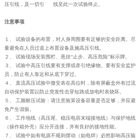
压引线，及一切引 线至此一次试验终止。
注意事项
１、 试验设备的布置，对人身周围要有足够的安全距离。尽
量避免在人员过道上布置设备及施高压引线。
２、 试验现场安装围栏、悬挂“止步、高压危险”标示牌。
３、 试验中高压引线要有支撑或牵引绝缘物。要有安全监护
员，防止有人靠近和从底下穿过。
４、 直流高压试验中微安表在高位时，除有屏蔽盒外有过流
自动保护装置以防止突发性击穿短路或放电时表烧坏。
５、 工频耐压试验：请注意验算设备容量是否足够，并应避
免产生谐振。
６、 工作地线（高压尾、稳压电容末端接地线）与保护地线
（操作箱外壳）应分开连接，并有良好的接地性能。
７、 试验中如有电源不规则摆动（如电焊）必然影响高压输