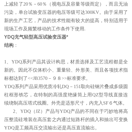
上减轻了20％－60％（视电压及容量等级而定），而且无油
污染，单台试验变压器的电压等级可达300KV。由于采用了
新的生产工艺，产品的技术性能有较大的提高，特别适用于
现场工作及频繁移动的工作条件下使用.
YDQ充气轻型高压试验变压器*
结构
：
1、YDQ系列产品其设计构思，材质选择及工艺流程都是全
新的。因此不仅体积小、重量轻、外形美、而且各项技术指
标都达到了<<JB3570－９８>>标准要求。
YDQ系列产品采用优质冷轧DQ－151取向硅钢片叠成多级圆
柱框形铁芯，在特制的高强度绝缘筒上用QZ型导线直接连
续绕制高压塔式线圈。外壳是适形尺寸，内充入SF６气体。
2、YDQ（JZ）产品与YDQ产品的不同在于巧妙地将高
压整流硅堆装在高压套之内通过短路杆的插入和抽出可变换
YDQ是工频高压交流输出还是高压直流输出。