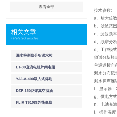
查看全部
技术参数:
a、放大倍数：
b、滤波范围 
相关文章
c、滤波频率：5
/ Related articles
d、频谱分析：
e、工作模
漏水检测仪分析漏水检
频谱分析模
单通道横向
测的几种方法
ET-30直流电机片间电阻
漏水分布记
测试仪
YJJ-A-400吸入式焊剂
漏水噪声连
f、显示器：2
干燥机
DZF-150防爆真空滤油
g、供电方式
机上海徐吉电气
FLIR T610红外热像仪
h、电池充
i、操作温度
FLIR T610红外热像仪