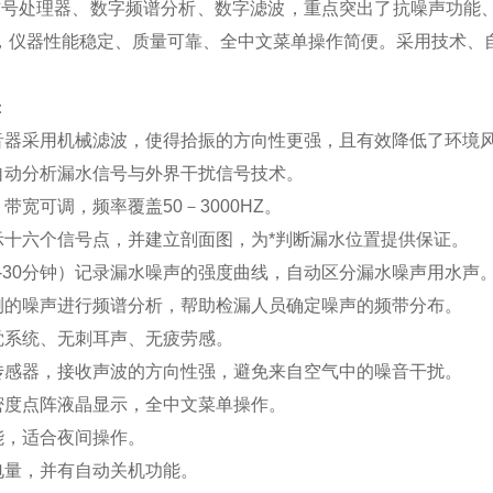
字信号处理器、数字频谱分析、数字滤波，重点突出了抗噪声功
，仪器性能稳定、质量可靠、全中文菜单操作简便。采用技术、
：
音器采用机械滤波，使得拾振的方向性更强，且有效降低了环境
自动分析漏水信号与外界干扰信号技术。
带宽可调，频率覆盖50－3000HZ。
示十六个信号点，并建立剖面图，为*判断漏水位置提供保证。
5-30分钟）记录漏水噪声的强度曲线，自动区分漏水噪声用水声
测的噪声进行频谱分析，帮助检漏人员确定噪声的频带分布。
觉系统、无刺耳声、无疲劳感。
传感器，接收声波的方向性强，避免来自空气中的噪音干扰。
密度点阵液晶显示，全中文菜单操作。
能，适合夜间操作。
电量，并有自动关机功能。