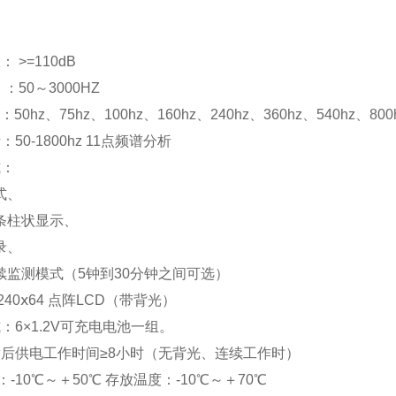
 >=110dB
：50～3000HZ
0hz、75hz、100hz、160hz、240hz、360hz、540hz、80
50-1800hz 11点频谱分析
式：
式、
条柱状显示、
录、
续监测模式（5钟到30分钟之间可选）
40ⅹ64 点阵LCD（带背光）
：6×1.2V可充电电池一组。
满后供电工作时间≥8小时（无背光、连续工作时）
：-10℃～＋50℃ 存放温度：-10℃～＋70℃