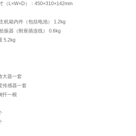
（L×W×D）：450×310×142mm
00主机箱内件（包括电池） 1.2kg
00拾振器（附座插连线） 0.6kg
5.2kg
放大器一套
度传感器一套
钢扦一根
个
个
。